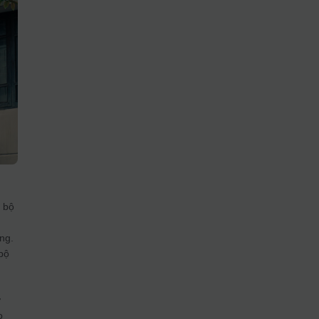
n bộ
ng.
bộ
ở
o