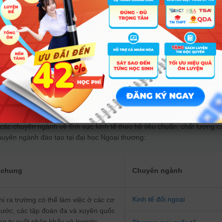
i dịp đăng ký tín chỉ, bạn không hẳn cần một chiếc máy tính xịn sò, ha
ăng, bạn cần thần may mắn luôn ở bên bạn.
 chân, bãi gửi xe trường F từ chối trở thành bến đỗ cuộc đời bạn, đơ
sức chứa nữa rồi.
n Ngoại thương có ăn bún đậu chém tiếng Anh không, nhưng theo khảo 
ún đậu Chùa Láng rất ngon.
ăn bánh ở Canteen bánh FTU, xin chúc mừng, bạn đã có một thời sinh
àm gì tại FTU?
ác chuyên ngành về lĩnh vực kinh tế theo hệ tiêu chuẩn, chất lượng c
chuyên ngành đào tạo tại đại học Ngoại thương:
u chung
Chuyên ngành
Kinh tế đối ngoại
hi ra trường có thể làm việc ở các cơ
ước, các tập đoàn đa và xuyên quốc
ng ty xuất nhập khẩu và logistic,…