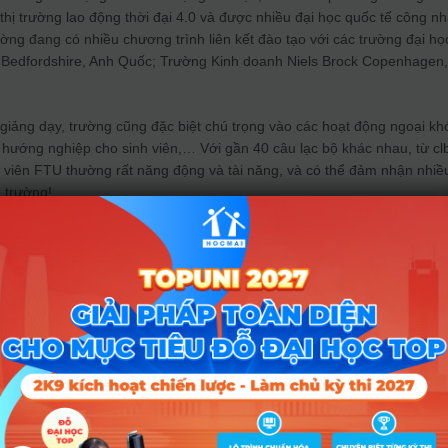
thị trường lao động thời đại 4.0 và được nhiều đại học quốc tế công nh
ờng đang có nhiều chương trình liên kết đào tạo với các trường đại họ
c Bedfordshire, Anh Quốc; Trường Kinh doanh Niels Brock Copenhagen
giảng dạy, trường cũng đặc biệt chú trọng vào các hoạt động ngoại kh
ý, hướng nghiệp cho sinh viên,… Với gần 40 câu lạc bộ khác nhau, từ cl
 viên FTU thường rất năng động và tài năng, và có thể đảm nhận nhiều
a trường!
hật chỉ sinh viên Ngoại thương
ng mê tín, chỉ mê tín theo thời vụ vào mỗi kì thi bằng cách share thần
đá,…
trường được thần xoài rơi trúng đầu đảm bảo may mắn cả kỳ.
gồi bệt, teamwork là thứ không thể thiếu ở Ngoại thương.
n thể chỉ trong một lần, và bộ 3 môn vấn đáp FTU, bạn xứng đáng là