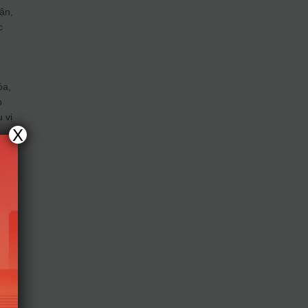
ận,
c
,
óa,
b
 vị
X
 một