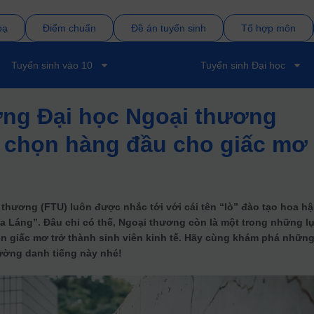
bạ
Điểm chuẩn
Đề án tuyển sinh
Tổ hợp môn
Tuyển sinh vào 10
Tuyển sinh Đại học
ờng Đại học Ngoại thương
a chọn hàng đầu cho giấc mơ
 thương (FTU) luôn được nhắc tới với cái tên “lò” đào tạo hoa h
a Láng”. Đâu chỉ có thế, Ngoại thương còn là một trong những l
n giấc mơ trở thành sinh viên kinh tế. Hãy cùng khám phá nhữn
ường danh tiếng này nhé!