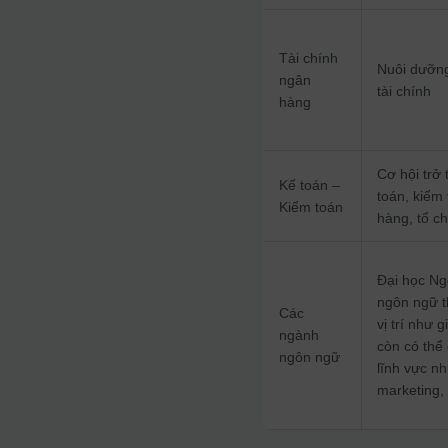
Tài chính
Nuôi dưỡng
ngân
tài chính
hàng
Cơ hội trở
Kế toán –
toán, kiểm
Kiểm toán
hàng, tổ c
Đại học Ng
ngôn ngữ t
Các
vị trí như g
ngành
còn có thể
ngôn ngữ
lĩnh vực n
marketing,