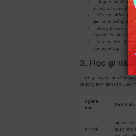
– Ftugate tàng hình mỗ
wifi tốc độ cao nét c
– Nếu bạn không nhanh
giản vì nó chẳng còn 
– Không biết sinh viê
của các chuyên gia, b
– Nếu bạn từng được 
viên tuyệt đẹp.
3. Học gì và l
Trường chuyên môn đào tạo c
chương trình tiên tiến. Các 
Ngành
Giới thiệ
học
Sinh viên k
Kinh tế
quan nhà n
gia, các cô