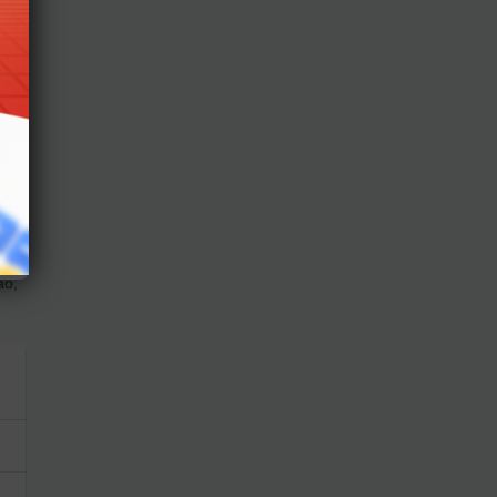
y
n
sát
ao,