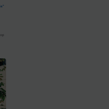
ia”
top