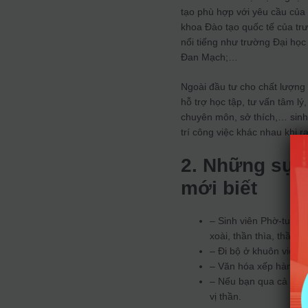
tạo phù hợp với yêu cầu của 
khoa Đào tạo quốc tế của trư
nổi tiếng như trường Đại họ
Đan Mạch;…
Ngoài đầu tư cho chất lượng 
hỗ trợ học tập, tư vấn tâm l
chuyên môn, sở thích,… sinh
trí công việc khác nhau khi r
2. Những sự t
mới biết
– Sinh viên Phờ-tu khô
xoài, thần thìa, thần 
– Đi bộ ở khuôn viên 
– Văn hóa xếp hàng, n
– Nếu bạn qua cả 3 mô
vị thần.