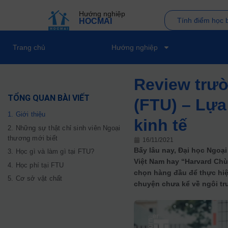
Hướng nghiệp
Tính điểm học 
HOCMAI
Trang chủ
Hướng nghiệp
Review trư
TỔNG QUAN BÀI VIẾT
(FTU) – Lự
1. Giới thiệu
kinh tế
2. Những sự thật chỉ sinh viên Ngoại
thương mới biết
16/11/2021
Bấy lâu nay, Đại học Ngoại
3. Học gì và làm gì tại FTU?
Việt Nam hay “Harvard Chù
4. Học phí tại FTU
chọn hàng đầu để thực hiệ
5. Cơ sở vật chất
chuyện chưa kể về ngôi tr