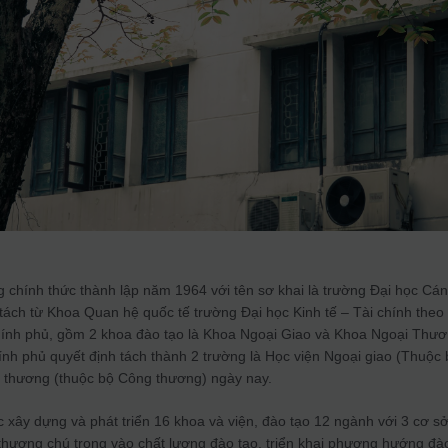
 chính thức thành lập năm 1964 với tên sơ khai là trường Đại học Cá
tách từ Khoa Quan hệ quốc tế trường Đại học Kinh tế – Tài chính theo
hính phủ, gồm 2 khoa đào tạo là Khoa Ngoại Giao và Khoa Ngoại Thươ
nh phủ quyết định tách thành 2 trường là Học viện Ngoại giao (Thuộc 
i thương (thuộc bộ Công thương) ngày nay.
c xây dựng và phát triển 16 khoa và viện, đào tạo 12 ngành với 3 cơ s
 thương chú trọng vào chất lượng đào tạo, triển khai phương hướng đà