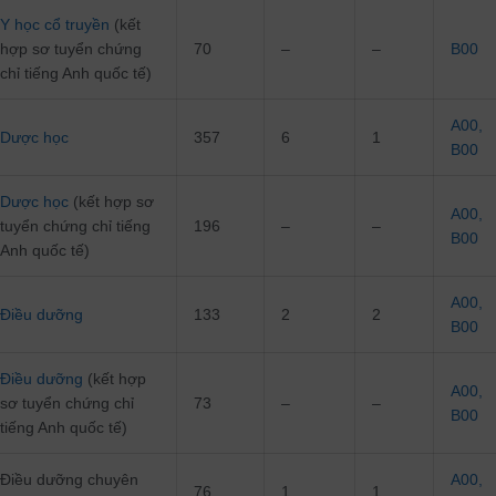
Y học cổ truyền
(kết
hợp sơ tuyển chứng
70
–
–
B00
chỉ tiếng Anh quốc tế)
A00
,
Dược học
357
6
1
B00
Dược học
(kết hợp sơ
A00
,
tuyển chứng chỉ tiếng
196
–
–
B00
Anh quốc tế)
A00
,
Điều dưỡng
133
2
2
B00
Điều dưỡng
(kết hợp
A00
,
sơ tuyển chứng chỉ
73
–
–
B00
tiếng Anh quốc tế)
Điều dưỡng chuyên
A00
,
76
1
1