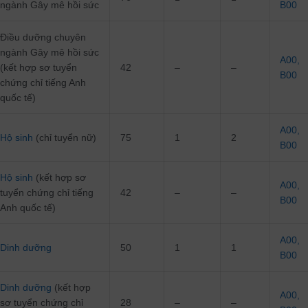
ngành Gây mê hồi sức
B00
Điều dưỡng chuyên
ngành Gây mê hồi sức
A00
,
(kết hợp sơ tuyển
42
–
–
B00
chứng chỉ tiếng Anh
quốc tế)
A00
,
Hộ sinh
(chỉ tuyển nữ)
75
1
2
B00
Hộ sinh
(kết hợp sơ
A00
,
tuyển chứng chỉ tiếng
42
–
–
B00
Anh quốc tế)
A00
,
Dinh dưỡng
50
1
1
B00
Dinh dưỡng
(kết hợp
A00
,
sơ tuyển chứng chỉ
28
–
–