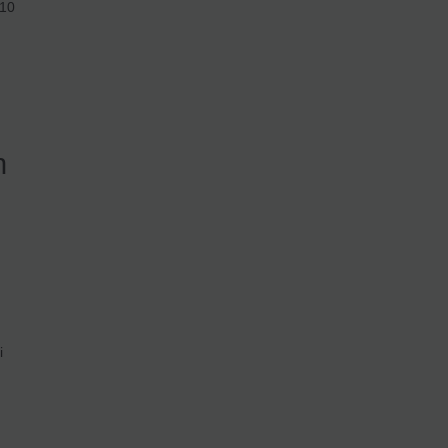
 10
h
i