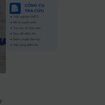
CÔNG CỤ
TRA CỨU
➜
Trắc nghiệm MBTI
➜
Đề án tuyển sinh
➜
Tra cứu tổ hợp môn
➜
Quy đổi điểm thi
➜
Điểm chuẩn Đại học
➜
Xếp hạng điểm thi
p