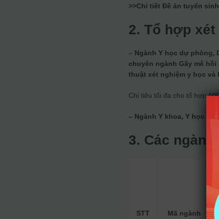
>>Chi tiết Đề án tuyển si
2. Tổ hợp xét
– Ngành Y học dự phòng, 
chuyên ngành Gây mê hồi s
thuật xét nghiệm y học và
Chỉ tiêu tối đa cho tổ hợp A0
– Ngành Y khoa, Y học cổ 
3. Các ngành 
STT
Mã ngành