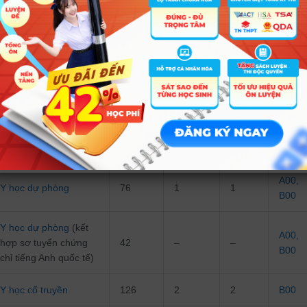
Tuyển
trên
đại
tuyể
thẳng
KQ Kỳ
học
thi
THPT
Y khoa
256
4
–
B00
Y khoa
(kết hợp sơ
tuyển chứng chỉ tiếng
140
–
–
B00
Anh quốc tế)
A00
,
Y học dự phòng
76
1
1
B00
Y học dự phòng
(kết
A00
,
hợp sơ tuyển chứng
42
–
–
B00
chỉ tiếng Anh quốc tế)
Y học cổ truyền
126
2
2
B00