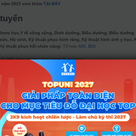
nh năm 2023 xem thêm
TẠI ĐÂY
 tuyển
Dược học,Y tế công cộng, Dinh dưỡng, Điều dưỡng, Điều dưỡng
ức, Hộ sinh, Kỹ thuật phục hình răng, Kỹ thuật hình ảnh y học, 
 Kỹ thuật phục hồi chức năng:
Tổ hợp
A00
, B00
0 là 25% tổng chỉ tiêu (trừ ngành Dược học)
truyền và Răng – Hàm – Mặt:
Tổ hợp
B00
đào tạo
Chỉ tiêu (dự kiến)
Xét
Tổ
tuyển
hợp
Ngành học
dựa
Dự bị
xét