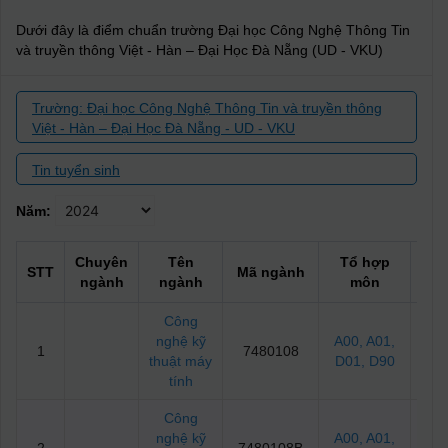
Dưới đây là điểm chuẩn trường Đại học Công Nghệ Thông Tin
và truyền thông Việt - Hàn – Đại Học Đà Nẵng (UD - VKU)
Trường: Đại học Công Nghệ Thông Tin và truyền thông
Việt - Hàn – Đại Học Đà Nẵng - UD - VKU
Tin tuyển sinh
Năm:
Chuyên
Tên
Tổ hợp
Đi
STT
Mã ngành
ngành
ngành
môn
chu
Công
nghệ kỹ
A00
, A01
,
1
7480108
22
thuật máy
D01
, D90
tính
Công
nghệ kỹ
A00
, A01
,