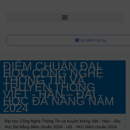
Tính điểm học bạ
ĐIỂM CHUẨN ĐẠI
HỌC CÔNG NGHỆ
THÔNG TIN VÀ
TRUYỀN THÔNG
VIỆT - HÀN – ĐẠI
HỌC ĐÀ NẴNG NĂM
2024
Đại học Công Nghệ Thông Tin và truyền thông Việt - Hàn – Đại
Học Đà Nẵng điểm chuẩn 2024 - UD - VKU điểm chuẩn 2024