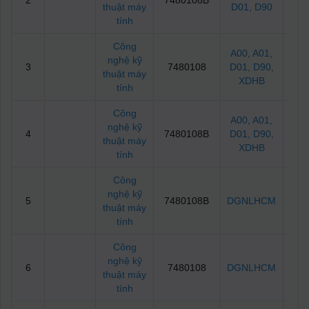
2
7480108B
2
thuật máy
D01
, D90
tính
Công
A00
, A01
,
nghệ kỹ
3
7480108
D01
, D90
,
2
thuật máy
XDHB
tính
Công
A00
, A01
,
nghệ kỹ
4
7480108B
D01
, D90
,
2
thuật máy
XDHB
tính
Công
nghệ kỹ
5
7480108B
DGNLHCM
60
thuật máy
tính
Công
nghệ kỹ
6
7480108
DGNLHCM
65
thuật máy
tính