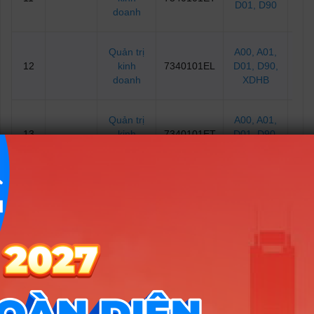
D01
, D90
doanh
Quản trị
A00
, A01
,
12
kinh
7340101EL
D01
, D90
,
2
doanh
XDHB
Quản trị
A00
, A01
,
13
kinh
7340101ET
D01
, D90
,
2
doanh
XDHB
Quản trị
A00
, A01
,
14
kinh
7340101EF
D01
, D90
,
2
doanh
XDHB
Quản trị
A00
, A01
,
15
kinh
7340101IM
D01
, D90
,
2
doanh
XDHB
Quản trị
A00
, A01
,