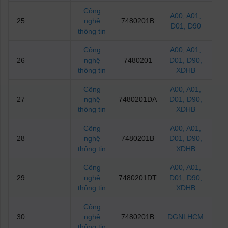
Công
A00
, A01
,
25
nghệ
7480201B
22
D01
, D90
thông tin
Công
A00
, A01
,
26
nghệ
7480201
D01
, D90
,
2
thông tin
XDHB
Công
A00
, A01
,
27
nghệ
7480201DA
D01
, D90
,
25
thông tin
XDHB
Công
A00
, A01
,
28
nghệ
7480201B
D01
, D90
,
2
thông tin
XDHB
Công
A00
, A01
,
29
nghệ
7480201DT
D01
, D90
,
2
thông tin
XDHB
Công
30
nghệ
7480201B
DGNLHCM
65
thông tin