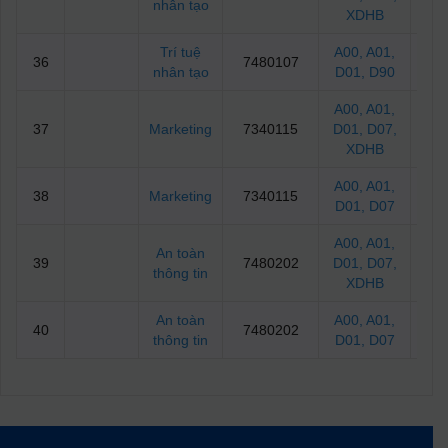
nhân tạo
XDHB
Trí tuệ
A00
, A01
,
36
7480107
2
nhân tạo
D01
, D90
A00
, A01
,
37
Marketing
7340115
D01
, D07
,
2
XDHB
A00
, A01
,
38
Marketing
7340115
24.
D01
, D07
A00
, A01
,
An toàn
39
7480202
D01
, D07
,
2
thông tin
XDHB
An toàn
A00
, A01
,
40
7480202
2
thông tin
D01
, D07