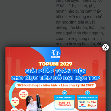
thức xét tuyển hiện nay, có
lẽ bất cứ học sinh, phụ
huynh nào cũng cảm thấy
bối rối. Với mong muốn hỗ
trợ học sinh giải quyết
những băn khoăn, thắc mắc
trong quá trình chọn ngành,
chọn trường cũng như tìm
ra định hướng học tập, thi
X
cử tối ưu nhất, HOCMAI đã
ra đời
Giải pháp tư vấn
chọn ngành – chọn
trường cùng chuyên gia
.
Qua đó, thí sinh và phụ
huynh được
trao đổi, lắng
nghe những tư vấn trực
tiếp
cùng chuyên gia
hướng nghiệp hàng đầu
của HOCMAI để chọn ra
ngành học, trường đại học
phù hợp nhất với điểm số,