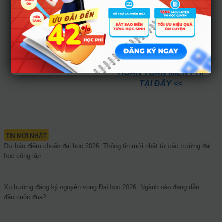
thành tích, sở thích… của
bản thân.
>> THỰC HIỆN BÀI TRẮC
NGHIỆM TÍNH CÁCH
CHỌN NGHỀ NGHIỆP
HOÀN TOÀN MIỄN PHÍ
TẠI ĐÂY <<
TIN MỚI NHẤT
Dự báo điểm chuẩn đại học 2026: Thông tin mới nhất từ các trường đại
học công lập
Xu hướng đăng ký nguyện vọng Đại học 2026: Ngành nào đang dẫn
đầu cuộc đua?