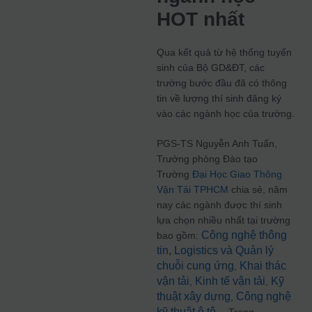
HOT nhất
Qua kết quả từ hệ thống tuyển
sinh của Bộ GD&ĐT, các
trường bước đầu đã có thông
tin về lượng thí sinh đăng ký
vào các ngành học của trường.
PGS-TS Nguyễn Anh Tuấn,
Trưởng phòng Đào tạo
Trường
Đại Học Giao Thông
Vận Tải TPHCM
chia sẻ, năm
nay các ngành được thí sinh
lựa chọn nhiều nhất tại trường
Công nghệ thông
bao gồm:
tin
,
Logistics và Quản lý
chuỗi cung ứng
Khai thác
,
vận tải
Kinh tế vận tải
Kỹ
,
,
thuật xây dựng
Công nghệ
,
kỹ thuật ô tô
… Trong