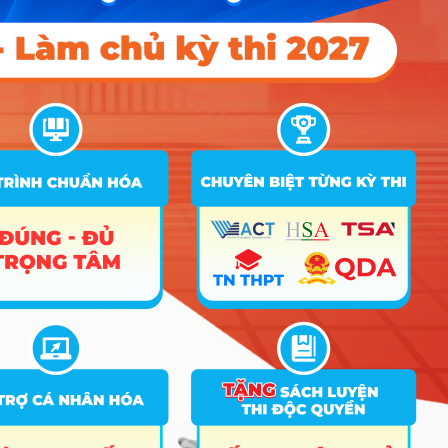
Cơ hội việc làm & Mức
lương tham khảo
Thị trường lao động ngành Nghệ thuật học hiện nay
đang ở giai đoạn “chớm nở” tại Việt Nam khi các
không gian sáng tạo, bảo tàng tư nhân và các
thương hiệu cao cấp ngày càng chú trọng vào yếu
tố thẩm mỹ. Nhu cầu nhân lực có chuyên môn sâu
đang tăng cao do sự khan hiếm nhân sự được đào
tạo bài bản. Sinh viên ra trường thường đảm nhận
các vị trí:
Điều phối viên/Trợ lý giám tuyển
(Curator):
Lên ý tưởng, sắp xếp triển lãm và
làm việc trực tiếp với nghệ sĩ để tổ chức các
buổi trình diễn nghệ thuật – Mức lương khởi
điểm tham khảo: 10 – 15 triệu/tháng.