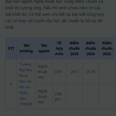
đào tạo ngành Nghệ thuật học cùng điểm chuẩn và
khối thi tương ứng. Nếu thí sinh chưa nắm rõ các
mã khối thi, có thể xem chi tiết tại bài viết
tổng hợp
các tổ hợp xét tuyển đại học
để chuẩn bị hồ sơ tốt
nhất.
Tổ
Điểm
Điểm
Điểm
Tên
Tên
STT
hợp
chuẩn
chuẩn
chuẩn
trường
ngành
môn
2025
2024
2023
Trường
Nghệ
Đại Học
thuật
D14
24.5
26.75
Khoa
học
Học Xã
1
Hội và
Nghệ
Nhân
C00;
thuật
Văn
D01
học
TPHCM