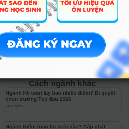
Chuyên viên truyền thông/Nội dung cho
các thương hiệu sáng tạo:
Viết bài, xây
dựng chiến dịch quảng bá cho các dòng sản
phẩm nghệ thuật, thời trang hoặc các dự án
văn hóa của doanh nghiệp – Mức lương khởi
điểm tham khảo: 9 – 14 triệu/tháng.
TRƯỚC
TIẾP THEO
Tuyển sinh 2026: Mọi điều cần biết về ngành Công nghệ nghệ thuật ArtTech cho PHHS
Ngành Công nghệ kỹ thuật môi trường là gì? Điểm chuẩn & Cơ hội việc làm 2026
Cách ngành khác
Ngành Kế toán lấy bao nhiêu điểm? Bí quyết
chọn trường Top đầu 2026
Xem thêm »
Ngành Kiểm toán thi khối nào? Cập nhật