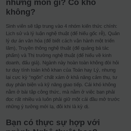
những môn gì? Có khó
không?
Sinh viên sẽ tập trung vào 4 nhóm kiến thức chính:
Lịch sử và lý luận nghệ thuật (để hiểu gốc rễ), Quản
lý dự án văn hóa (để biết cách vận hành một triển
lãm), Truyền thông nghệ thuật (để quảng bá tác
phẩm) và Thị trường nghệ thuật (để hiểu về kinh
doanh, đấu giá). Ngành này hoàn toàn không đòi hỏi
tư duy tính toán khô khan của Toán hay Lý, nhưng
lại cực kỳ “ngốn” chất xám ở khả năng cảm thụ, tư
duy phản biện và kỹ năng giao tiếp. Cái khó không
nằm ở bài tập công thức, mà nằm ở việc bạn phải
đọc rất nhiều và luôn phải giữ một cái đầu mở trước
những ý tưởng mới lạ, đôi khi là kỳ dị.
Bạn có thực sự hợp với