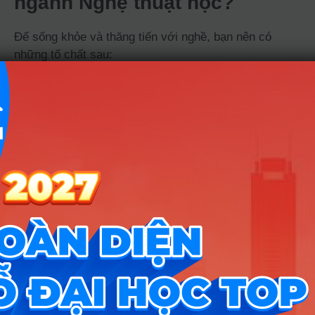
ngành Nghệ thuật học?
Để sống khỏe và thăng tiến với nghề, bạn nên có
những tố chất sau:
Sự tò mò mãnh liệt:
Bạn không bằng lòng
với việc nhìn một bức tranh chỉ thấy đẹp, mà
luôn khao khát tìm hiểu tại sao nó ra đời và
nó có ý nghĩa gì với thời đại này.
Khả năng diễn đạt ngôn từ:
Vì công việc
của bạn là kết nối, bạn cần chuyển hóa
những ý tưởng trừu tượng của nghệ sĩ thành
ngôn ngữ dễ hiểu cho khán giả và nhà đầu tư.
Sự kiên nhẫn và tỉ mỉ:
Làm việc trong môi
trường nghệ thuật đòi hỏi sự chỉn chu tuyệt
đối trong khâu sắp đặt, bảo quản và tổ chức
vì mỗi lỗi nhỏ đều có thể làm hỏng giá trị của
tác phẩm.