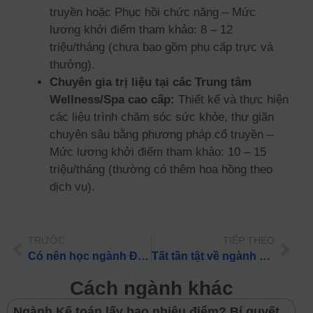
truyền hoặc Phục hồi chức năng – Mức
lương khởi điểm tham khảo: 8 – 12
triệu/tháng (chưa bao gồm phụ cấp trực và
thưởng).
Chuyên gia trị liệu tại các Trung tâm
Wellness/Spa cao cấp:
Thiết kế và thực hiện
các liệu trình chăm sóc sức khỏe, thư giãn
chuyên sâu bằng phương pháp cổ truyền –
Mức lương khởi điểm tham khảo: 10 – 15
triệu/tháng (thường có thêm hoa hồng theo
dịch vụ).
TRƯỚC
TIẾP THEO
Có nên học ngành Điều dưỡng? Triển vọng & Tổ hợp xét tuyển 2026
Tất tần tật về ngành Y học dự phòng: Học phí, điểm chuẩn & việc làm 2026
Cách ngành khác
Ngành Kế toán lấy bao nhiêu điểm? Bí quyết