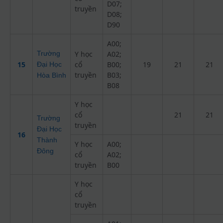
D07;
truyền
D08;
D90
A00;
Trường
Y học
A02;
15
cổ
B00;
19
21
21
Đại Học
truyền
B03;
Hòa Bình
B08
Y học
cổ
21
21
Trường
truyền
Đại Học
16
Thành
Y học
A00;
Đông
cổ
A02;
truyền
B00
Y học
cổ
truyền