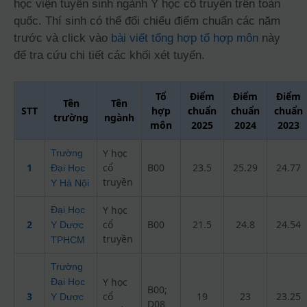
học viện tuyển sinh ngành Y học cổ truyền trên toàn
quốc. Thí sinh có thể đối chiếu điểm chuẩn các năm
trước và click vào
bài viết tổng hợp tổ hợp môn
này
để tra cứu chi tiết các khối xét tuyển.
Tổ
Điểm
Điểm
Điểm
Tên
Tên
STT
hợp
chuẩn
chuẩn
chuẩn
trường
ngành
môn
2025
2024
2023
Y học
Trường
1
cổ
B00
23.5
25.29
24.77
Đại Học
truyền
Y Hà Nội
Y học
Đại Học
2
cổ
B00
21.5
24.8
24.54
Y Dược
truyền
TPHCM
Trường
Y học
Đại Học
B00;
3
cổ
19
23
23.25
Y Dược
D08