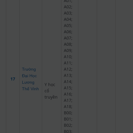
A01;
A02;
A03;
A04;
A05;
A06;
A07;
A08;
A09;
A10;
A11;
A12;
Trường
A13;
Đại Học
17
A14;
Lương
Y học
A15;
Thế Vinh
cổ
A16;
truyền
A17;
A18;
B00;
B01;
B02;
B03;