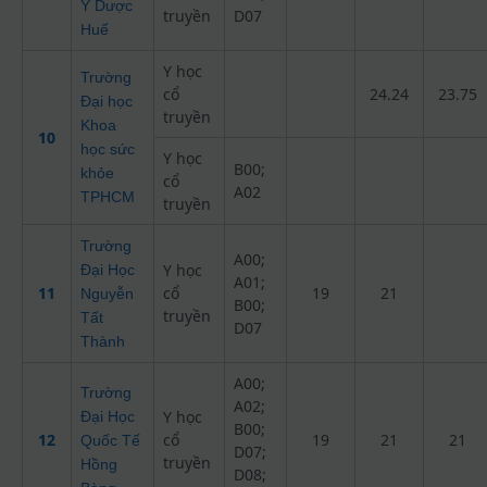
Y Dược
truyền
D07
Huế
Y học
Trường
cổ
24.24
23.75
Đại học
truyền
Khoa
10
học sức
Y học
B00;
khỏe
cổ
A02
TPHCM
truyền
Trường
A00;
Y học
Đại Học
A01;
11
cổ
19
21
Nguyễn
B00;
truyền
Tất
D07
Thành
A00;
Trường
A02;
Y học
Đại Học
B00;
12
cổ
19
21
21
Quốc Tế
D07;
truyền
Hồng
D08;