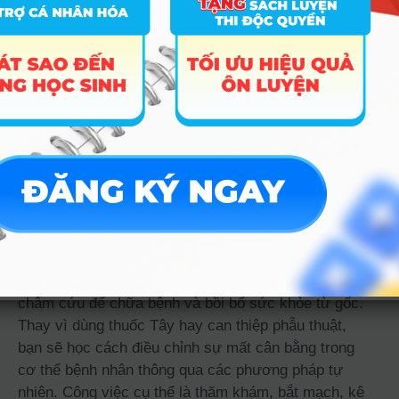
D33;
D34;
D31;
D32
Ghi chú: Dữ liệu điểm chuẩn là xét tuyển bằng
phương thức tốt nghiệp THPT
Hiểu đúng về ngành Y học cổ
truyền
Y học cổ truyền thực chất là nghề dùng các loại cây
cỏ, thảo dược kết hợp với các biện pháp bấm huyệt,
châm cứu để chữa bệnh và bồi bổ sức khỏe từ gốc.
Thay vì dùng thuốc Tây hay can thiệp phẫu thuật,
bạn sẽ học cách điều chỉnh sự mất cân bằng trong
cơ thể bệnh nhân thông qua các phương pháp tự
nhiên. Công việc cụ thể là thăm khám, bắt mạch, kê