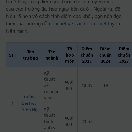
học? Hãy cùng điểm qua bảng dữ liệu tuyển sinh
của các trường đại học ngay bên dưới. Ngoài ra, để
hiểu rõ hơn về cách tính điểm các khối, bạn nên đọc
thêm bài hướng dẫn
chi tiết về các tổ hợp xét tuyển
hiện hành.
Tổ
Điểm
Điểm
Điểm
Tên
Tên
STT
hợp
chuẩn
chuẩn
chuẩn
trường
ngành
môn
2025
2024
2023
Kỹ
thuật
A00;
xét
18.35
19
B00
nghiệm
Trường
y học
1
Đại Học
Kỹ
Y Hà Nội
thuật
A00;
hình
23.57
B00
ảnh y