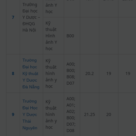
Trường
ảnh Y
Đại học
học
7
Y Dược –
Kỹ
ĐHQG
thuật
Hà Nội
Hình
B00
ảnh Y
học
Trường
Kỹ
A00;
thuật
Đại học
B00;
8
hình
20.2
19
19
Kỹ thuật
B08;
ảnh y
Y Dược
D07
học
Đà Nẵng
A00;
Trường
Kỹ
A01;
thuật
Đại Học
A02;
9
hình
21.25
20
Y Dược
B00;
ảnh y
Thái
D07;
học
Nguyên
D08