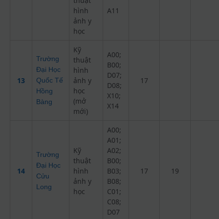
thuật
hình
A11
ảnh y
học
Kỹ
A00;
Trường
thuật
B00;
Đại Học
hình
D07;
13
ảnh y
17
Quốc Tế
D08;
học
Hồng
X10;
(mở
Bàng
X14
mới)
A00;
A01;
Kỹ
A02;
Trường
thuật
B00;
Đại Học
14
hình
B03;
17
19
Cửu
ảnh y
B08;
Long
học
C01;
C08;
D07