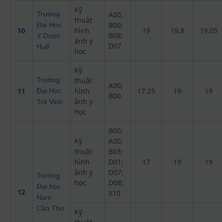
Kỹ
Trường
A00;
thuật
B00;
Đại Học
10
hình
19
19.8
19.05
B08;
Y Dược
ảnh y
D07
Huế
học
Kỹ
Trường
thuật
A00;
11
hình
17.25
19
19
Đại Học
B00
ảnh y
Trà Vinh
học
B00;
Kỹ
A00;
thuật
B03;
hình
D01;
17
19
19
ảnh y
D07;
Trường
học
D08;
Đại học
12
X10
Nam
Cần Thơ
Kỹ