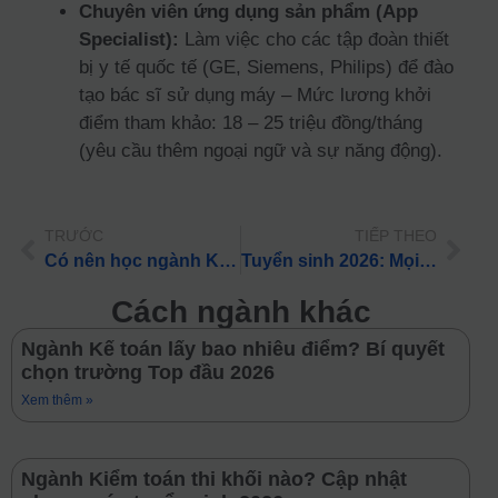
Chuyên viên ứng dụng sản phẩm (App
Specialist):
Làm việc cho các tập đoàn thiết
bị y tế quốc tế (GE, Siemens, Philips) để đào
tạo bác sĩ sử dụng máy – Mức lương khởi
điểm tham khảo: 18 – 25 triệu đồng/tháng
(yêu cầu thêm ngoại ngữ và sự năng động).
TRƯỚC
TIẾP THEO
Có nên học ngành Khoa học và công nghệ y khoa? Triển vọng & Tổ hợp xét tuyển 2026
Tuyển sinh 2026: Mọi điều cần biết về ngành Kỹ thuật phục hồi chức năng cho PHHS
Cách ngành khác
Ngành Kế toán lấy bao nhiêu điểm? Bí quyết
chọn trường Top đầu 2026
Xem thêm »
Ngành Kiểm toán thi khối nào? Cập nhật