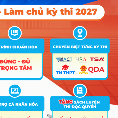
Ghi chú: Dữ liệu điểm chuẩn là xét tuyển bằng
phương thức tốt nghiệp THPT
Hiểu đúng về ngành Kỹ thuật
hình ảnh y học
Nếu bác sĩ là “thám tử” tìm bệnh thì bạn chính là
người cung cấp “bằng chứng” sống động nhất bằng
cách sử dụng các thiết bị công nghệ cao như X-
quang, CT, MRI để soi thấu bên trong cơ thể. Công
việc thực tế của bạn không phải là ngồi kê đơn
thuốc mà là trực tiếp điều khiển máy móc, căn chỉnh
tư thế bệnh nhân và xử lý hình ảnh sao cho sắc nét
nhất để bác sĩ đưa ra kết luận chính xác. Hiểu đơn
giản, bạn là những “nhiếp ảnh gia” đặc biệt trong
ngành y, chuyên chụp lại những góc khuất mà mắt