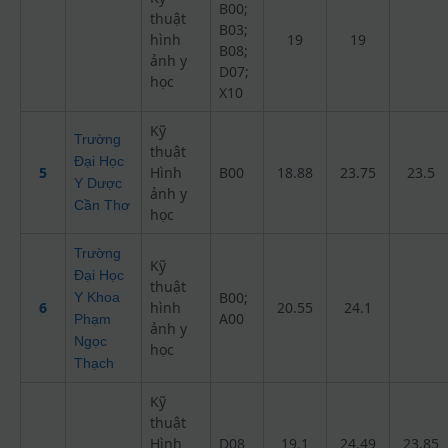
B00;
thuật
B03;
hình
19
19
B08;
ảnh y
D07;
học
X10
Kỹ
Trường
thuật
Đại Học
5
Hình
B00
18.88
23.75
23.5
Y Dược
ảnh y
Cần Thơ
học
Trường
Kỹ
Đại Học
thuật
B00;
Y Khoa
6
hình
20.55
24.1
A00
Phạm
ảnh y
Ngọc
học
Thạch
Kỹ
thuật
Hình
D08
19.1
24.49
23.85