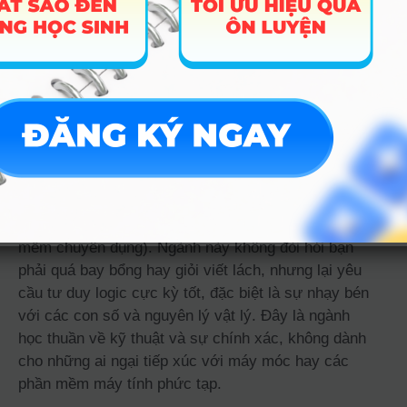
thường không bao giờ thấy được của con người.
Ngành Kỹ thuật hình ảnh y
học học những môn gì? Có
khó không?
Bạn sẽ tập trung vào 3 nhóm kiến thức thực tế: Giải
phẫu (để thuộc lòng từng bộ phận trong cơ thể), Vật
lý phóng xạ (để điều khiển máy an toàn) và Kỹ thuật
hình ảnh (cách chụp và chỉnh sửa ảnh trên phần
mềm chuyên dụng). Ngành này không đòi hỏi bạn
phải quá bay bổng hay giỏi viết lách, nhưng lại yêu
cầu tư duy logic cực kỳ tốt, đặc biệt là sự nhạy bén
với các con số và nguyên lý vật lý. Đây là ngành
học thuần về kỹ thuật và sự chính xác, không dành
cho những ai ngại tiếp xúc với máy móc hay các
phần mềm máy tính phức tạp.