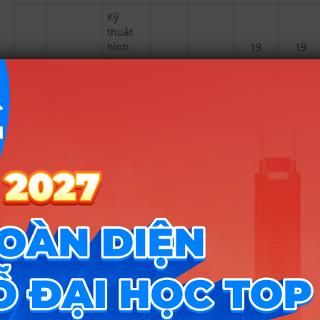
Kỹ
thuật
hình
19
19
ảnh y
Trường
học
Đại Học
15
Thành
Kỹ
Đông
thuật
A00;
hình
A02;
ảnh y
B00
học
A00;
A01;
Trường
Kỹ
A02;
Đại học
thuật
B00;
16
hình
B08;
17
19
19
Y khoa
ảnh y
D07;
Tokyo
học
D23;
Việt Nam
D28;
X26