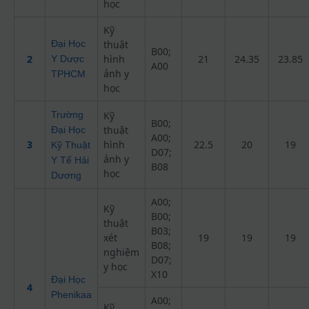
học
Kỹ
Đại Học
thuật
B00;
2
hình
21
24.35
23.85
Y Dược
A00
ảnh y
TPHCM
học
Trường
Kỹ
B00;
thuật
Đại Học
A00;
3
hình
22.5
20
19
Kỹ Thuật
D07;
ảnh y
Y Tế Hải
B08
học
Dương
A00;
Kỹ
B00;
thuật
B03;
xét
19
19
19
B08;
nghiệm
D07;
y học
X10
Đại Học
4
Phenikaa
A00;
Kỹ