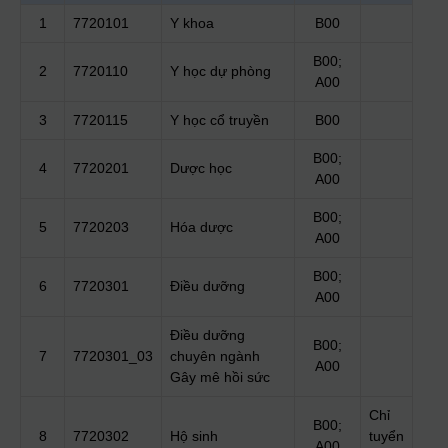
1
7720101
Y khoa
B00
B00;
2
7720110
Y học dự phòng
A00
3
7720115
Y học cổ truyền
B00
B00;
4
7720201
Dược học
A00
B00;
5
7720203
Hóa dược
A00
B00;
6
7720301
Điều dưỡng
A00
Điều dưỡng
B00;
7
7720301_03
chuyên ngành
A00
Gây mê hồi sức
Chỉ
B00;
8
7720302
Hộ sinh
tuyển
A00