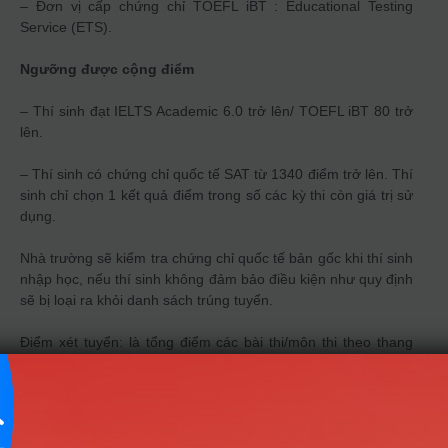
– Đơn vị cấp chứng chỉ TOEFL iBT : Educational Testing
Service (ETS).
Ngưỡng được cộng điểm
– Thí sinh đạt IELTS Academic 6.0 trở lên/ TOEFL iBT 80 trở
lên.
– Thí sinh có chứng chỉ quốc tế SAT từ 1340 điểm trở lên. Thí
sinh chỉ chọn 1 kết quả điểm trong số các kỳ thi còn giá trị sử
dụng.
Nhà trường sẽ kiểm tra chứng chỉ quốc tế bản gốc khi thí sinh
nhập học, nếu thí sinh không đảm bảo điều kiện như quy định
sẽ bị loại ra khỏi danh sách trúng tuyển.
Điểm xét tuyển: là tổng điểm các bài thi/môn thi theo thang
điểm 10 đối với từng bài thi/môn thi của tổ hợp xét tuyển B00,
A00, B03 và B08 cộng với điểm ưu tiên khu vực, đối tượng
theo quy định và điểm cộng chứng chỉ quốc tế được làm tròn
đến hai chữ số thập phân trước khi cộng.