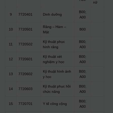
nữ
B00;
9
7720401
Dinh dưỡng
A00
Răng – Hàm –
10
7720501
B00
Mặt
Kỹ thuật phục
B00;
11
7720502
hình răng
A00
Kỹ thuật xét
B00;
12
7720601
nghiệm y học
A00
Kỹ thuật hình ảnh
B00;
13
7720602
y học
A00
Kỹ thuật phục hồi
B00;
14
7720603
chức năng
A00
B00;
15
7720701
Y tế công cộng
A00