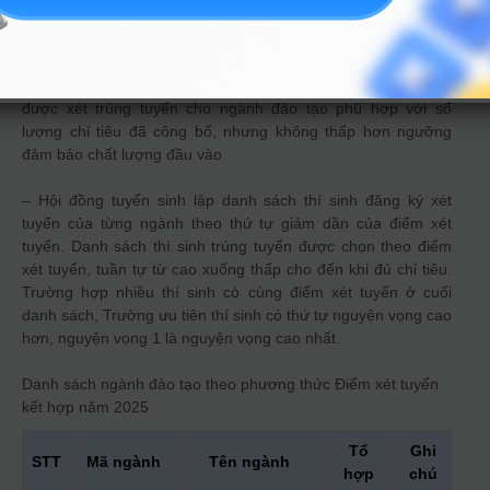
Điểm cộng: SAT = 0,9 x điểm SAT/1600
– Điểm trúng tuyển: là điểm xét tuyển thấp nhất mà thí sinh
được xét trúng tuyển cho ngành đào tạo phù hợp với số
lượng chỉ tiêu đã công bố, nhưng không thấp hơn ngưỡng
đảm bảo chất lượng đầu vào.
– Hội đồng tuyển sinh lập danh sách thí sinh đăng ký xét
tuyển của từng ngành theo thứ tự giảm dần của điểm xét
tuyển. Danh sách thí sinh trúng tuyển được chọn theo điểm
xét tuyển, tuần tự từ cao xuống thấp cho đến khi đủ chỉ tiêu.
Trường hợp nhiều thí sinh có cùng điểm xét tuyển ở cuối
danh sách, Trường ưu tiên thí sinh có thứ tự nguyện vọng cao
hơn, nguyện vọng 1 là nguyện vọng cao nhất.
Danh sách ngành đào tạo theo phương thức
Điểm xét tuyển
kết hợp
năm 2025
Tổ
Ghi
STT
Mã ngành
Tên ngành
hợp
chú