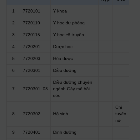
1
7720101
Y khoa
2
7720110
Y học dự phòng
3
7720115
Y học cổ truyền
4
7720201
Dược học
5
7720203
Hóa dược
6
7720301
Điều dưỡng
Điều dưỡng chuyên
7
7720301_03
ngành Gây mê hồi
sức
Chỉ
8
7720302
Hộ sinh
tuyển
nữ
9
7720401
Dinh dưỡng