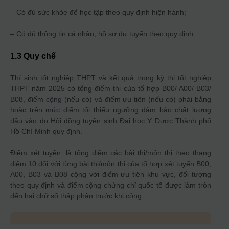
– Có đủ sức khỏe để học tập theo quy định hiện hành;
– Có đủ thông tin cá nhân, hồ sơ dự tuyển theo quy định
1.3 Quy chế
Thí sinh tốt nghiệp THPT và kết quả trong kỳ thi tốt nghiệp
THPT năm 2025 có tổng điểm thi của tổ hợp B00/ A00/ B03/
B08, điểm cộng (nếu có) và điểm ưu tiên (nếu có) phải bằng
hoặc trên mức điểm tối thiểu ngưỡng đảm bảo chất lượng
đầu vào do Hội đồng tuyển sinh Đại học Y Dược Thành phố
Hồ Chí Minh quy định.
Điểm xét tuyển: là tổng điểm các bài thi/môn thi theo thang
điểm 10 đối với từng bài thi/môn thi của tổ hợp xét tuyển B00,
A00, B03 và B08 cộng với điểm ưu tiên khu vực, đối tượng
theo quy định và điểm cộng chứng chỉ quốc tế được làm tròn
đến hai chữ số thập phân trước khi cộng.