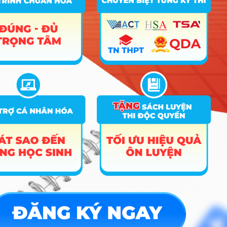
Mức điểm ưu tiên áp dụng cho nhóm đối tượng UT1 (gồm các
đối tượng 01 đến 04) là 2,0 điểm và cho nhóm đối tượng UT2
(gồm các đối tượng 05 đến 07) là 1,0 điểm;
Thí sinh thuộc nhiều diện đối tượng chính sách chỉ được tính
một mức điểm ưu tiên cao nhất.
Các mức điểm ưu tiên tương ứng với tổng điểm 3 bài thi/môn
thi (trong tổ hợp môn xét tuyển) theo thang điểm 10 đối với
từng bài thi/môn thi (không nhân hệ số).
(c) Điểm cộng cho chứng chỉ quốc tế được làm tròn đến hai
chữ số thập phân trước khi cộng vào điểm xét tuyển.
Chứng chỉ tiếng Anh quốc tế: (chỉ chọn 1 trong 2: IELTS hoặc
TOEFL iBT)
Điểm cộng: IELTS = 0,9 x điểm IELTS/9 hoặc TOEFL iBT= 0,9
x điểm TOEFL iBT/120
Chứng chỉ quốc tế SAT (Scholastic Aptitude Test)