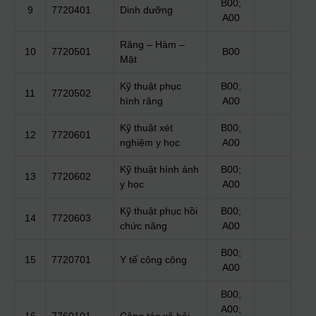
B00;
9
7720401
Dinh dưỡng
A00
Răng – Hàm –
10
7720501
B00
Mặt
Kỹ thuật phục
B00;
11
7720502
hình răng
A00
Kỹ thuật xét
B00;
12
7720601
nghiệm y học
A00
Kỹ thuật hình ảnh
B00;
13
7720602
y học
A00
Kỹ thuật phục hồi
B00;
14
7720603
chức năng
A00
B00;
15
7720701
Y tế công cộng
A00
B00;
A00;