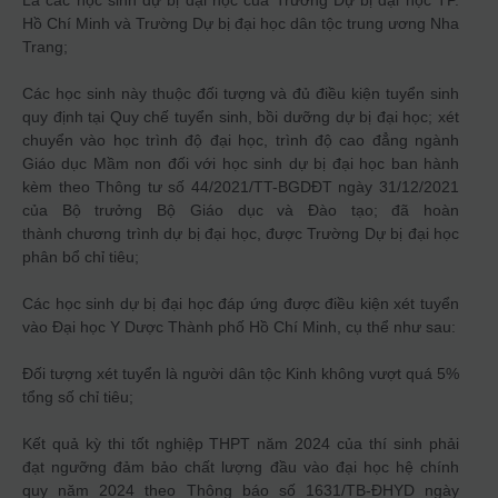
Là các học sinh dự bị đại học của Trường Dự bị đại học TP.
Hồ Chí Minh và Trường Dự bị đại học dân tộc trung ương Nha
Trang;
Các học sinh này thuộc đối tượng và đủ điều kiện tuyển sinh
quy định tại Quy chế tuyển sinh, bồi dưỡng dự bị đại học; xét
chuyển vào học trình độ đại học, trình độ cao đẳng ngành
Giáo dục Mầm non đối với học sinh dự bị đại học ban hành
kèm theo Thông tư số 44/2021/TT-BGDĐT ngày 31/12/2021
của Bộ trưởng Bộ Giáo dục và Đào tạo; đã hoàn
thành chương trình dự bị đại học, được Trường Dự bị đại học
phân bổ chỉ tiêu;
Các học sinh dự bị đại học đáp ứng được điều kiện xét tuyển
vào Đại học Y Dược Thành phố Hồ Chí Minh, cụ thể như sau:
Đối tượng xét tuyển là người dân tộc Kinh không vượt quá 5%
tổng số chỉ tiêu;
Kết quả kỳ thi tốt nghiệp THPT năm 2024 của thí sinh phải
đạt ngưỡng đảm bảo chất lượng đầu vào đại học hệ chính
quy năm 2024 theo Thông báo số 1631/TB-ĐHYD ngày