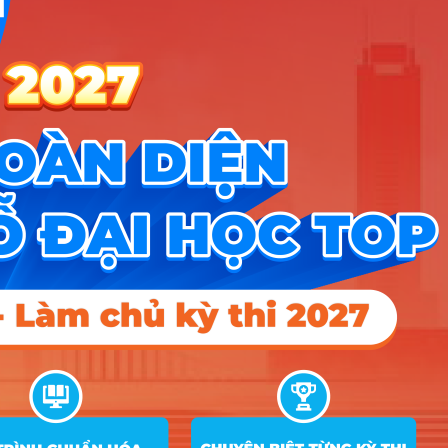
Điểm xét tuyển = Tổng điểm 3 môn thi (a) + Điểm ưu tiên
(b) + Điểm cộng (c)
(a) điểm thi môn Toán + Sinh học + Hóa học/ Toán + Vật lý +
Hóa học/ Toán + Sinh học + Ngữ văn/ Toán + Sinh học +
Tiếng Anh;
(b) Điểm ưu tiên đối với thí sinh đạt tổng điểm từ 22,5 trở lên
(khi quy đổi về điểm theo thang 10, tổng điểm 3 môn và điểm
cộng (nếu có) tối đa là 30) được xác định theo công thức sau:
Điểm ưu tiên = [(30 – Tổng điểm đạt được)/7,5] x Mức
điểm ưu tiên theo quy định
Mức điểm ưu tiên áp dụng cho khu vực 1 (KV1) là 0,75 điểm,
khu vực 2 nông thôn (KV2-NT) là 0,5 điểm, khu vực 2 (KV2) là
0,25 điểm, khu vực 3 (KV3) không được tính điểm ưu tiên;