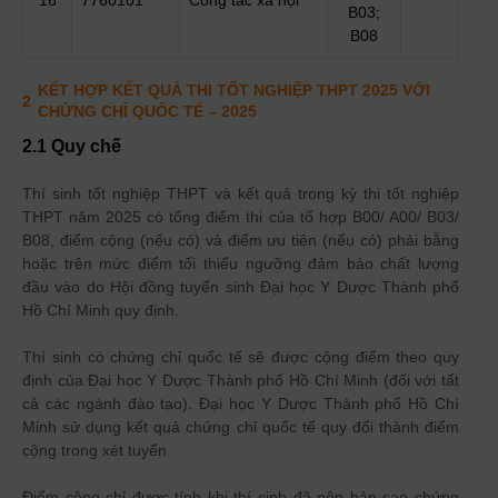
16
7760101
Công tác xã hội
B03;
B08
KẾT HỢP KẾT QUẢ THI TỐT NGHIỆP THPT 2025 VỚI
2
CHỨNG CHỈ QUỐC TẾ
– 2025
2.1 Quy chế
Thí sinh tốt nghiệp THPT và kết quả trong kỳ thi tốt nghiệp
THPT năm 2025 có tổng điểm thi của tổ hợp B00/ A00/ B03/
B08, điểm cộng (nếu có) và điểm ưu tiên (nếu có) phải bằng
hoặc trên mức điểm tối thiểu ngưỡng đảm bảo chất lượng
đầu vào do Hội đồng tuyển sinh Đại học Y Dược Thành phố
Hồ Chí Minh quy định.
Thí sinh có chứng chỉ quốc tế sẽ được cộng điểm theo quy
định của Đại học Y Dược Thành phố Hồ Chí Minh (đối với tất
cả các ngành đào tạo). Đại học Y Dược Thành phố Hồ Chí
Minh sử dụng kết quả chứng chỉ quốc tế quy đổi thành điểm
cộng trong xét tuyển.
Điểm cộng chỉ được tính khi thí sinh đã nộp bản sao chứng