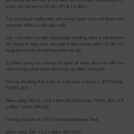
đối tượng 01 đến 04) là 2,0 điểm và cho nhóm đối tượng UT2
(gồm các đối tượng 05 đến 07) là 1,0 điểm;
Thí sinh thuộc nhiều diện đối tượng chính sách chỉ được tính
một mức điểm ưu tiên cao nhất.
Các mức điểm ưu tiên tương ứng với tổng điểm 3 bài thi/môn
thi (trong tổ hợp môn xét tuyển) theo thang điểm 10 đối với
từng bài thi/môn thi (không nhân hệ số).
(c) Điểm cộng cho chứng chỉ quốc tế được làm tròn đến hai
chữ số thập phân trước khi cộng vào điểm xét tuyển.
Chứng chỉ tiếng Anh quốc tế: (chỉ chọn 1 trong 2: IELTS hoặc
TOEFL iBT)
Điểm cộng: IELTS = 0,9 x điểm IELTS/9 hoặc TOEFL iBT= 0,9
x điểm TOEFL iBT/120
Chứng chỉ quốc tế SAT (Scholastic Aptitude Test)
Điểm cộng: SAT = 0,9 x điểm SAT/1600