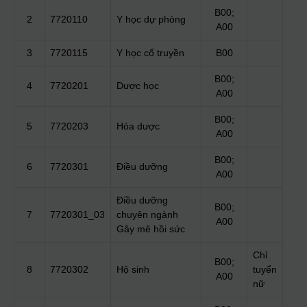
B00;
2
7720110
Y học dự phòng
A00
3
7720115
Y học cổ truyền
B00
B00;
4
7720201
Dược học
A00
B00;
5
7720203
Hóa dược
A00
B00;
6
7720301
Điều dưỡng
A00
Điều dưỡng
B00;
7
7720301_03
chuyên ngành
A00
Gây mê hồi sức
Chỉ
B00;
8
7720302
Hộ sinh
tuyển
A00
nữ