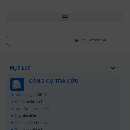
Tính điểm học bạ
MỤC LỤC
CÔNG CỤ TRA CỨU
➜
Trắc nghiệm MBTI
➜
Đề án tuyển sinh
➜
Tra cứu tổ hợp môn
➜
Quy đổi điểm thi
➜
Điểm chuẩn Đại học
➜
Xếp hạng điểm thi