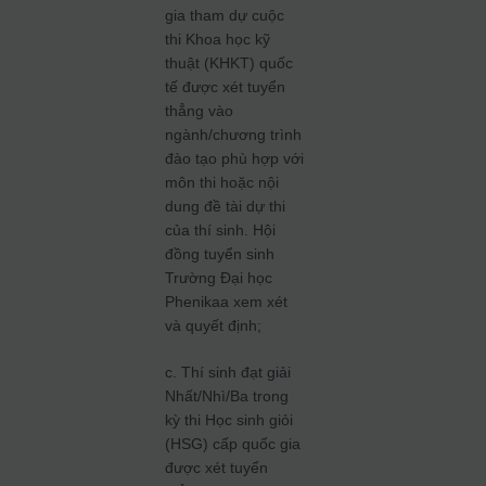
gia tham dự cuộc
thi Khoa học kỹ
thuật (KHKT) quốc
tế được xét tuyển
thẳng vào
ngành/chương trình
đào tạo phù hợp với
môn thi hoặc nội
dung đề tài dự thi
của thí sinh. Hội
đồng tuyển sinh
Trường Đại học
Phenikaa xem xét
và quyết định;
c. Thí sinh đạt giải
Nhất/Nhì/Ba trong
kỳ thi Học sinh giỏi
(HSG) cấp quốc gia
được xét tuyển