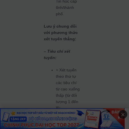
Tin học cấp
tỉnh/thành
phố.
Lưu ý chung đối
với phương thức
xét tuyển thẳng:
– Tiêu chí xét
tuyển:
+ Xét tuyển
theo thứ tự
các tiêu chí
từ cao xuống
thấp (từ đối
tượng 1 đến
8);
×
+ Trong mỗi
tiêu chí: điểm
xét tuyển lấy