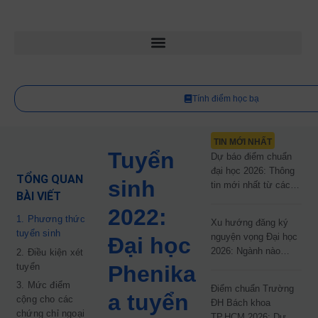
Tính điểm học bạ
TIN MỚI NHẤT
Tuyển
Dự báo điểm chuẩn
đại học 2026: Thông
TỔNG QUAN
sinh
tin mới nhất từ các
BÀI VIẾT
trường đại học công
2022:
lập
1. Phương thức
Xu hướng đăng ký
tuyển sinh
nguyện vọng Đại học
Đại học
2026: Ngành nào
2. Điều kiện xét
đang dẫn đầu cuộc
tuyển
Phenika
đua?
3. Mức điểm
Điểm chuẩn Trường
a tuyển
cộng cho các
ĐH Bách khoa
chứng chỉ ngoại
TP.HCM 2026: Dự