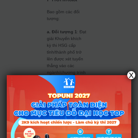
Bao gồm các đối
tượng:
a. Đối tượng 1
: Đạt
giải Khuyến khích
kỳ thi HSG cấp
tỉnh/thành phố trở
lên được xét tuyển
thẳng vào các
ngành/chương trình
X
đào tạo có môn đạt
giải nằm trong tổ
hợp xét tuyển đối
với ngành học đăng
ký. Riêng với thí
sinh đạt giải môn
Tin học sẽ được
tuyển thẳng vào tất
cả các