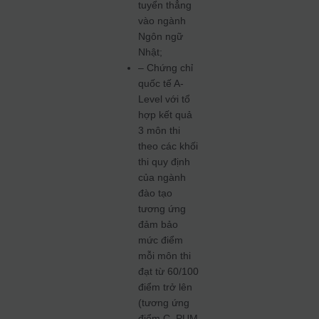
tuyển thẳng
vào ngành
Ngôn ngữ
Nhật;
– Chứng chỉ
quốc tế A-
Level với tổ
hợp kết quả
3 môn thi
theo các khối
thi quy định
của ngành
đào tạo
tương ứng
đảm bảo
mức điểm
mỗi môn thi
đạt từ 60/100
điểm trở lên
(tương ứng
điểm C, PUM