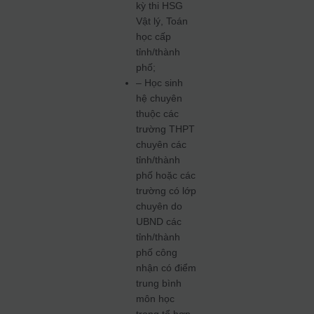
kỳ thi HSG
Vật lý, Toán
học cấp
tỉnh/thành
phố;
– Học sinh
hệ chuyên
thuộc các
trường THPT
chuyên các
tỉnh/thành
phố hoặc các
trường có lớp
chuyên do
UBND các
tỉnh/thành
phố công
nhận có điểm
trung bình
môn học
trong tổ hợp