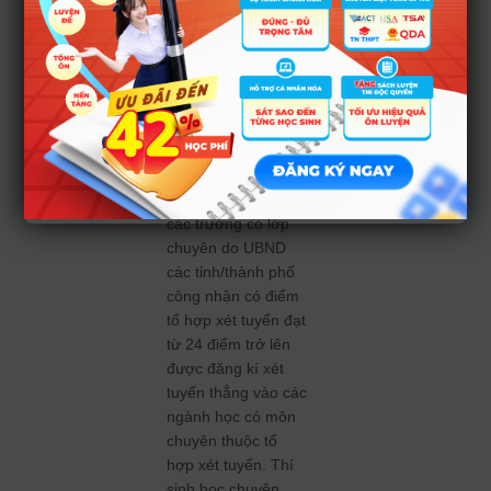
ngành/chương trình
đào tạo;
b. Đối tượng 2:
Thí sinh theo học
hệ chuyên thuộc
các trường THPT
chuyên các
tỉnh/thành phố hoặc
các trường có lớp
chuyên do UBND
các tỉnh/thành phố
công nhận có điểm
tổ hợp xét tuyển đạt
từ 24 điểm trở lên
được đăng kí xét
tuyển thẳng vào các
ngành học có môn
chuyên thuộc tổ
hợp xét tuyển. Thí
sinh học chuyên