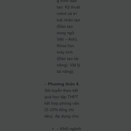
g trình đào
tạo: Kỹ thuật
robot và trí
tuệ nhân tạo
(Đào tạo
song ngữ
Việt – Anh),
Khoa học
máy tính
(Đào tạo tài
năng), Vật lý
tài năng);
–
Phương thức 4.
Xét tuyển theo kết
quả học tập THPT
kết hợp phỏng vấn
(5-10% tổng chỉ
tiêu). Áp dụng cho:
– Khối ngành