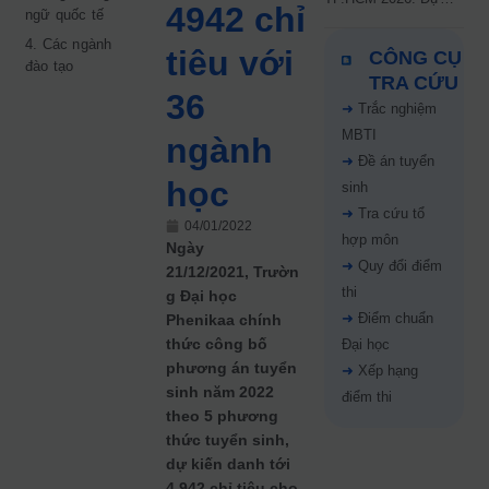
4942 chỉ
ngữ quốc tế
kiến công bố 9.8,
nguyện vọng tăng vọt
4. Các ngành
tiêu với
CÔNG CỤ
67%
đào tạo
TRA CỨU
36
➜
Trắc nghiệm
MBTI
ngành
➜
Đề án tuyển
học
sinh
➜
Tra cứu tổ
04/01/2022
hợp môn
Ngày
➜
Quy đổi điểm
21/12/2021, Trườn
thi
g Đại học
➜
Điểm chuẩn
Phenikaa chính
thức công bố
Đại học
phương án tuyển
➜
Xếp hạng
sinh năm 2022
điểm thi
theo 5 phương
thức tuyển sinh,
dự kiến danh tới
4.942 chỉ tiêu cho