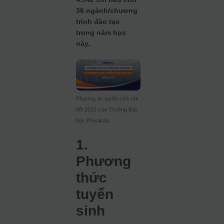
36 ngành/chương
trình đào tạo
trong năm học
này.
Phương án tuyển sinh chi
tiết 2022 của Trường Đại
học Phenikaa
1.
Phương
thức
tuyển
sinh