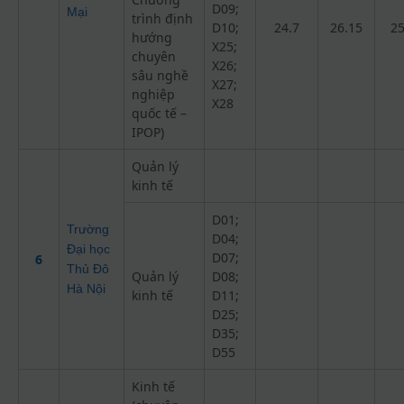
D09;
Mại
trình định
D10;
24.7
26.15
25
hướng
X25;
chuyên
X26;
sâu nghề
X27;
nghiệp
X28
quốc tế –
IPOP)
Quản lý
kinh tế
D01;
Trường
D04;
Đại học
D07;
6
Thủ Đô
Quản lý
D08;
Hà Nội
kinh tế
D11;
D25;
D35;
D55
Kinh tế