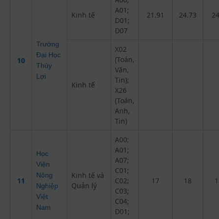
A01;
Kinh tế
21.91
24.73
24
D01;
D07
Trường
X02
Đại Học
(Toán,
10
Thủy
Văn,
Lợi
Tin);
Kinh tế
X26
(Toán,
Anh,
Tin)
A00;
A01;
Học
A07;
Viện
C01;
Kinh tế và
Nông
11
C02;
17
18
1
Quản lý
Nghiệp
C03;
Việt
C04;
Nam
D01;