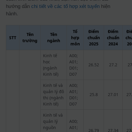
hướng dẫn
chi tiết về các tổ hợp xét tuyển
hiện
hành.
Tổ
Điểm
Điểm
Đi
Tên
Tên
STT
hợp
chuẩn
chuẩn
ch
trường
ngành
môn
2025
2024
20
Kinh tế
A00;
học
A01;
26.52
27.2
27
(ngành
D01;
Kinh tế)
D07
Kinh tế và
A00;
quản lý đô
A01;
25.8
27.01
27
thị (ngành
D01;
Kinh tế)
D07
Kinh tế và
quản lý
A00;
nguồn
A01;
26.79
27.34
27