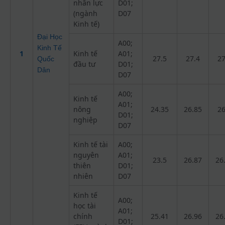
nhân lực
D01;
(ngành
D07
Kinh tế)
Đại Học
A00;
Kinh Tế
1
Kinh tế
A01;
27.5
27.4
27
Quốc
đầu tư
D01;
Dân
D07
A00;
Kinh tế
A01;
nông
24.35
26.85
26
D01;
nghiệp
D07
Kinh tế tài
A00;
nguyên
A01;
23.5
26.87
26
thiên
D01;
nhiên
D07
Kinh tế
A00;
học tài
A01;
chính
25.41
26.96
26
D01;