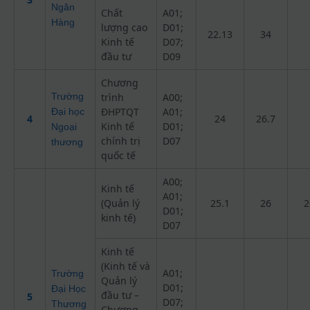
Ngân
Chất
A01;
Hàng
lượng cao
D01;
22.13
34
Kinh tế
D07;
đầu tư
D09
Chương
Trường
trình
A00;
ĐHPTQT
A01;
Đại học
4
24
26.7
Kinh tế
D01;
Ngoại
chính trị
D07
thương
quốc tế
A00;
Kinh tế
A01;
(Quản lý
25.1
26
2
D01;
kinh tế)
D07
Kinh tế
(Kinh tế và
A01;
Trường
Quản lý
D01;
Đại Học
đầu tư –
5
D07;
Thương
Chương