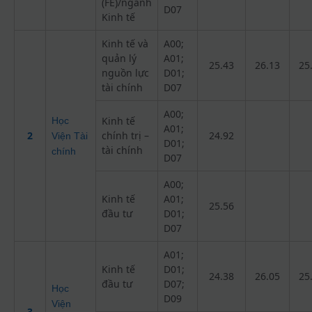
(FE)/ngành
D07
Kinh tế
Kinh tế và
A00;
quản lý
A01;
25.43
26.13
25
nguồn lực
D01;
tài chính
D07
A00;
Kinh tế
Học
A01;
2
chính trị –
24.92
Viện Tài
D01;
tài chính
chính
D07
A00;
Kinh tế
A01;
25.56
đầu tư
D01;
D07
A01;
Kinh tế
D01;
24.38
26.05
25
đầu tư
D07;
Học
D09
Viện
3