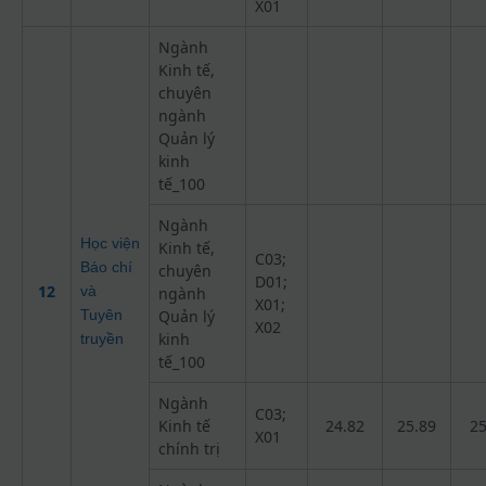
X01
Ngành
Kinh tế,
chuyên
ngành
Quản lý
kinh
tế_100
Ngành
Học viện
Kinh tế,
C03;
Báo chí
chuyên
D01;
12
và
ngành
X01;
Tuyên
Quản lý
X02
kinh
truyền
tế_100
Ngành
C03;
Kinh tế
24.82
25.89
25
X01
chính trị