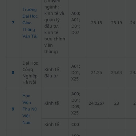
(chuyên
ngành:
Trường
kinh tế và
A00;
Đại Học
quản lý
A01;
7
25.15
25.19
24
Giao
đầu tư,
D01;
Thông
kinh tế
D07
Vận Tải
bưu chính
viễn
thông)
Đại Học
A01;
Công
Kinh tế
8
D01;
21.25
24.64
24
Nghiệp
đầu tư
X25
Hà Nội
A00;
Học
D01;
Viện
Kinh tế
24.0267
23
2
D09;
9
Phụ Nữ
X25
Việt
Nam
Kinh tế
C00
A00;