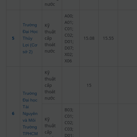
nước
A00;
A01;
Trường
Kỹ
C01;
thuật
Đại Học
C02;
5
cấp
15.08
15.55
Thủy
D01;
thoát
Lợi (Cơ
D07;
nước
sở 2)
X02;
X06
Kỹ
thuật
cấp
15
thoát
Trường
nước
Đại học
Tài
B03;
6
Nguyên
C01;
Kỹ
và Môi
C02;
thuật
Trường
C03;
cấp
TPHCM
D01;