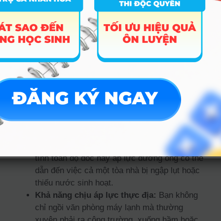
Nếu bạn sợ những con số và các định luật vật lý
khô khan, đây sẽ là một thử thách rất lớn đối với
bạn.
Bạn có thực sự hợp với
ngành Kỹ thuật cấp thoát
nước?
Để sống khỏe và thăng tiến với nghề, bạn nên có
những tố chất sau:
Sự tỉ mỉ và chuẩn xác:
Một sai sót nhỏ trong
tính toán độ dốc hay áp lực đường ống có thể
dẫn đến việc cả một tòa nhà bị ngập lụt hoặc
thiếu nước sinh hoạt.
Khả năng chịu áp lực thực địa:
Bạn không
chỉ ngồi văn phòng máy lạnh mà thường
xuyên phải ra công trường, xuống hầm hoặc