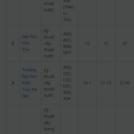
X06
thoát
(Toán,
nước
Lí,
Tin)
Kỹ
A00;
Đại Học
thuật
A01;
2
cấp
15
15
20
Cần
B08;
thoát
Thơ
D07
nước
A00;
Trường
Kỹ
C01;
thuật
Đại Học
C02;
3
cấp
16.1
21.15
21.45
Kiến
D01;
thoát
Trúc Hà
X03;
nước
Nội
X04
Kỹ
thuật
xây
dựng