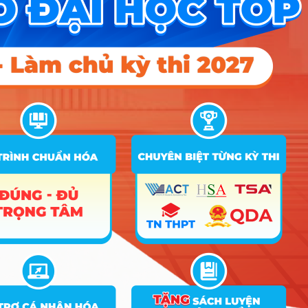
khổng lồ bằng công nghệ hiện đại. Đây là ngành
nghề xương sống giúp xã hội vận hành văn minh,
sạch sẽ và ngăn chặn các thảm họa về ô nhiễm
nguồn nước.
Ngành Kỹ thuật cấp thoát
nước học những môn gì? Có
khó không?
Sinh viên sẽ tập trung vào 4 nhóm kiến thức chính:
Thủy lực (nghiên cứu dòng chảy), Hóa sinh nước
(cách xử lý vi khuẩn, tạp chất), Kỹ thuật đường ống
và các phần mềm thiết kế chuyên dụng như
AutoCAD, BIM. Ngành này đòi hỏi tư duy logic cực
kỳ khắt khe của khối tự nhiên (Toán, Lý, Hóa) để
tính toán chuẩn xác các thông số kỹ thuật, hoàn
toàn không có chỗ cho sự cảm tính hay bay bổng.