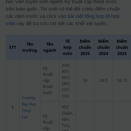
học viện tuyển sinh ngành Kỹ thuật cấp thoát nước
trên toàn quốc. Thí sinh có thể đối chiếu điểm chuẩn
các năm trước và click vào
bài viết tổng hợp tổ hợp
môn
này để tra cứu chi tiết các khối xét tuyển.
Tổ
Điểm
Điểm
Điểm
Tên
Tên
STT
hợp
chuẩn
chuẩn
chuẩn
trường
ngành
môn
2025
2024
2023
A00;
Kỹ
A01;
thuật
D01;
cấp
18
20.5
18.15
D07;
thoát
C01;
nước
C02
Trường
Đại Học
X02
1
Thủy
(Toán,
Kỹ
Lợi
Văn,
thuật
Tin);
cấp