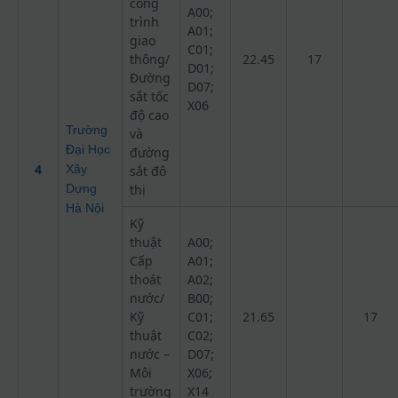
công
A00;
trình
A01;
giao
C01;
thông/
22.45
17
D01;
Đường
D07;
sắt tốc
X06
độ cao
Trường
và
Đại Học
đường
4
Xây
sắt đô
Dựng
thị
Hà Nội
Kỹ
thuật
A00;
Cấp
A01;
thoát
A02;
nước/
B00;
Kỹ
C01;
21.65
17
thuật
C02;
nước –
D07;
Môi
X06;
trường
X14