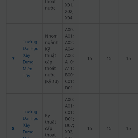
thoát
X01;
nước
X02;
X04
A00;
Nhom
A01;
Trường
ngành
A02;
Đại Học
Kỹ
A04;
thuật
A06;
Xây
7
15
15
15
cấp
A10;
Dựng
thoát
A11;
Miền
nước
B00;
Tây
(Kỹ sư)
C01;
D01
A00;
A01;
Trường
C01;
Kỹ
Đại Học
D01;
thuật
D07;
Xây
8
cấp
15
15
15
X02;
Dựng
thoát