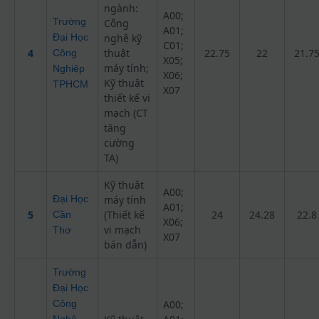
ngành:
A00;
Trường
Công
A01;
Đại Học
nghệ kỹ
C01;
4
thuật
22.75
22
21.7
Công
X05;
máy tính;
Nghiệp
X06;
Kỹ thuật
TPHCM
X07
thiết kế vi
mạch (CT
tăng
cường
TA)
Kỹ thuật
A00;
Đại Học
máy tính
A01;
5
(Thiết kế
24
24.28
22.8
Cần
X06;
vi mạch
Thơ
X07
bán dẫn)
Trường
Đại Học
Công
A00;
Nghệ