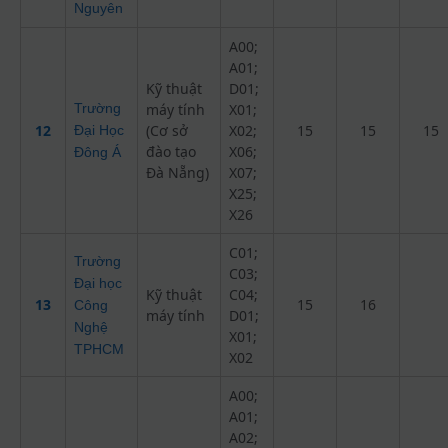
Nguyên
A00;
A01;
Kỹ thuật
D01;
Trường
máy tính
X01;
12
(Cơ sở
X02;
15
15
15
Đại Học
đào tạo
X06;
Đông Á
Đà Nẵng)
X07;
X25;
X26
C01;
Trường
C03;
Đại học
Kỹ thuật
C04;
13
15
16
Công
máy tính
D01;
Nghệ
X01;
TPHCM
X02
A00;
A01;
A02;