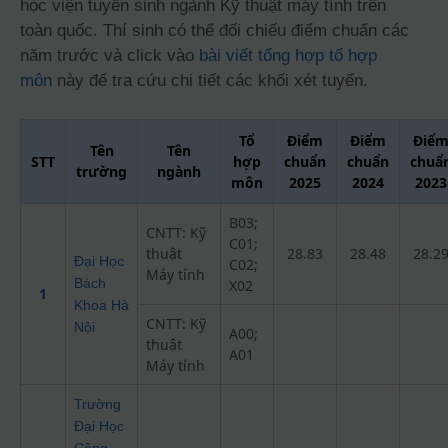
học viện tuyển sinh ngành Kỹ thuật máy tính trên
toàn quốc. Thí sinh có thể đối chiếu điểm chuẩn các
năm trước và click vào
bài viết tổng hợp tổ hợp
môn
này để tra cứu chi tiết các khối xét tuyển.
Tổ
Điểm
Điểm
Điể
Tên
Tên
STT
hợp
chuẩn
chuẩn
chuẩ
trường
ngành
môn
2025
2024
2023
B03;
CNTT: Kỹ
C01;
thuật
28.83
28.48
28.2
Đại Học
C02;
Máy tính
Bách
X02
1
Khoa Hà
CNTT: Kỹ
Nội
A00;
thuật
A01
Máy tính
Trường
Đại Học
Công