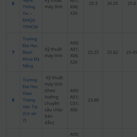
Kỹ thuật
A01;
6
25.3
26.25
25.6
máy tính
X06;
Thông
X26
Tin –
ĐHQG
TPHCM
Trường
A00;
Đại Học
Kỹ thuật
A01;
7
25.25
25.82
25.4
Bách
máy tính
X06;
Khoa Đà
X26
Nẵng
Kỹ thuật
Trường
máy tính
Đại Học
(theo
A00;
Giao
hướng
A01;
8
23.86
Thông
chuyên
C01;
Vận Tải
sâu chíp-
X06
(Cơ sở
bán
2)
dẫn)
A00;