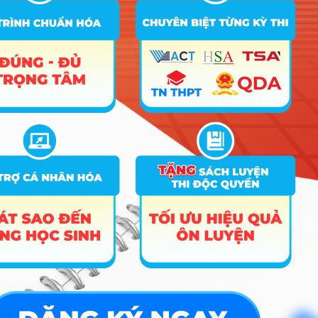
D40;
D84;
D86;
D87;
D88
Ghi chú: Dữ liệu điểm chuẩn là xét tuyển bằng
phương thức tốt nghiệp THPT
Hiểu đúng về ngành Kỹ thuật
máy tính
Kỹ thuật máy tính là sự kết hợp giữa phần cứng
(các linh kiện, vi mạch) và phần mềm để tạo ra các
thiết bị thông minh chạy quanh chúng ta. Thay vì chỉ
ngồi gõ code trên máy tính như dân Công nghệ
thông tin, bạn sẽ trực tiếp nhào nặn ra “bộ não” cho
robot, điện thoại, hay hệ thống điều khiển ô tô điện.