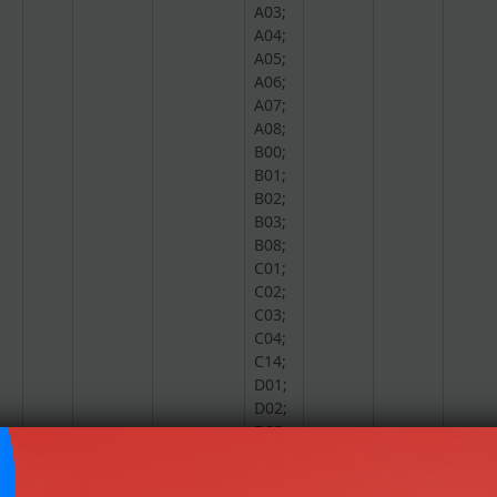
A03;
A04;
A05;
A06;
A07;
A08;
B00;
B01;
B02;
B03;
B08;
C01;
C02;
C03;
C04;
C14;
D01;
D02;
D03;
D04;
Trường
D06;