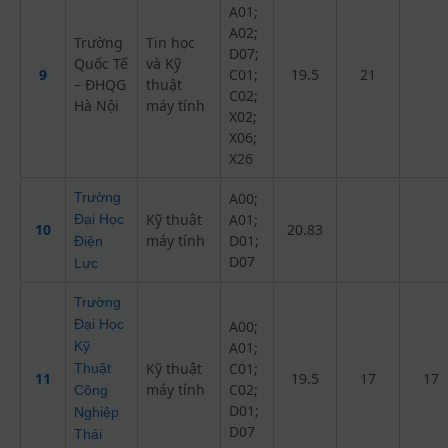
A01;
A02;
Trường
Tin học
D07;
Quốc Tế
và Kỹ
9
C01;
19.5
21
– ĐHQG
thuật
C02;
Hà Nội
máy tính
X02;
X06;
X26
Trường
A00;
Kỹ thuật
A01;
Đại Học
10
20.83
máy tính
D01;
Điện
D07
Lực
Trường
Đại Học
A00;
Kỹ
A01;
Kỹ thuật
C01;
Thuật
11
19.5
17
17
máy tính
C02;
Công
D01;
Nghiệp
D07
Thái