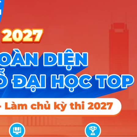
Đại Học
D07;
Kỹ thuật
14
D09;
15
Công
máy tính
D10;
Nghệ
D17;
Sài Gòn
D18;
D19;
D20;
D22;
D23;
D24;
D25;
D27;
D28;
D29;
D30;
D32;
D33;
D34;
D35;
D37;
D38;
D39;