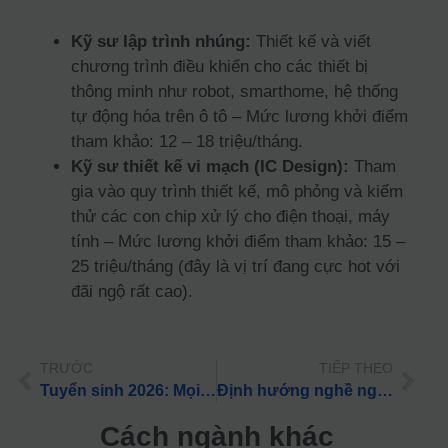
Kỹ sư lập trình nhúng:
Thiết kế và viết
chương trình điều khiển cho các thiết bị
thông minh như robot, smarthome, hệ thống
tự động hóa trên ô tô – Mức lương khởi điểm
tham khảo: 12 – 18 triệu/tháng.
Kỹ sư thiết kế vi mạch (IC Design):
Tham
gia vào quy trình thiết kế, mô phỏng và kiểm
thử các con chip xử lý cho điện thoại, máy
tính – Mức lương khởi điểm tham khảo: 15 –
25 triệu/tháng (đây là vị trí đang cực hot với
đãi ngộ rất cao).
TRƯỚC
TIẾP THEO
Tuyển sinh 2026: Mọi điều cần biết về ngành Kỹ thuật điện tử viễn thông cho PHHS
Định hướng nghề nghiệp: Ngành Kỹ thuật phần mềm – Mức lương và lộ trình học
Cách ngành khác