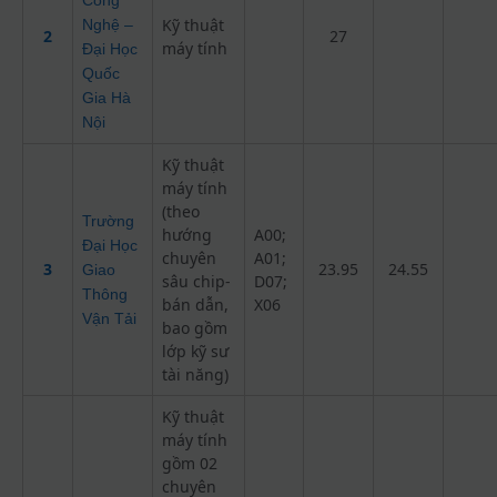
Kỹ thuật
Nghệ –
2
27
máy tính
Đại Học
Quốc
Gia Hà
Nội
Kỹ thuật
máy tính
(theo
Trường
hướng
A00;
Đại Học
chuyên
A01;
3
23.95
24.55
Giao
sâu chip-
D07;
Thông
bán dẫn,
X06
Vận Tải
bao gồm
lớp kỹ sư
tài năng)
Kỹ thuật
máy tính
gồm 02
chuyên