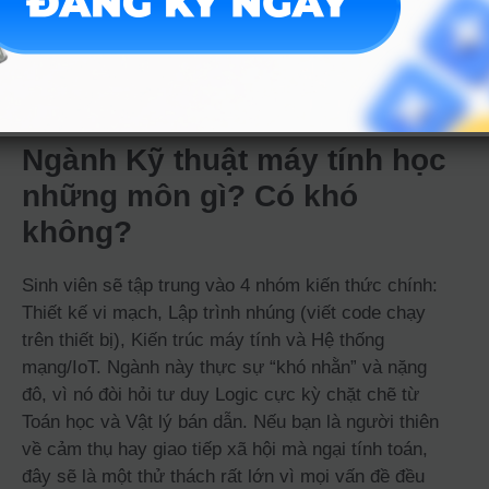
Thực chất, ngành này là học cách làm cho máy móc
“hiểu” và thực hiện đúng ý đồ của con người thông
qua việc thiết kế mạch điện tử và lập trình điều
khiển chúng.
Ngành Kỹ thuật máy tính học
những môn gì? Có khó
không?
Sinh viên sẽ tập trung vào 4 nhóm kiến thức chính:
Thiết kế vi mạch, Lập trình nhúng (viết code chạy
trên thiết bị), Kiến trúc máy tính và Hệ thống
mạng/IoT. Ngành này thực sự “khó nhằn” và nặng
đô, vì nó đòi hỏi tư duy Logic cực kỳ chặt chẽ từ
Toán học và Vật lý bán dẫn. Nếu bạn là người thiên
về cảm thụ hay giao tiếp xã hội mà ngại tính toán,
đây sẽ là một thử thách rất lớn vì mọi vấn đề đều