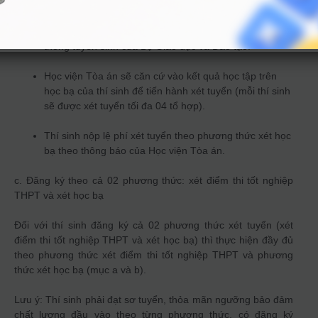
Thí sinh phải nộp hồ sơ xét tuyển học bạ về Học viện
Tòa án theo thông báo của Học viện Tòa án và đăng
ký nguyện vọng xét tuyển vào Học viện Tòa án trên hệ
thống tuyển sinh của Bộ Giáo dục và Đào tạo.
Học viện Tòa án sẽ căn cứ vào kết quả học tập trên
học bạ của thí sinh để tiến hành xét tuyển (mỗi thí sinh
sẽ được xét tuyển tối đa 04 tổ hợp).
Thí sinh nộp lệ phí xét tuyển theo phương thức xét học
bạ theo thông báo của Học viện Tòa án.
c. Đăng ký theo cả 02 phương thức: xét điểm thi tốt nghiệp
THPT và xét học bạ
Đối với thí sinh đăng ký cả 02 phương thức xét tuyển (xét
điểm thi tốt nghiệp THPT và xét học bạ) thì thực hiện đầy đủ
theo phương thức xét điểm thi tốt nghiệp THPT và phương
thức xét học bạ (mục a và b).
Lưu ý: Thí sinh phải đạt sơ tuyển, thỏa mãn ngưỡng bảo đảm
chất lượng đầu vào theo từng phương thức, có đăng ký