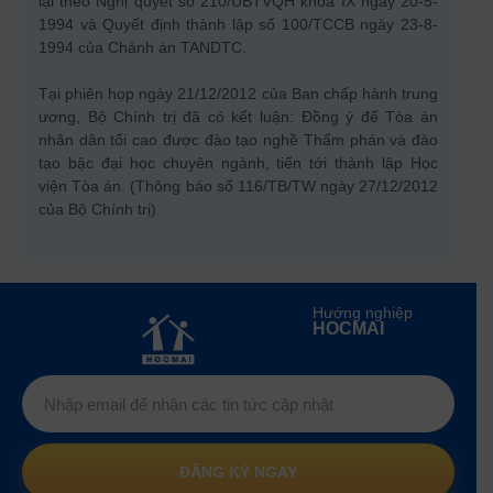
lại theo Nghị quyết số 210/UBTVQH khóa IX ngày 20-5-
1994 và Quyết định thành lập số 100/TCCB ngày 23-8-
1994 của Chánh án TANDTC.
Tại phiên họp ngày 21/12/2012 của Ban chấp hành trung
ương, Bộ Chính trị đã có kết luận: Đồng ý để Tòa án
nhân dân tối cao được đào tạo nghề Thẩm phán và đào
tạo bậc đại học chuyên ngành, tiến tới thành lập Học
viện Tòa án. (Thông báo số 116/TB/TW ngày 27/12/2012
của Bộ Chính trị).
Hướng nghiệp
HOCMAI
ĐĂNG KÝ NGAY