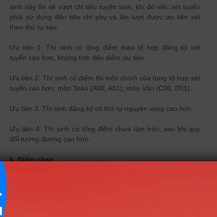
sinh này thì sẽ vượt chỉ tiêu tuyển sinh, khi đó việc xét tuyển
phải sử dụng đến tiêu chí phụ và lần lượt được ưu tiên xét
theo thứ tự sau:
Ưu tiên 1: Thí sinh có tổng điểm theo tổ hợp đăng ký xét
tuyển cao hơn, không tính đến điểm ưu tiên.
Ưu tiên 2: Thí sinh có điểm thi môn chính của từng tổ hợp xét
tuyển cao hơn: môn Toán (A00, A01); môn Văn (C00, D01).
Ưu tiên 3: Thí sinh đăng ký có thứ tự nguyện vọng cao hơn.
Ưu tiên 4: Thí sinh có tổng điểm chưa làm tròn, sau khi quy
đổi tương đương cao hơn.
b. Điểm cộng
Điểm cộng ưu tiên theo khu vực; Điểm cộng ưu tiên theo đối
tượng chính sách thực hiện theo quy định của Quy chế tuyển
sinh đại học, tuyển sinh cao đẳng ngành Giáo dục Mầm non
của Bộ Giáo dục và Đào tạo.