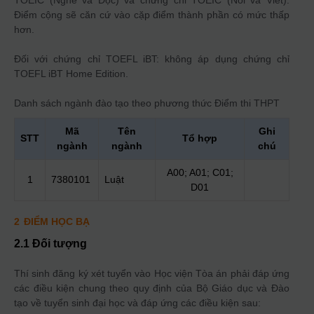
Điểm cộng sẽ căn cứ vào cặp điểm thành phần có mức thấp
hơn.
Đối với chứng chỉ TOEFL iBT: không áp dụng chứng chỉ
TOEFL iBT Home Edition.
Danh sách ngành đào tạo theo phương thức
Điểm thi THPT
Mã
Tên
Ghi
STT
Tổ hợp
ngành
ngành
chú
A00; A01; C01;
1
7380101
Luật
D01
2
ĐIỂM HỌC BẠ
2.1 Đối tượng
Thí sinh đăng ký xét tuyển vào Học viện Tòa án phải đáp ứng
các điều kiện chung theo quy định của Bộ Giáo dục và Đào
tạo về tuyển sinh đại học và đáp ứng các điều kiện sau: