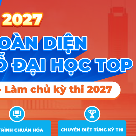
Thí sinh có chứng chỉ tiếng Anh quốc tế IELTS
Academic/TOEFL iBT/TOEIC được các tổ chức quốc tế cấp
có thời hạn trong 02 năm tính tới thời điểm tiếp nhận hồ sơ
đăng ký xét tuyển của Học viện Tòa án có thể quy đổi thành
điểm cộng để xét tuyển, thông tin quy đổi như bảng dưới đây:
Lưu ý: