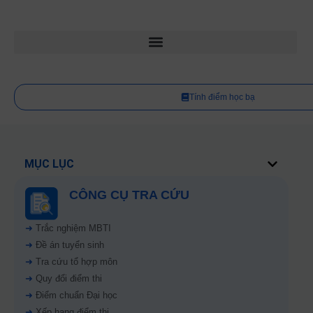
Tính điểm học bạ
MỤC LỤC
CÔNG CỤ TRA CỨU
➜
Trắc nghiệm MBTI
➜
Đề án tuyển sinh
➜
Tra cứu tổ hợp môn
➜
Quy đổi điểm thi
➜
Điểm chuẩn Đại học
➜
Xếp hạng điểm thi