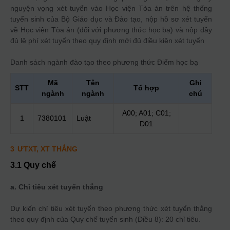
nguyện vọng xét tuyển vào Học viện Tòa án trên hệ thống
tuyển sinh của Bộ Giáo dục và Đào tạo, nộp hồ sơ xét tuyển
về Học viện Tòa án (đối với phương thức học bạ) và nộp đầy
đủ lệ phí xét tuyển theo quy định mới đủ điều kiện xét tuyển
Danh sách ngành đào tạo theo phương thức
Điểm học bạ
Mã
Tên
Ghi
STT
Tổ hợp
ngành
ngành
chú
A00; A01; C01;
1
7380101
Luật
D01
3
ƯTXT, XT THẲNG
3.1 Quy chế
a. Chỉ tiêu xét tuyển thẳng
Dự kiến chỉ tiêu xét tuyển theo phương thức xét tuyển thẳng
theo quy định của Quy chế tuyển sinh (Điều 8): 20 chỉ tiêu.