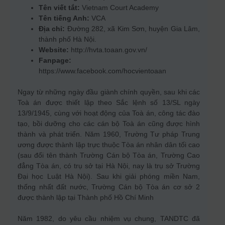
Tên viết tắt:
Vietnam Court Academy
Tên tiếng Anh:
VCA
Địa chỉ:
Đường 282, xã Kim Sơn, huyện Gia Lâm,
thành phố Hà Nội.
Website:
http://hvta.toaan.gov.vn/
Fanpage:
https://www.facebook.com/hocvientoaan
Ngay từ những ngày đầu giành chính quyền, sau khi các
Toà án được thiết lập theo Sắc lệnh số 13/SL ngày
13/9/1945, cùng với hoạt động của Toà án, công tác đào
tạo, bồi dưỡng cho các cán bộ Toà án cũng được hình
thành và phát triển. Năm 1960, Trường Tư pháp Trung
ương được thành lập trực thuộc Tòa án nhân dân tối cao
(sau đổi tên thành Trường Cán bộ Tòa án, Trường Cao
đẳng Tòa án, có trụ sở tại Hà Nội, nay là trụ sở Trường
Đại học Luật Hà Nội). Sau khi giải phóng miền Nam,
thống nhất đất nước, Trường Cán bộ Tòa án cơ sở 2
được thành lập tại Thành phố Hồ Chí Minh
Năm 1982, do yêu cầu nhiệm vụ chung, TANDTC đã