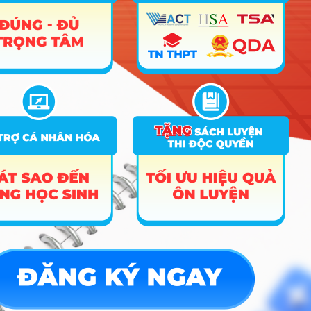
Tổng điểm cộng ưu tiên, điểm khuyến khích (gọi chung là
điểm cộng) đối với thí sinh có thành tích đặc biệt, thí sinh có
chứng chỉ ngoại ngữ không vượt quá 10% mức điểm tối đa
của thang điểm xét tuyển (tối đa 3 điểm với thang điểm 30).
Điểm cộng nêu trên đang áp dụng cho phương thức xét kết
quả thi tốt nghiệp trung học phổ thông và xét kết quả học tập
bậc trung học phổ thông.
Đối với chứng chỉ TOEIC: thí sinh cần nộp cùng lúc chứng chỉ
TOEIC (Nghe và Đọc) và chứng chỉ TOEIC (Nói và Viết).
Điểm cộng sẽ căn cứ vào cặp điểm thành phần có mức thấp
hơn.
Đối với chứng chỉ TOEFL iBT: không áp dụng chứng chỉ
TOEFL iBT Home Edition.
Thí sinh đăng kí vào trường như sau:
Theo phương thức xét học bạ