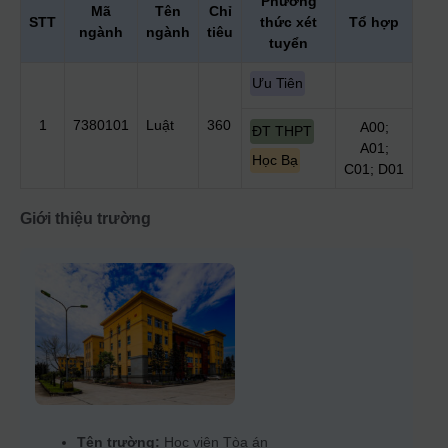
Phương
Mã
Tên
Chỉ
STT
thức xét
Tổ hợp
ngành
ngành
tiêu
tuyển
Ưu Tiên
1
7380101
Luật
360
A00;
ĐT THPT
A01;
Học Bạ
C01; D01
Giới thiệu trường
Tên trường:
Học viện Tòa án