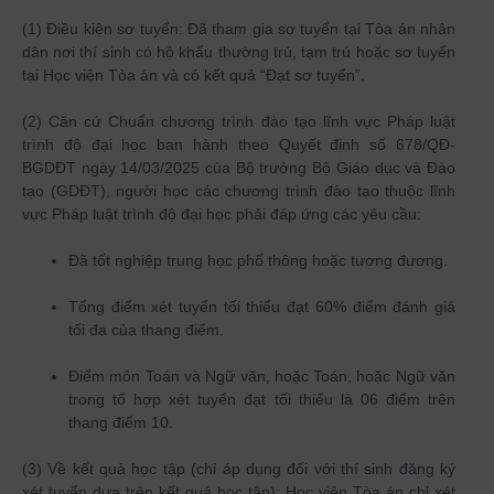
(1) Điều kiện sơ tuyển: Đã tham gia sơ tuyển tại Tòa án nhân
dân nơi thí sinh có hộ khẩu thường trú, tạm trú hoặc sơ tuyển
tại Học viện Tòa án và có kết quả “Đạt sơ tuyển”.
(2) Căn cứ Chuẩn chương trình đào tạo lĩnh vực Pháp luật
trình độ đại học ban hành theo Quyết định số 678/QĐ-
BGDĐT ngày 14/03/2025 của Bộ trưởng Bộ Giáo dục và Đào
tạo (GDĐT), người học các chương trình đào tạo thuộc lĩnh
vực Pháp luật trình độ đại học phải đáp ứng các yêu cầu:
Đã tốt nghiệp trung học phổ thông hoặc tương đương.
Tổng điểm xét tuyển tối thiểu đạt 60% điểm đánh giá
tối đa của thang điểm.
Điểm môn Toán và Ngữ văn, hoặc Toán, hoặc Ngữ văn
trong tổ hợp xét tuyển đạt tối thiểu là 06 điểm trên
thang điểm 10.
(3) Về kết quả học tập (chỉ áp dụng đối với thí sinh đăng ký
xét tuyển dựa trên kết quả học tập): Học viện Tòa án chỉ xét