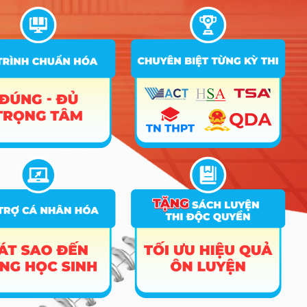
+ Thời gian công bố kết quả dự kiến (trù điều kiện tốt nghiệp
THPT): trước ngày 30/06/2024
– Phương thức 6.3: Xét tuyển dựa vào kết quả học tập
cấp THPT kết hợp phỏng vấn (10% – 20% tổng chỉ tiêu)
+ Ngưỡng đầu vào: điểm TBHB 5 học kỳ 26,0. Lưu ý: điểm
TBHB 5 học kỳ bao gồm: học kỳ 1 và học kỳ 2 lớp 10, lớp 11,
học kỳ 1 lớp 12.
+ ĐXT = 1 * Điểm TBHB 5 học kỳ + 2* Điểm phỏng vấn
+ Điều kiện đăng ký: thí sinh tốt nghiệp THPT từ năm 2022
đến năm 2024, có điểm TBHB 5 học kỳ đạt ngưỡng chất
lượng đầu vào.
+ Cách thức đăng ký: thí sinh đăng ký trực tuyến/trực tiếp tại
Phân hiệu ĐHQG-HCM.
+ Thời gian đăng ký: từ ngày 15/05/2024 đến hết ngày
15/06/2024.