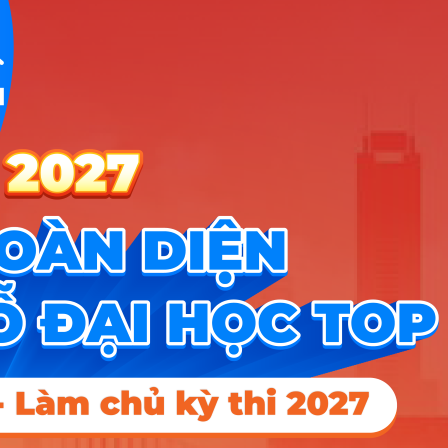
+ Thời gian đăng ký: từ ngày 15/05/2024 đến hết ngày
15/06/2024.
+ Thời gian xét tuyển và công bố kết quả dự kiến (trừ điều
kiện tốt nghiệp THPT): ngày 30/06/2024.
– Phương thức 6.2: Xét tuyển dựa vào kết quả học tập
cấp THPT kết hợp với chứng chỉ tiếng Anh quốc tế (5% –
10%)
+ Ngưỡng đầu vào: điểm TBHB 5 học kỳ ≥ 6,0
+ Điều kiện đăng ký: thí sinh có điểm TBHB 5 học kỳ đạt
ngưỡng chất lượng đầu vào và có chứng chỉ tiếng Anh quốc
tế.
+ Cách thức đăng ký: thí sinh đăng ký trực tuyến/trực tiếp tại
Phân hiệu ĐHQG-HCM.
+ Thời gian đăng ký: từ ngày 15/05/2024 đến hết ngày
15/06/2024.