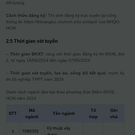
đối tượng
Cách thức đăng ký:
Thí sinh đăng ký trực tuyến tại cổng
thông tin https://thinangluc.vnuhcm.edu.vn/dgnl/ của ĐHQG-
HCM.
2.5 Thời gian xét tuyển
–
Thời gian ĐKXT:
cùng với thời gian đăng ký thi ĐGNL đợt
2, từ ngày 16/04/2024 đến ngày 07/05/2024
–
Thời gian xét tuyển, lọc ảo, công bố kết quả:
trước kỳ
thi tốt nghiệp THPT năm 2024.
Danh sách ngành đào tạo theo phương thức
Điểm ĐGNL
HCM
năm 2024
Mã
Tổ
Ghi
STT
Tên ngành
ngành
hợp
chú
Kỹ thuật xây
1
7580201
dựng