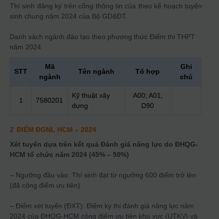
Thí sinh đăng ký trên cổng thông tin của theo kế hoạch tuyển
sinh chung năm 2024 của Bộ GD&ĐT.
Danh sách ngành đào tạo theo phương thức
Điểm thi THPT
năm 2024
Mã
Ghi
STT
Tên ngành
Tổ hợp
ngành
chú
Kỹ thuật xây
A00; A01;
1
7580201
dựng
D90
2
ĐIỂM ĐGNL HCM
– 2024
Xét tuyển dựa trên kết quả Đánh giá năng lực do ĐHQG-
HCM tổ chức năm 2024 (45% – 50%)
– Ngưỡng đầu vào: Thí sinh đạt từ ngưỡng 600 điểm trở lên
(đã cộng điểm ưu tiên)
– Điểm xét tuyển (ĐXT): Điểm kỳ thi đánh giá năng lực năm
2024 của ĐHQG-HCM cộng điểm ưu tiên khu vực (UTKV) và