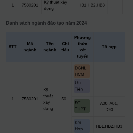
Kỹ thuật xây
1
7580201
HB1,HB2,HB3
dựng
Danh sách ngành đào tạo
năm 2024
Phương
Mã
Tên
Chỉ
thức
STT
Tổ hợp
ngành
ngành
tiêu
xét
tuyển
ĐGNL
HCM
Ưu
Tiên
Kỹ
thuật
1
7580201
50
xây
ĐT
A00; A01;
dựng
THPT
D90
Kết
HB1,HB2,HB3
Hợp