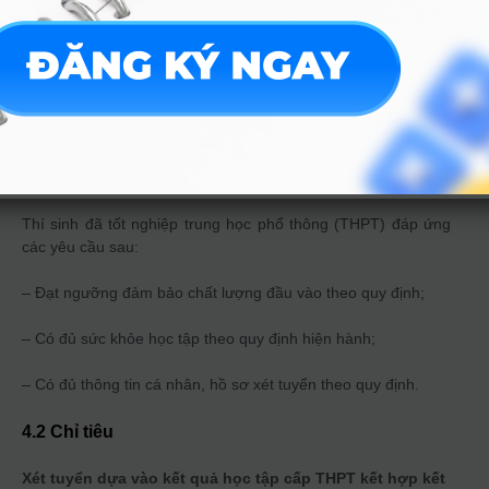
+ Thời gian phỏng vấn dự kiến: từ ngày 19/06/2024 đến ngày
23/06/2024.
+ Thời gian công bố kết quả dự kiến (trừ điều kiện tốt nghiệp
THPT): trước ngày 30/06/2024.
4.1 Đối tượng
Thí sinh đã tốt nghiệp trung học phổ thông (THPT) đáp ứng
các yêu cầu sau:
– Đạt ngưỡng đảm bảo chất lượng đầu vào theo quy định;
– Có đủ sức khỏe học tập theo quy định hiện hành;
– Có đủ thông tin cá nhân, hồ sơ xét tuyển theo quy định.
4.2 Chỉ tiêu
Xét tuyển dựa vào kết quả học tập cấp THPT kết hợp kết