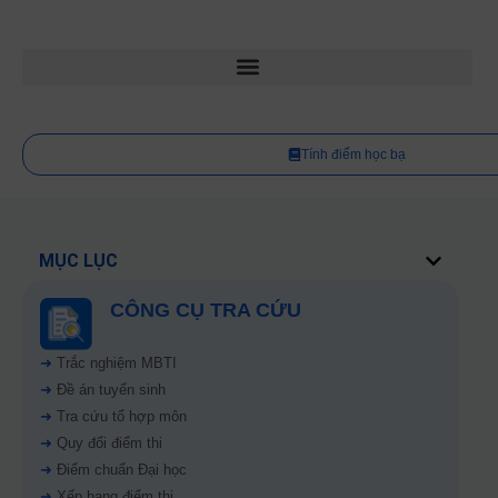
Tính điểm học bạ
MỤC LỤC
CÔNG CỤ TRA CỨU
➜
Trắc nghiệm MBTI
➜
Đề án tuyển sinh
➜
Tra cứu tổ hợp môn
➜
Quy đổi điểm thi
➜
Điểm chuẩn Đại học
➜
Xếp hạng điểm thi