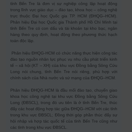
tỉnh Bến Tre là đơn vị sự nghiệp công lập hoạt động
trong lĩnh vực giáo dục – đào tạo, khoa học – công nghệ
trực thuộc Đại học Quốc gia TP. HCM (ĐHQG–HCM).
Phân hiệu Đại học Quốc gia Thành phố Hồ Chí Minh tại
tỉnh Bến Tre có con dấu và tài khoản tại kho bạc, ngân
hàng theo quy định, hoạt động theo phương thức hạch
toán độc lập.
Phân hiệu ĐHQG-HCM có chức năng thực hiện công tác
đào tạo nguồn nhân lực phục vụ nhu cầu phát triển kinh
tế – xã hội (KT – XH) của khu vực Đồng bằng Sông Cửu
Long nói chung, tỉnh Bến Tre nói riêng, phù hợp với
chính sách của Nhà nước và sứ mạng của ĐHQG–HCM.
Phân hiệu ĐHQG-HCM là đầu mối đào tạo, chuyển giao
khoa học công nghệ tại khu vực Đồng bằng Sông Cửu
Long (ĐBSCL), trong đó ưu tiên là ở tỉnh Bến Tre, thúc
đẩy các hoạt động hợp tác giữa ĐHQG–HCM với các tỉnh
trong khu vực ĐBSCL; Đồng thời góp phần thúc đẩy sự
hội nhập và hợp tác quốc tế của tỉnh Bến Tre cũng như
các tỉnh trong khu vực ĐBSCL.