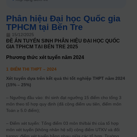
Phân hiệu Đại học Quốc gia
TPHCM tại Bến Tre
15/12/2025
ĐỀ ÁN TUYỂN SINH
PHÂN HIỆU ĐẠI HỌC QUỐC
GIA TPHCM TẠI BẾN TRE
2025
Phương thức xét tuyển năm
2024
1
ĐIỂM THI THPT
– 2024
Xét tuyển dựa trên kết quả thi tốt nghiệp THPT năm 2024
(15% – 25%)
– Ngưỡng đầu vào: thí sinh đạt ngưỡng 15 điểm cho tổng 3
môn theo tổ hợp quy định (đã cộng điểm ưu tiên, điểm môn
Toán ≥ 5.0 điểm);
– Điểm xét tuyển: Tổng điểm 03 môn thi/bài thi của tổ hợp
môn xét tuyển (không nhân hệ số) cộng điểm UTKV và đối
tượng; điểm xét tuyển bằng nhau giữa các tổ hợp. Trường