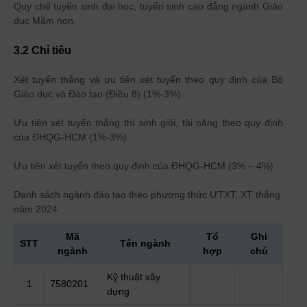
Quy chế tuyển sinh đại học, tuyển sinh cao đẳng ngành Giáo
dục Mầm non.
3.2 Chỉ tiêu
Xét tuyển thẳng và ưu tiên xét tuyển theo quy định của Bộ
Giáo dục và Đào tạo (Điều 8) (1%-3%)
Ưu tiên xét tuyển thẳng thí sinh giỏi, tài năng theo quy định
của ĐHQG-HCM (1%-3%)
Ưu tiên xét tuyển theo quy định của ĐHQG-HCM (3% – 4%)
Danh sách ngành đào tạo theo phương thức
ƯTXT, XT thẳng
năm 2024
Mã
Tổ
Ghi
STT
Tên ngành
ngành
hợp
chú
Kỹ thuật xây
1
7580201
dựng