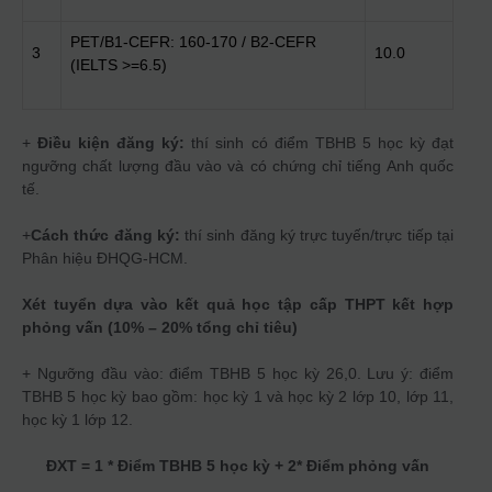
PET/B1-CEFR: 160-170 / B2-CEFR
3
10.0
(IELTS >=6.5)
+
Điều kiện đăng ký:
thí sinh có điểm TBHB 5 học kỳ đạt
ngưỡng chất lượng đầu vào và có chứng chỉ tiếng Anh quốc
tế.
+
Cách thức đăng ký:
thí sinh đăng ký trực tuyến/trực tiếp tại
Phân hiệu ĐHQG-HCM.
Xét tuyển dựa vào kết quả học tập cấp THPT kết hợp
phỏng vấn (10% – 20% tổng chỉ tiêu)
+ Ngưỡng đầu vào: điểm TBHB 5 học kỳ 26,0. Lưu ý: điểm
TBHB 5 học kỳ bao gồm: học kỳ 1 và học kỳ 2 lớp 10, lớp 11,
học kỳ 1 lớp 12.
ĐXT = 1 * Điểm TBHB 5 học kỳ + 2* Điểm phỏng vấn