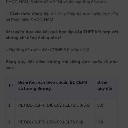
ĐHQG-HCM tổ chức năm 2024 và đạt ngưỡng đầu vào.
+
Cách thức đăng ký:
thí sinh đăng ký trực tuyến/trực tiếp
tại Phân hiệu ĐHQG-HCM.
Xét tuyển dựa vào kết quả học tập cấp THPT kết hợp với
chứng chỉ tiếng Anh quốc tế
+ Ngưỡng đầu vào: điểm TBHB 5 học kỳ ≥ 6,0
Bảng quy đổi điểm chứng chỉ tiếng Anh quốc tế như
sau:
Điểm Anh văn theo chuẩn B1-CEFR
Điểm
TT
và tương đương
quy đổi
1
PET/B1-CEFR: 140-152 (IELTS 5.0-5.5)
8.0
2
PET/B1-CEFR: 153-159 (IELTS 6.0)
9.0