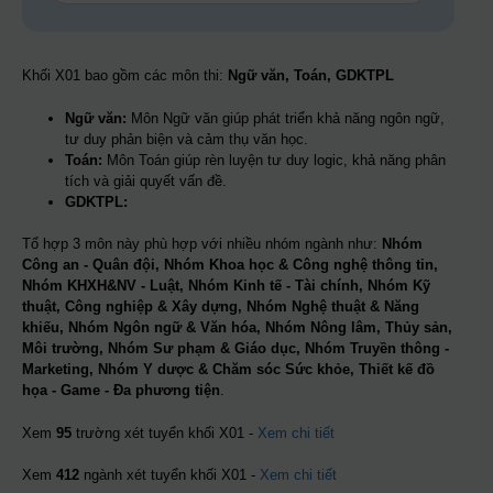
Khối X01 bao gồm các môn thi:
Ngữ văn, Toán, GDKTPL
Ngữ văn:
Môn Ngữ văn giúp phát triển khả năng ngôn ngữ,
tư duy phản biện và cảm thụ văn học.
Toán:
Môn Toán giúp rèn luyện tư duy logic, khả năng phân
tích và giải quyết vấn đề.
GDKTPL:
Tổ hợp 3 môn này phù hợp với nhiều nhóm ngành như:
Nhóm
Công an - Quân đội, Nhóm Khoa học & Công nghệ thông tin,
Nhóm KHXH&NV - Luật, Nhóm Kinh tế - Tài chính, Nhóm Kỹ
thuật, Công nghiệp & Xây dựng, Nhóm Nghệ thuật & Năng
khiếu, Nhóm Ngôn ngữ & Văn hóa, Nhóm Nông lâm, Thủy sản,
Môi trường, Nhóm Sư phạm & Giáo dục, Nhóm Truyền thông -
Marketing, Nhóm Y dược & Chăm sóc Sức khỏe, Thiết kế đồ
họa - Game - Đa phương tiện
.
Xem
95
trường xét tuyển khối X01 -
Xem chi tiết
Xem
412
ngành xét tuyển khối X01 -
Xem chi tiết