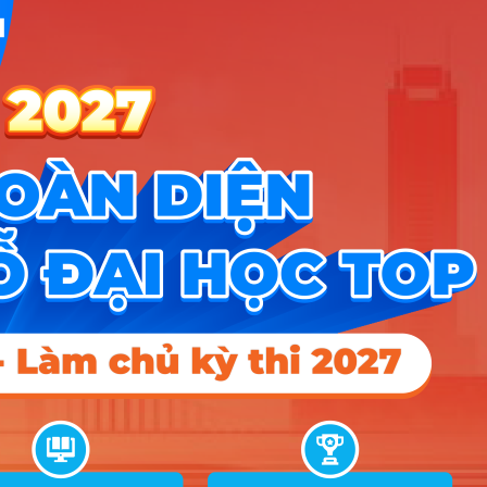
6
Xem chi
Trường Đại học Quản lý và công nghệ TPHCM
ngành
tiết
6
Xem chi
Trường Đại Học Kinh Tế - ĐHQG Hà Nội
ngành
tiết
6
Xem chi
Trường Đại Học Mở TPHCM
ngành
tiết
6
Xem chi
Trường Đại Học Đà Lạt
ngành
tiết
6
Xem chi
Trường Đại Học Khoa Học Tự Nhiên Hà Nội
ngành
tiết
6
Xem chi
Trường Đại Học Đông Đô
ngành
tiết
5
Xem chi
Trường Đại Học Nguyễn Tất Thành
ngành
tiết
5
Xem chi
Phân Hiệu Đại Học Đà Nẵng tại Kon Tum
ngành
tiết