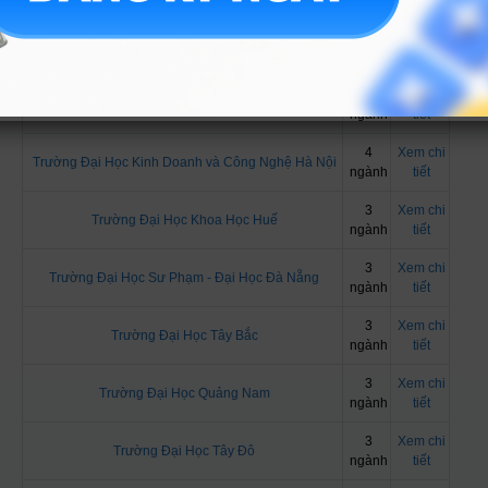
4
Xem chi
Trường Đại học Thủ Đô Hà Nội
ngành
tiết
4
Xem chi
Trường Đại Học Phạm Văn Đồng
ngành
tiết
4
Xem chi
Trường Đại Học Kinh Doanh và Công Nghệ Hà Nội
ngành
tiết
3
Xem chi
Trường Đại Học Khoa Học Huế
ngành
tiết
3
Xem chi
Trường Đại Học Sư Phạm - Đại Học Đà Nẵng
ngành
tiết
3
Xem chi
Trường Đại Học Tây Bắc
ngành
tiết
3
Xem chi
Trường Đại Học Quảng Nam
ngành
tiết
3
Xem chi
Trường Đại Học Tây Đô
ngành
tiết