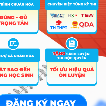
5
Xem chi
Phân hiệu Đại Học Lâm nghiệp tại Đồng Nai
ngành
tiết
5
Xem chi
Trường Đại học Tài Chính Kế Toán
ngành
tiết
5
Xem chi
Trường Đại học Kiên Giang
ngành
tiết
5
Xem chi
Trường Đại Học Quảng Bình
ngành
tiết
5
Xem chi
Trường Đại Học Hùng Vương
ngành
tiết
4
Xem chi
Trường Đại học Tân Tạo
ngành
tiết
4
Xem chi
Trường Đại Học Bạc Liêu
ngành
tiết
4
Xem chi
Trường Đại Học Sư Phạm TPHCM
ngành
tiết
4
Xem chi
Trường Đại Học Sư Phạm Kỹ Thuật Vinh
ngành
tiết