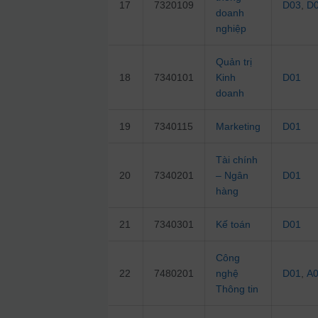
17
7320109
D03
,
D
doanh
nghiệp
Quản trị
18
7340101
Kinh
D01
doanh
19
7340115
Marketing
D01
Tài chính
20
7340201
– Ngân
D01
hàng
21
7340301
Kế toán
D01
Công
22
7480201
nghệ
D01
,
A
Thông tin