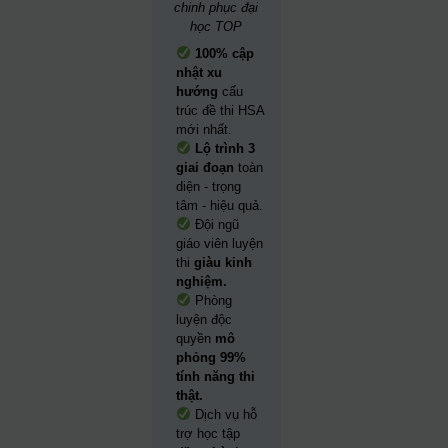
chinh phục đại
học TOP
100% cập
nhật xu
hướng
cấu
trúc đề thi HSA
mới nhất.
Lộ trình 3
giai đoạn
toàn
diện - trọng
tâm - hiệu quả.
Đội ngũ
giáo viên luyện
thi
giàu kinh
nghiệm.
Phòng
luyện độc
quyền
mô
phỏng 99%
tính năng thi
thật.
Dịch vụ hỗ
trợ học tập