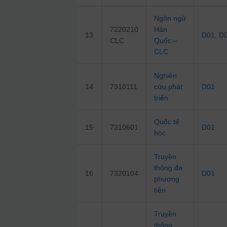
Ngôn ngữ
7220210
Hàn
13
D01
,
D
CLC
Quốc –
CLC
Nghiên
14
7310111
cứu phát
D01
triển
Quốc tế
15
7310601
D01
học
Truyền
thông đa
16
7320104
D01
phương
tiện
Truyền
thông