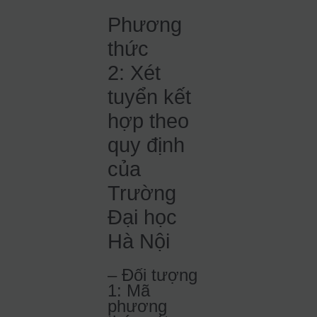
Phương
thức
2: Xét
tuyển kết
hợp theo
quy định
của
Trường
Đại học
Hà Nội
– Đối tượng
1: Mã
phương