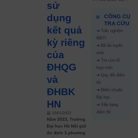
sử
kiến công bố 9.8,
nguyện vọng tăng vọt
dụng
CÔNG CỤ
67%
TRA CỨU
kết quả
➜
Trắc nghiệm
MBTI
kỳ riêng
➜
Đề án tuyển
của
sinh
➜
Tra cứu tổ
ĐHQG
hợp môn
➜
Quy đổi điểm
và
thi
ĐHBK
➜
Điểm chuẩn
Đại học
HN
➜
Xếp hạng
điểm thi
10/01/2023
Năm 2023, Trường
Đại học Hà Nội giữ
ổn định 3 phương