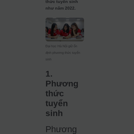
thức tuyển sinh
như năm 2022.
Đại học Hà Nội giữ ổn
định phương thức tuyển
sinh
1.
Phương
thức
tuyển
sinh
Phương