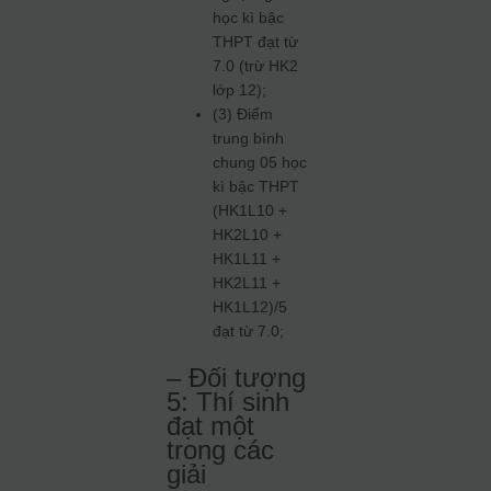
học kì bậc
THPT đạt từ
7.0 (trừ HK2
lớp 12);
(3) Điểm
trung bình
chung 05 học
kì bậc THPT
(HK1L10 +
HK2L10 +
HK1L11 +
HK2L11 +
HK1L12)/5
đạt từ 7.0;
– Đối tượng
5: Thí sinh
đạt một
trong các
giải