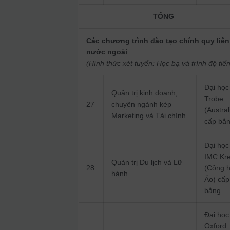
TỔNG
Các chương trình đào tạo chính quy liên
nước ngoài
(Hình thức xét tuyển: Học bạ và trình độ tiế
Đại học
Quản trị kinh doanh,
Trobe
27
chuyên ngành kép
(Austral
Marketing và Tài chính
cấp bằ
Đại học
IMC Kr
Quản trị Du lịch và Lữ
28
(Cộng 
hành
Áo) cấp
bằng
Đại học
Oxford