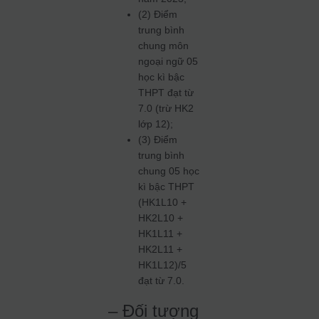
(2) Điểm
trung bình
chung môn
ngoại ngữ 05
học kì bậc
THPT đạt từ
7.0 (trừ HK2
lớp 12);
(3) Điểm
trung bình
chung 05 học
kì bậc THPT
(HK1L10 +
HK2L10 +
HK1L11 +
HK2L11 +
HK1L12)/5
đạt từ 7.0.
– Đối tượng