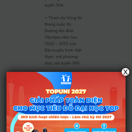
tuyển 504.
+ Tham dự Vòng thi
tháng cuộc thi
Đường lên đỉnh
Olympia năm học
2022 – 2023 của
Đài truyền hình Việt
Nam: mã phương
thức xét tuyển 505.
X
Và đáp ứng các
điều kiện sau:
(1) Tốt
nghiệp THPT
năm 2023;
(2) Điểm
trung bình
chung môn