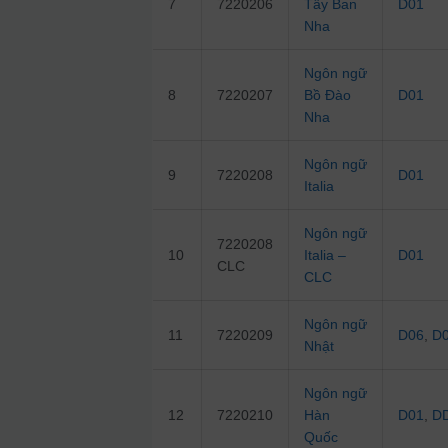
7
7220206
Tây Ban
D01
Nha
Ngôn ngữ
8
7220207
Bồ Đào
D01
Nha
Ngôn ngữ
9
7220208
D01
Italia
Ngôn ngữ
7220208
10
Italia –
D01
CLC
CLC
Ngôn ngữ
11
7220209
D06
,
D
Nhật
Ngôn ngữ
12
7220210
Hàn
D01
,
D
Quốc