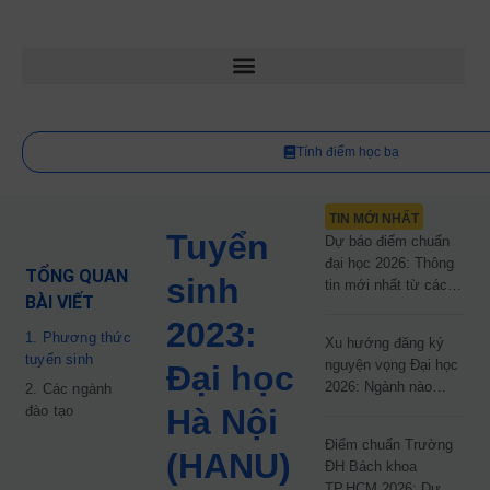
Tính điểm học bạ
TIN MỚI NHẤT
Tuyển
Dự báo điểm chuẩn
đại học 2026: Thông
TỔNG QUAN
sinh
tin mới nhất từ các
BÀI VIẾT
trường đại học công
2023:
lập
1. Phương thức
Xu hướng đăng ký
tuyển sinh
nguyện vọng Đại học
Đại học
2026: Ngành nào
2. Các ngành
đang dẫn đầu cuộc
đào tạo
Hà Nội
đua?
Điểm chuẩn Trường
(HANU)
ĐH Bách khoa
TP.HCM 2026: Dự