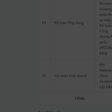
Brooke
(Vương
quốc A
và Hiệp
29
Kế toán Ứng dụng
Kế toán
Công
chứng 
quốc
(ACCA)
bằng
ĐH
Waikat
30
Cử nhân Kinh doanh
(New
Zealan
cấp bằ
TỔNG