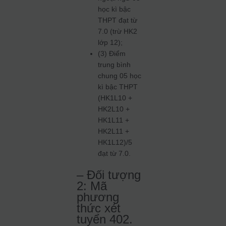
học kì bậc
THPT đạt từ
7.0 (trừ HK2
lớp 12);
(3) Điểm
trung bình
chung 05 học
kì bậc THPT
(HK1L10 +
HK2L10 +
HK1L11 +
HK2L11 +
HK1L12)/5
đạt từ 7.0.
– Đối tượng
2: Mã
phương
thức xét
tuyển 402.