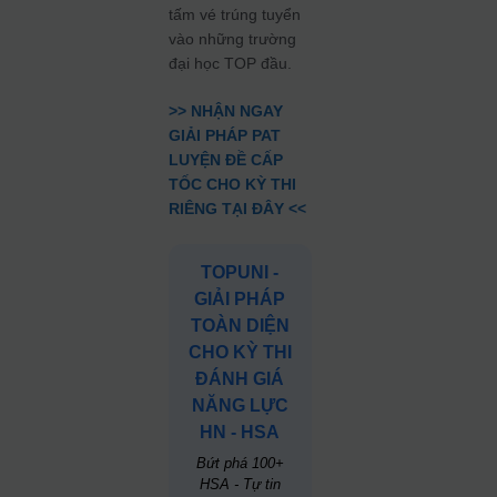
tấm vé trúng tuyển
vào những trường
đại học TOP đầu.
>> NHẬN NGAY
GIẢI PHÁP PAT
LUYỆN ĐỀ CẤP
TỐC CHO KỲ THI
RIÊNG TẠI ĐÂY <<
TOPUNI -
GIẢI PHÁP
TOÀN DIỆN
CHO KỲ THI
ĐÁNH GIÁ
NĂNG LỰC
HN - HSA
Bứt phá 100+
HSA - Tự tin