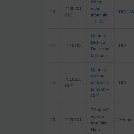
Công
7480201
nghệ
23
D01
,
A
CLC
thông tin
– CLC
Quản trị
Dịch vụ
24
7810103
D01
Du lịch và
Lữ hành
Quản trị
dịch vụ
7810103
25
du lịch và
D01
CLC
lữ hành –
CLC
Tiếng Việt
và Văn
26
7220101
Xét học
hoá Việt
Nam