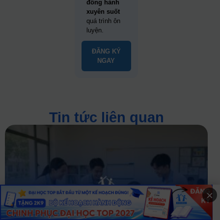
đồng hành
xuyên suốt
quá trình ôn
luyện.
ĐĂNG KÝ
NGAY
Tin tức liên quan
×