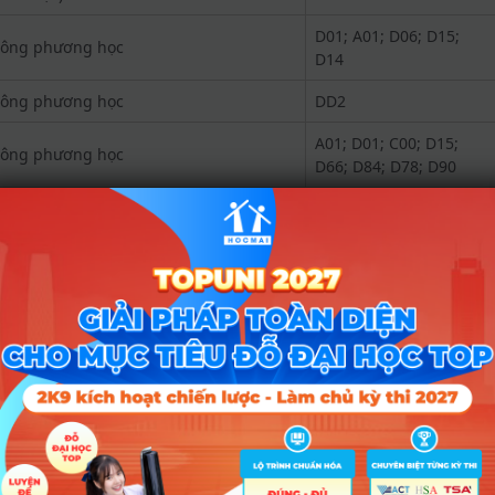
D01; A01; D06; D15;
ông phương học
D14
ông phương học
DD2
A01; D01; C00; D15;
ông phương học
D66; D84; D78; D90
C00; C01; C02; D01;
ông phương học
D14; D15; D66
ông phương học
C00; C19; D01; D14; X70
C00; D01; D14; D15;
ông phương học
D63; D65
ông phương học
C00; C14; C19; C20
A00; A01; C00; C01;
ông phương học
C03; C14; D01
ông phương học
K01