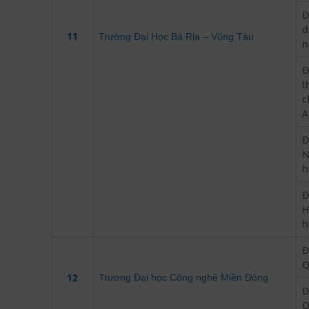
Đ
d
11
Trường Đại Học Bà Rịa – Vũng Tàu
n
Đ
t
c
A
Đ
N
h
Đ
H
h
Đ
Q
12
Trường Đại học Công nghệ Miền Đông
Đ
Q