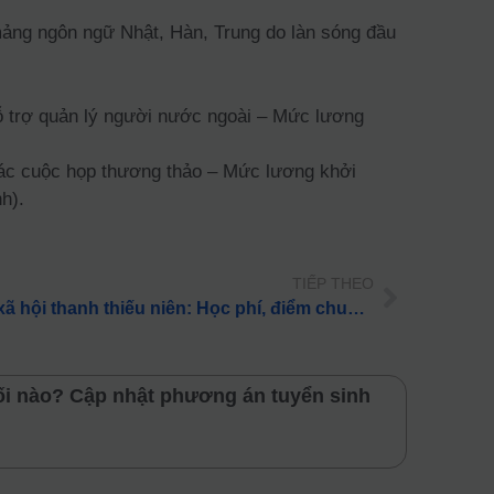
mảng ngôn ngữ Nhật, Hàn, Trung do làn sóng đầu
hỗ trợ quản lý người nước ngoài – Mức lương
 các cuộc họp thương thảo – Mức lương khởi
h).
TIẾP THEO
Tất tần tật về ngành Công tác xã hội thanh thiếu niên: Học phí, điểm chuẩn & việc làm 2026
ối nào? Cập nhật phương án tuyển sinh