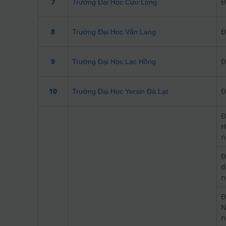
7
Đ
Trường Đại Học Cửu Long
8
Đ
Trường Đại Học Văn Lang
9
Đ
Trường Đại Học Lạc Hồng
10
Đ
Trường Đại Học Yersin Đà Lạt
Đ
H
n
Đ
d
n
Đ
N
n