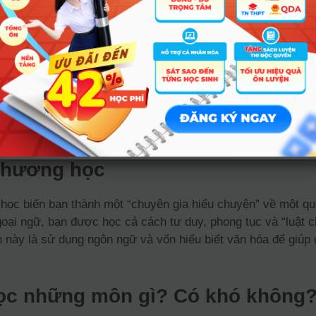
D01; C03; C04; X02; X01;
ông phương học (Hàn Quốc học, Nhật
D15; X79; X78; C00; X71;
ản học)
X70; X75; X74; Y07
ông phương học (Hàn Quốc học, Nhật
B03; D14; D13; C12;
ản học)
C13; X67; X66
hương thức tốt nghiệp THPT
phương học
học biến bạn thành một “chuyên gia hiểu chuyện” về một q
ại ngữ, bạn được học cả cách tư duy, phong tục và “luật ch
h này là sử dụng ngôn ngữ và vốn hiểu biết văn hóa để giúp 
c những môn gì? Có khó không