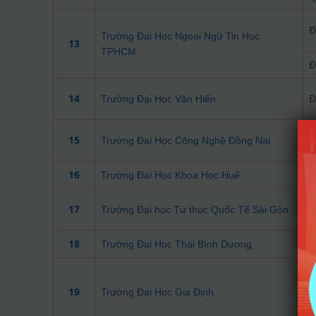
Đ
Trường Đại Học Ngoại Ngữ Tin Học
13
TPHCM
Đ
14
Đ
Trường Đại Học Văn Hiến
15
Đ
Trường Đại Học Công Nghệ Đồng Nai
16
Đ
Trường Đại Học Khoa Học Huế
17
Đ
Trường Đại học Tư thục Quốc Tế Sài Gòn
18
Đ
Trường Đại Học Thái Bình Dương
Đ
19
Trường Đại Học Gia Định
Đ