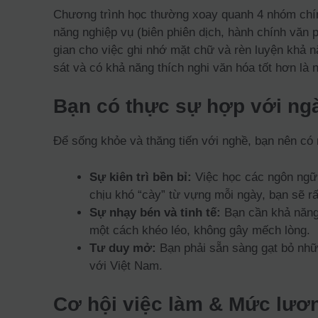
Chương trình học thường xoay quanh 4 nhóm chính:
năng nghiệp vụ (biên phiên dịch, hành chính văn 
gian cho việc ghi nhớ mặt chữ và rèn luyện khả 
sát và có khả năng thích nghi văn hóa tốt hơn là 
Bạn có thực sự hợp với n
Để sống khỏe và thăng tiến với nghề, bạn nên có 
Sự kiên trì bền bỉ:
Việc học các ngôn ngữ t
chịu khó “cày” từ vựng mỗi ngày, bạn sẽ r
Sự nhạy bén và tinh tế:
Bạn cần khả năng 
một cách khéo léo, không gây mếch lòng.
Tư duy mở:
Bạn phải sẵn sàng gạt bỏ nhữn
với Việt Nam.
Cơ hội việc làm & Mức lươ