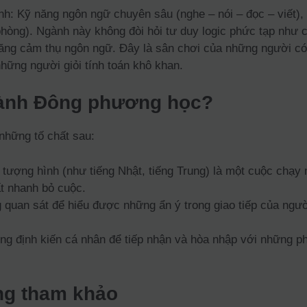
 Kỹ năng ngôn ngữ chuyên sâu (nghe – nói – đọc – viết), V
phòng). Ngành này không đòi hỏi tư duy logic phức tạp như c
năng cảm thụ ngôn ngữ. Đây là sân chơi của những người có 
những người giỏi tính toán khô khan.
gành Đông phương học?
những tố chất sau:
ượng hình (như tiếng Nhật, tiếng Trung) là một cuộc chạy m
ất nhanh bỏ cuộc.
quan sát để hiểu được những ẩn ý trong giao tiếp của người
g định kiến cá nhân để tiếp nhận và hòa nhập với những pho
ng tham khảo