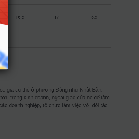
16.5
17
16.5
uốc gia cụ thể ở phương Đông như Nhật Bản,
ơi” trong kinh doanh, ngoại giao của họ để làm
các doanh nghiệp, tổ chức làm việc với đối tác
?