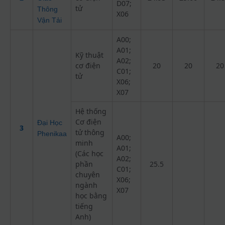
D07;
tử
Thông
X06
Vận Tải
A00;
A01;
Kỹ thuật
A02;
cơ điện
20
20
20
C01;
tử
X06;
X07
Hệ thống
Cơ điện
Đại Học
3
tử thông
Phenikaa
A00;
minh
A01;
(Các học
A02;
phần
25.5
C01;
chuyên
X06;
ngành
X07
học bằng
tiếng
Anh)