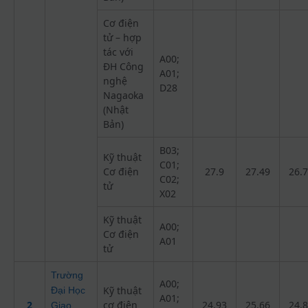
Cơ điện
tử – hợp
tác với
A00;
ĐH Công
A01;
nghệ
D28
Nagaoka
(Nhật
Bản)
B03;
Kỹ thuật
C01;
Cơ điện
27.9
27.49
26.
C02;
tử
X02
Kỹ thuật
A00;
Cơ điện
A01
tử
Trường
A00;
Kỹ thuật
Đại Học
A01;
2
cơ điện
24.93
25.66
24.
Giao