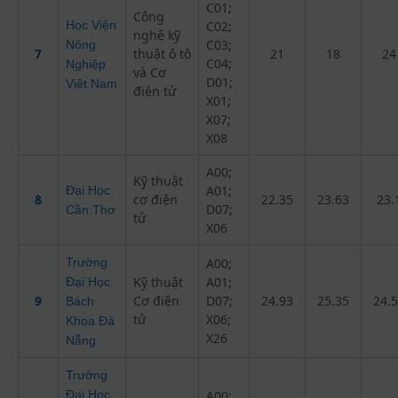
C01;
Công
Học Viện
C02;
nghệ kỹ
C03;
Nông
7
thuật ô tô
21
18
24
C04;
Nghiệp
và Cơ
D01;
Việt Nam
điện tử
X01;
X07;
X08
A00;
Kỹ thuật
A01;
Đại Học
8
cơ điện
22.35
23.63
23.
D07;
Cần Thơ
tử
X06
Trường
A00;
Kỹ thuật
A01;
Đại Học
9
Cơ điện
D07;
24.93
25.35
24.
Bách
tử
X06;
Khoa Đà
X26
Nẵng
Trường
Đại Học
A00;