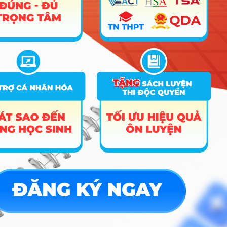
C02;
D10;
D84;
X01;
Cơ điện
X02;
tử
X03;
X05;
X06;
X11;
X15;
X16;
X17;
X18;
X19;
X21;
X22
A00;
Trường
Kỹ thuật
A01;
Đại Học
cơ điện
C02;
17
15
Quốc Tế
tử (mở
D01;
Hồng
mới)
X06;