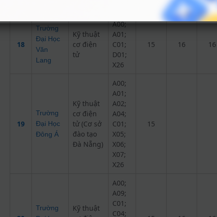
Bàng
X26
A00;
Trường
Kỹ thuật
A01;
Đại Học
18
cơ điện
C01;
15
16
16
Văn
tử
D01;
Lang
X26
A00;
A01;
Kỹ thuật
A02;
Trường
cơ điện
A04;
19
tử (Cơ sở
C01;
15
Đại Học
đào tạo
X05;
Đông Á
Đà Nẵng)
X06;
X07;
X26
A00;
A09;
C01;
Kỹ thuật
Trường
C04;