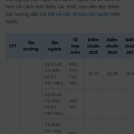
hơn về cách tính điểm các khối, bạn nên đọc thêm
bài hướng dẫn
chi tiết về các tổ hợp xét tuyển
hiện
hành.
Tổ
Điểm
Điểm
Điể
Tên
Tên
STT
hợp
chuẩn
chuẩn
chu
trường
ngành
môn
2025
2024
202
Kỹ thuật
B03;
Cơ điện
C01;
26.74
26.38
25.
tử (CT
C02;
tiên tiến)
X02
Kỹ thuật
Cơ điện
A00;
tử (CT
A01
tiên tiến)
Cơ điện
tử – hợp
B03;