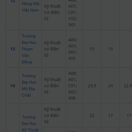
12
Hàng Hải
Kỹ thuật
A01;
Việt Nam
Cơ điện
C01;
tử
C02;
D01
Trường
A00;
Kỹ thuật
Đại Học
A01;
13
cơ điện
15
15
Phạm
D01;
tử
Văn
X05
Đồng
A00;
Trường
Kỹ thuật
A01;
Đại Học
14
cơ điện
C01;
23.5
24
22.
Mỏ Địa
tử
D01;
Chất
X06
Kỹ thuật
cơ điện
22
17
17
Trường
tử
Đại Học
Kỹ Thuật