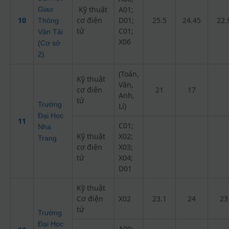
Kỹ thuật
A01;
Giao
10
cơ điện
D01;
25.5
24.45
22.
Thông
tử
C01;
Vận Tải
X06
(Cơ sở
2)
(Toán,
Kỹ thuật
Văn,
cơ điện
21
17
Anh,
tử
Trường
Lí)
Đại Học
11
C01;
Nha
Kỹ thuật
X02;
Trang
cơ điện
X03;
tử
X04;
D01
Kỹ thuật
Cơ điện
X02
23.1
24
23
tử
Trường
Đại Học
A00;