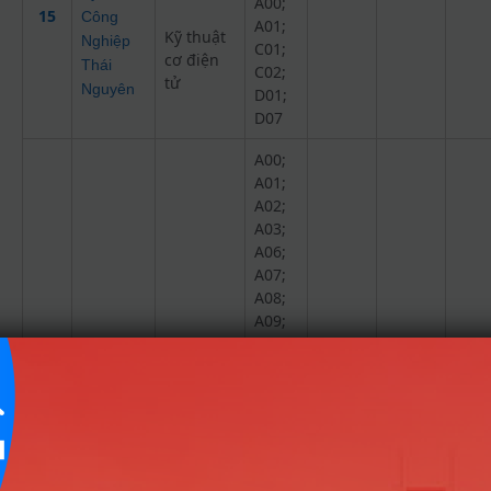
A00;
15
Công
A01;
Kỹ thuật
Nghiệp
C01;
cơ điện
Thái
C02;
tử
Nguyên
D01;
D07
A00;
A01;
A02;
A03;
A06;
A07;
A08;
A09;
B00;
B01;
B04;
B08;
C03;
Cơ điện
C04;
19.75
20.1
16
tử
C14;