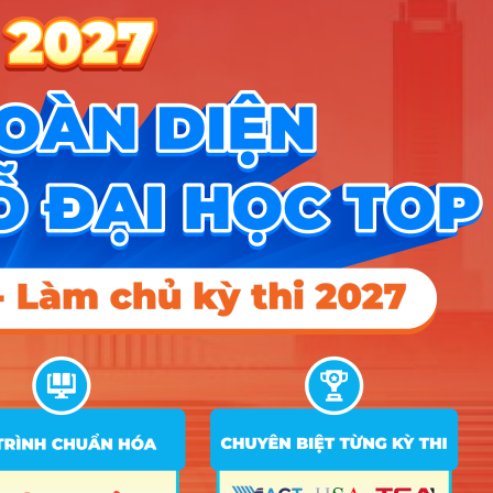
D01;
D07;
D09;
X04;
X07;
X08;
Trường
X09;
Đại học
X10;
Công
X12;
Nghệ
X13;
Thông
X14;
16
Tin và
X20;
X23
Truyền
Thông
A04;
Thái
A05;
Nguyên
A10;
A11;
B02;
B03;
C01;