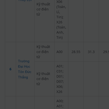
X06
Kỹ thuật
(Toán,
cơ điện
Lí,
tử
Tin);
X26
(Toán,
Anh,
Tin)
Kỹ thuật
cơ điện
A00
28.55
31.3
29.
tử
Trường
A01;
Đại Học
6
C01;
Tôn Đức
Kỹ thuật
D01;
Thắng
cơ điện
D07;
tử
X06;
X26
A00;
A01;