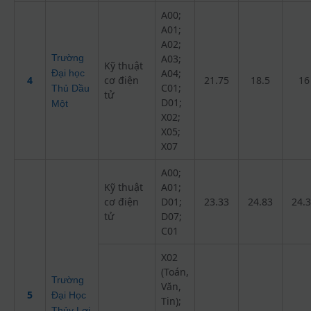
A00;
A01;
A02;
Trường
A03;
Kỹ thuật
A04;
Đại học
4
cơ điện
21.75
18.5
16
C01;
Thủ Dầu
tử
D01;
Một
X02;
X05;
X07
A00;
Kỹ thuật
A01;
cơ điện
D01;
23.33
24.83
24.
tử
D07;
C01
X02
(Toán,
Trường
Văn,
5
Đại Học
Tin);
Thủy Lợi