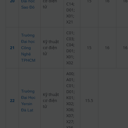
20
cơ điện
15
16
16
Đại học
C14;
tử
Sao Đỏ
D01;
X01;
X21
C01;
Trường
C03;
Kỹ thuật
Đại học
C04;
21
cơ điện
15
16
16
Công
D01;
tử
Nghệ
X01;
TPHCM
X02
A00;
A01;
C01;
Trường
D01;
Kỹ thuật
K01;
Đại Học
22
cơ điện
15.5
X02;
Yersin
tử
X06;
Đà Lạt
X07;
X27;
X56