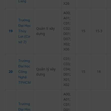
Lang
X26
A00;
A01;
Trường
C01;
Đại Học
Quản lí xây
C02;
19
15
15.3
Thủy
dựng
D01;
Lợi (Cơ
D07;
sở 2)
X02;
X06
C01;
Trường
C03;
Đại học
Quản lý xây
C04;
20
15
16
Công
dựng
D01;
Nghệ
X01;
TPHCM
X02
A00;
A01;
Trường
C01;
Đại Học
D01;