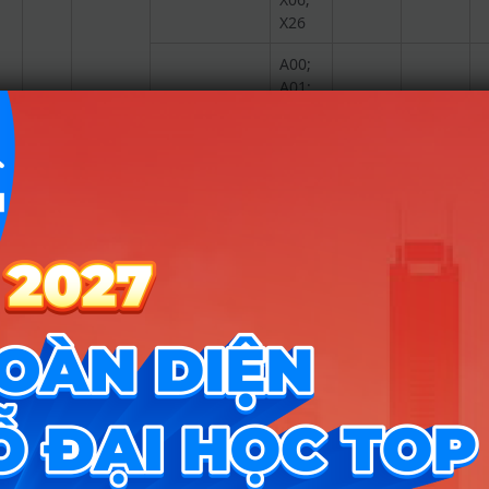
X26
A00;
A01;
Quản lý xây
C01;
dựng/ Kiểm
D01;
24.35
22.9
toán đầu tư
D07;
xây dựng (*)
X05;
X06;
X26
A00;
A01;
D07;
Trường
Quản lý xây
X06;
dựng
X07;
Đại Học
13
15
16
(Môn Toán hệ
X10;
Mở
số 2)
X11;
TPHCM
X26;
X27;
X56