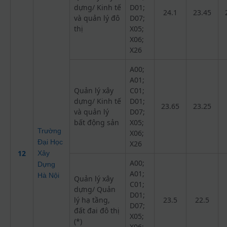
dựng/ Kinh tế
D01;
24.1
23.45
và quản lý đô
D07;
thị
X05;
X06;
X26
A00;
A01;
Quản lý xây
C01;
dựng/ Kinh tế
D01;
23.65
23.25
và quản lý
D07;
bất động sản
X05;
Trường
X06;
Đại Học
X26
12
Xây
A00;
Dựng
A01;
Hà Nội
Quản lý xây
C01;
dựng/ Quản
D01;
lý hạ tầng,
23.5
22.5
D07;
đất đai đô thị
X05;
(*)
X06;