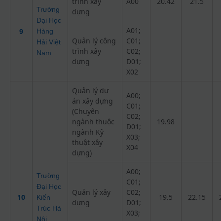
trình xây
A00
20.42
21.5
Trường
dựng
Đại Học
A01;
9
Hàng
Quản lý công
C01;
Hải Việt
trình xây
C02;
Nam
dựng
D01;
X02
Quản lý dự
A00;
án xây dựng
C01;
(Chuyên
C02;
ngành thuộc
19.98
D01;
ngành Kỹ
X03;
thuật xây
X04
dựng)
A00;
Trường
C01;
Đại Học
Quản lý xây
C02;
10
19.5
22.15
Kiến
dựng
D01;
Trúc Hà
X03;
Nội