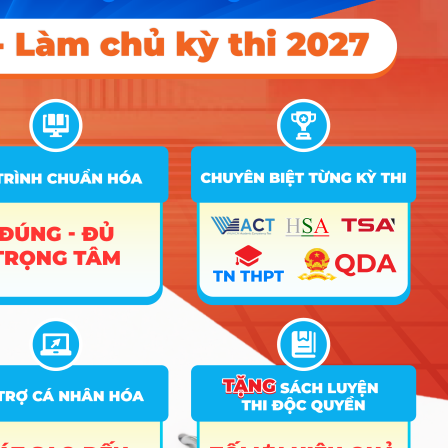
A00;
A01;
Trường
C01;
Đại học
C02;
Công
Quản lý xây
D01;
14
20
16
nghệ
dựng
D07;
Giao
X02;
thông
X03;
vận tải
X26;
X27
A00;
A01;
Trường
A10;
Quản lý xây
B04;
Đại Học
15
21
19.5
dựng
C01;
Mỏ Địa
C02;
Chất
C04;
D01
A00;