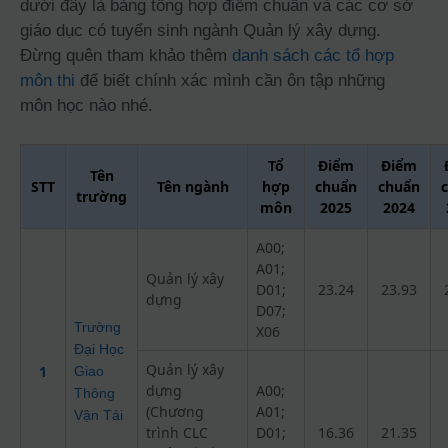
dưới đây là bảng tổng hợp điểm chuẩn và các cơ sở
giáo dục có tuyển sinh ngành Quản lý xây dựng.
Đừng quên tham khảo thêm
danh sách các tổ hợp
môn thi
để biết chính xác mình cần ôn tập những
môn học nào nhé.
Tổ
Điểm
Điểm
Tên
STT
Tên ngành
hợp
chuẩn
chuẩn
trường
môn
2025
2024
A00;
A01;
Quản lý xây
D01;
23.24
23.93
dựng
D07;
Trường
X06
Đại Học
Quản lý xây
1
Giao
dựng
A00;
Thông
(Chương
A01;
Vận Tải
trình CLC
D01;
16.36
21.35