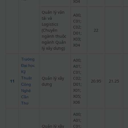
X04
Quản lý vận
A00;
tải và
C01;
Logistics
C02;
(Chuyên
22
D01;
ngành thuộc
X03;
ngành Quản
X04
lý xây dựng)
Trường
A00;
Đại học
A01;
Kỹ
C01;
Quản lý xây
C02;
Thuật
11
20.95
21.25
dựng
D01;
Công
X01;
Nghệ
X05;
Cần
X06
Thơ
A00;
A01;
Quản lý xây
C01;