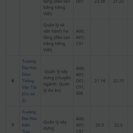
tầng (đào tạo
D01
23.38
21.22
bằng tiếng
Việt)
Quản lý và
vận hành hạ
A00;
tầng (đào tạo
A01;
bằng tiếng
C01
Việt)
Trường
Đại Học
A00;
Quản lý xây
A01;
Giao
dựng (chuyên
6
D01;
21.14
22.15
Thông
ngành: Quản
C01;
Vận Tải
lý dự án)
X06
(Cơ sở
2)
Trường
A00;
Đại Học
Quản lý xây
7
A01;
20.5
22.5
Kiến
dựng
C01
Trúc