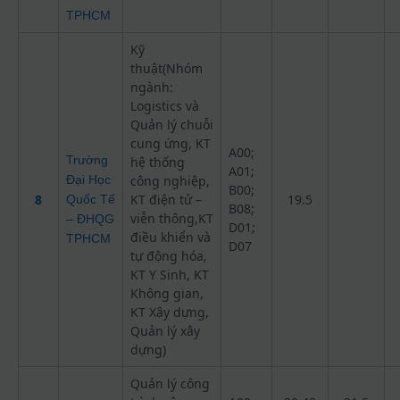
TPHCM
Kỹ
thuật(Nhóm
ngành:
Logistics và
Quản lý chuỗi
cung ứng, KT
A00;
Trường
hệ thống
A01;
Đại Học
công nghiệp,
B00;
8
KT điện tử –
19.5
Quốc Tế
B08;
viễn thông,KT
– ĐHQG
D01;
điều khiển và
TPHCM
D07
tự động hóa,
KT Y Sinh, KT
Không gian,
KT Xây dựng,
Quản lý xây
dựng)
Quản lý công