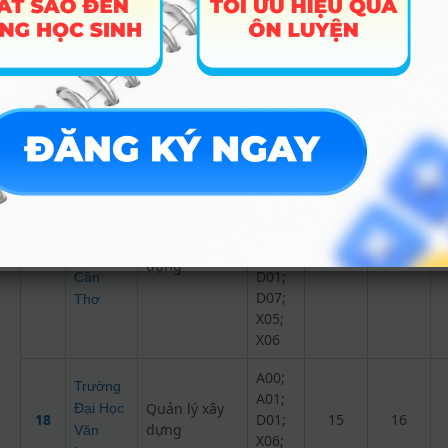
A01;
Trường
B00;
Đại Học
Quản lý xây
D01;
16
16
19.5
Kiến
dựng
X06;
Trúc Đà
X07;
Nẵng
X26;
X27
A00;
A01;
Trường
A02;
Đại học
A03;
Quản lý xây
17
C03;
15
Nam
dựng
D01;
Cần
D07;
Thơ
X05;
X06
A00;
Trường
A01;
Quản lý xây
Đại Học
18
D01;
15
16
dựng
Văn
X06;