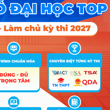
trong giao tiếp và khả năng truyền cảm hứng cho
người khác.
Bạn có thực sự hợp với
ngành Huấn luyện thể thao?
Để sống khỏe và thăng tiến với nghề, bạn nên có
những tố chất sau:
Kỷ luật và kiên nhẫn:
Bạn không thể huấn
luyện người khác nếu bản thân không có một
lối sống lành mạnh và sự kiên trì khi đối mặt
với những học trò có tiến độ chậm hoặc cá
tính mạnh.
Khả năng quan sát chi tiết:
Một huấn luyện
viên giỏi phải phát hiện ra lỗi sai dù là nhỏ
nhất trong tư thế của học trò để vừa tối ưu
thành tích, vừa ngăn ngừa chấn thương nguy