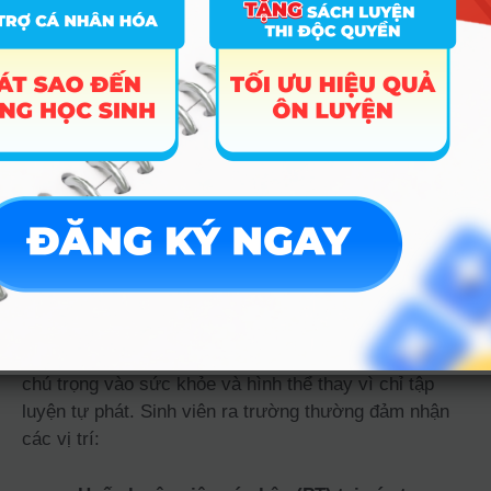
hiểm.
Kỹ năng truyền đạt và tâm lý:
Bạn cần biết
cách dùng ngôn ngữ để giải thích các kỹ
thuật phức tạp một cách đơn giản nhất và
biết lúc nào cần “nâng” hoặc “nén” tinh thần
của học viên.
Cơ hội việc làm & Mức
lương tham khảo
Thị trường lao động ngành Huấn luyện thể thao hiện
nay đang trong giai đoạn bùng nổ nhu cầu nhân lực
chất lượng cao, đặc biệt khi người dân ngày càng
chú trọng vào sức khỏe và hình thể thay vì chỉ tập
luyện tự phát. Sinh viên ra trường thường đảm nhận
các vị trí: