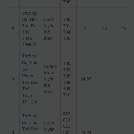
T06
Trường
Đại Học
Huấn
T00;
Thể Dục
luyện
T01;
2
21
24
23
Thể
thể
T04;
Thao
thao
T06
TPHCM
Trường
Đại Học
T00;
Ngành
Sư
T02;
Huấn
T05;
Phạm
3
luyện
24.65
T08;
Thể Dục
thể
T09;
Thể
thao
T10
Thao
TPHCM
B03;
Trường
C01;
Đại Học
Huấn
C03;
luyện
Thể Dục
4
C04;
23.93