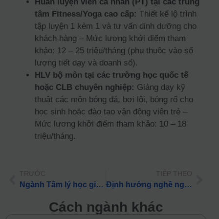
Huấn luyện viên cá nhân (PT) tại các trung
tâm Fitness/Yoga cao cấp:
Thiết kế lộ trình
tập luyện 1 kèm 1 và tư vấn dinh dưỡng cho
khách hàng – Mức lương khởi điểm tham
khảo: 12 – 25 triệu/tháng (phụ thuộc vào số
lượng tiết dạy và doanh số).
HLV bộ môn tại các trường học quốc tế
hoặc CLB chuyên nghiệp:
Giảng dạy kỹ
thuật các môn bóng đá, bơi lội, bóng rổ cho
học sinh hoặc đào tạo vận động viên trẻ –
Mức lương khởi điểm tham khảo: 10 – 18
triệu/tháng.
TRƯỚC
TIẾP THEO
Ngành Tâm lý học giáo dục thi khối nào? Cập nhật phương án tuyển sinh 2026
Định hướng nghề nghiệp: Ngành Quản lý thể dục thể thao – Mức lương và lộ trình học
Cách ngành khác