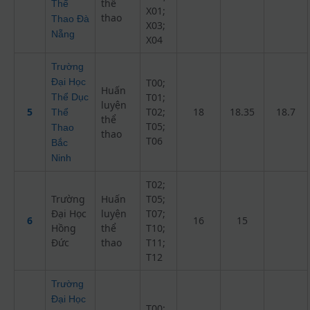
thể
Thể
X01;
thao
Thao Đà
X03;
Nẵng
X04
Trường
Đại Học
T00;
Huấn
T01;
Thể Dục
luyện
5
T02;
18
18.35
18.7
Thể
thể
T05;
Thao
thao
T06
Bắc
Ninh
T02;
Trường
Huấn
T05;
Đại Học
luyện
T07;
6
16
15
Hồng
thể
T10;
Đức
thao
T11;
T12
Trường
Đại Học
T00;