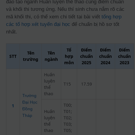
đào tạo ngành Huấn luyện thể thao cùng điểm chuẩn
và khối thi tương ứng. Nếu thí sinh chưa nắm rõ các
mã khối thi, có thể xem chi tiết tại bài viết
tổng hợp
các tổ hợp xét tuyển đại học
để chuẩn bị hồ sơ tốt
nhất.
Tổ
Điểm
Điểm
Điểm
Tên
Tên
STT
hợp
chuẩn
chuẩn
chuẩn
trường
ngành
môn
2025
2024
2023
Huấn
luyện
T15
17.59
thể
thao
Trường
Đại Học
T00;
1
Đồng
Huấn
T01;
Tháp
luyện
T02;
thể
T03;
thao
T05;