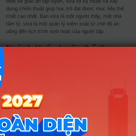
thiết kế giáo án tập luyện, sửa lỗi kỹ thuật và xây
dựng chiến thuật giúp học trò đạt được mục tiêu thể
chất cao nhất. Bạn vừa là một người thầy, một nhà
tâm lý, vừa là một quản lý kiểm soát từ chế độ ăn
uống đến lịch trình sinh hoạt của người tập.
Ngành Huấn luyện thể thao
học những môn gì? Có khó
không?
Sinh viên sẽ tập trung vào 4 nhóm kiến thức cốt lõi:
Giải phẫu và sinh lý người (hiểu cơ thể vận hành ra
sao), Phương pháp huấn luyện chuyên sâu các bộ
môn, Dinh dưỡng thể thao và Tâm lý học vận động.
Ngành này không đòi hỏi bạn phải giỏi các môn tư
duy logic nặng nề như Toán hay Lý, nhưng lại cực
kỳ đề cao khả năng quan sát thực tế, sự nhạy bén