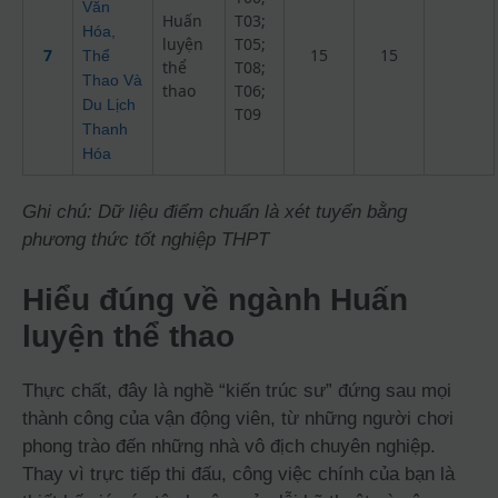
Văn
Huấn
T03;
Hóa,
luyện
T05;
7
15
15
Thể
thể
T08;
Thao Và
thao
T06;
Du Lịch
T09
Thanh
Hóa
Ghi chú: Dữ liệu điểm chuẩn là xét tuyển bằng
phương thức tốt nghiệp THPT
Hiểu đúng về ngành Huấn
luyện thể thao
Thực chất, đây là nghề “kiến trúc sư” đứng sau mọi
thành công của vận động viên, từ những người chơi
phong trào đến những nhà vô địch chuyên nghiệp.
Thay vì trực tiếp thi đấu, công việc chính của bạn là