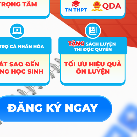
5
Xem
Trường Đại học Ngoại thương (Cơ sở II)
ngành
chi tiết
5
Xem
Trường Đại học Quản lý và Công nghệ Hải Phòng
ngành
chi tiết
5
Xem
Trường Đại Học Sư Phạm TPHCM
ngành
chi tiết
5
Xem
Trường Đại học Thành Đô
ngành
chi tiết
4
Xem
Học Viện Ngân Hàng (Phân Viện Bắc Ninh)
ngành
chi tiết
4
Xem
Trường Đại học Công Nghệ TPHCM
ngành
chi tiết
4
Xem
Trường Đại Học Công Nghiệp Hà Nội
ngành
chi tiết
4
Xem
Trường Đại Học Hòa Bình
ngành
chi tiết
4
Xem
Trường Đại Học Sư Phạm Hà Nội 2