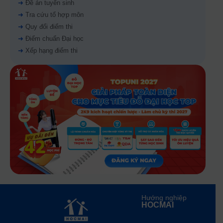
➜
Đề án tuyển sinh
➜
Tra cứu tổ hợp môn
➜
Quy đổi điểm thi
➜
Điểm chuẩn Đại học
➜
Xếp hạng điểm thi
Hướng nghiệp
HOCMAI