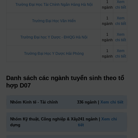
1
Xem
Trường Đại Học Tài Chính Ngân Hàng Hà Nội
ngành
chi tiết
1
Xem
Trường Đại Học Văn Hiến
ngành
chi tiết
1
Xem
Trường Đại học Y Dược - ĐHQG Hà Nội
ngành
chi tiết
1
Xem
Trường Đại Học Y Dược Hải Phòng
ngành
chi tiết
Danh sách các ngành tuyển sinh theo tổ
hợp D07
Nhóm Kinh tế - Tài chính
336 ngành |
Xem chi tiết
Nhóm Kỹ thuật, Công nghiệp & Xây
241 ngành |
Xem chi
dựng
tiết