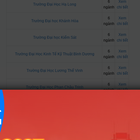
6
Xem
Trường Đại Học Hạ Long
ngành
chi tiết
6
Xem
Trường Đại học Khánh Hòa
ngành
chi tiết
6
Xem
Trường Đại học Kiểm Sát
ngành
chi tiết
6
Xem
Trường Đại Học Kinh Tế Kỹ Thuật Bình Dương
ngành
chi tiết
6
Xem
Trường Đại Học Lương Thế Vinh
ngành
chi tiết
6
Xem
Trường Đại Học Phan Châu Trinh
ngành
chi tiết
6
Xem
Trường Đại Học Quốc Tế - ĐHQG TPHCM
ngành
chi tiết
6
Xem
Trường Đại Học Tây Đô
ngành
chi tiết
6
Xem
Trường Đại Học Thành Đông
ngành
chi tiết