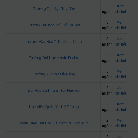
3
Xem
Trường Đại Học Tây Bắc
ngành
chi tiết
3
Xem
Trường Đại học Thủ Đô Hà Nội
ngành
chi tiết
3
Xem
Trường Đại Học Y Tế Công Cộng
ngành
chi tiết
3
Xem
Trường Đại Học Yersin Đà Lạt
ngành
chi tiết
3
Xem
Trường Y Dược Đà Nẵng
ngành
chi tiết
2
Xem
Đại Học Sư Phạm Thái Nguyên
ngành
chi tiết
2
Xem
Học Viện Quân Y - Hệ Dân sự
ngành
chi tiết
2
Xem
Phân Hiệu Đại Học Đà Nẵng tại Kon Tum
ngành
chi tiết
2
Xem