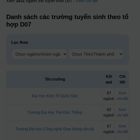
Xem
1031
ngành xét tuyển khối D07 -
Xem chi tiết
Danh sách các trường tuyển sinh theo tổ
hợp D07
Lọc theo
Kết
Chi
Tên trường
quả
tiết
87
Xem
Đại Học Kinh Tế Quốc Dân
ngành
chi tiết
82
Xem
Trường Đại Học Tôn Đức Thắng
ngành
chi tiết
67
Xem
Trường Đại học Công nghệ Giao thông vận tải
ngành
chi tiết