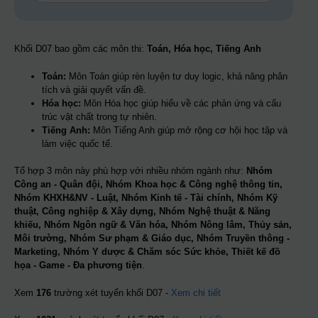
Khối D07 bao gồm các môn thi:
Toán, Hóa học, Tiếng Anh
Toán:
Môn Toán giúp rèn luyện tư duy logic, khả năng phân
tích và giải quyết vấn đề.
Hóa học:
Môn Hóa học giúp hiểu về các phản ứng và cấu
trúc vật chất trong tự nhiên.
Tiếng Anh:
Môn Tiếng Anh giúp mở rộng cơ hội học tập và
làm việc quốc tế.
Tổ hợp 3 môn này phù hợp với nhiều nhóm ngành như:
Nhóm
Công an - Quân đội, Nhóm Khoa học & Công nghệ thông tin,
Nhóm KHXH&NV - Luật, Nhóm Kinh tế - Tài chính, Nhóm Kỹ
thuật, Công nghiệp & Xây dựng, Nhóm Nghệ thuật & Năng
khiếu, Nhóm Ngôn ngữ & Văn hóa, Nhóm Nông lâm, Thủy sản,
Môi trường, Nhóm Sư phạm & Giáo dục, Nhóm Truyền thông -
Marketing, Nhóm Y dược & Chăm sóc Sức khỏe, Thiết kế đồ
họa - Game - Đa phương tiện
.
Xem
176
trường xét tuyển khối D07 -
Xem chi tiết