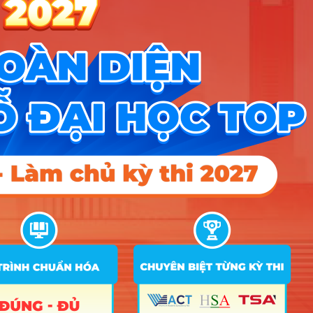
6
Xem
Trường Quản Trị và Kinh Doanh - ĐHQG Hà Nội
ngành
chi tiết
5
Xem
Học Viện Ngân Hàng (Phân Viện Phú Yên)
ngành
chi tiết
5
Xem
Học Viện Nông Nghiệp Việt Nam
ngành
chi tiết
5
Xem
Khoa Quốc Tế - Đại Học Thái Nguyên
ngành
chi tiết
5
Xem
Trường Đại Học Công nghệ Kỹ thuật TP HCM
ngành
chi tiết
5
Xem
Trường Đại Học Hải Phòng
ngành
chi tiết
5
Xem
Trường Đại học Hùng Vương TPHCM
ngành
chi tiết
5
Xem
Trường Đại Học Kỹ Thuật Y Tế Hải Dương
ngành
chi tiết