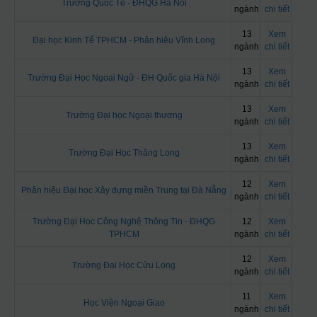
Trường Quốc Tế - ĐHQG Hà Nội
ngành
chi tiết
13
Xem
Đại học Kinh Tế TPHCM - Phân hiệu Vĩnh Long
ngành
chi tiết
13
Xem
Trường Đại Học Ngoại Ngữ - ĐH Quốc gia Hà Nội
ngành
chi tiết
13
Xem
Trường Đại học Ngoại thương
ngành
chi tiết
13
Xem
Trường Đại Học Thăng Long
ngành
chi tiết
12
Xem
Phân hiệu Đại học Xây dựng miền Trung tại Đà Nẵng
ngành
chi tiết
Trường Đại Học Công Nghệ Thông Tin - ĐHQG
12
Xem
TPHCM
ngành
chi tiết
12
Xem
Trường Đại Học Cửu Long
ngành
chi tiết
11
Xem
Học Viện Ngoại Giao
ngành
chi tiết