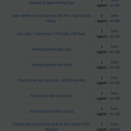
2
Xem
Trường Sĩ Quan Phòng Hóa
ngành
chi tiết
Viện nghiên cứu và đào tạo Việt Anh - Đại học Đà
2
Xem
Nẵng
ngành
chi tiết
1
Xem
Học Viện Y Dược Học Cổ Truyền Việt Nam
ngành
chi tiết
1
Xem
Trường Đại Học Bạc Liêu
ngành
chi tiết
1
Xem
Trường Đại Học Gia Định
ngành
chi tiết
1
Xem
Trường Đại Học Giáo Dục - ĐHQG Hà Nội
ngành
chi tiết
1
Xem
Trường Đại Học Hồng Đức
ngành
chi tiết
1
Xem
Trường Đại học Kiên Giang
ngành
chi tiết
Trường Đại học Kinh tế Quản trị kinh doanh Thái
1
Xem
Nguyên
ngành
chi tiết