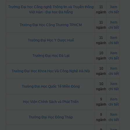
Trường Đại học Công nghệ Thông tin và Truyền thông
11
Xem
Việt Hàn - Đại học Đà Nẵng
ngành
chi tiết
11
Xem
Trường Đại Học Công Thương TPHCM
ngành
chi tiết
11
Xem
Trường Đại Học Y Dược Huế
ngành
chi tiết
10
Xem
Trường Đại Học Đà Lạt
ngành
chi tiết
10
Xem
Trường Đại Học Khoa Học Và Công Nghệ Hà Nội
ngành
chi tiết
10
Xem
Trường Đại Học Quốc Tế Miền Đông
ngành
chi tiết
9
Xem
Học Viện Chính Sách và Phát Triển
ngành
chi tiết
9
Xem
Trường Đại Học Đồng Tháp
ngành
chi tiết