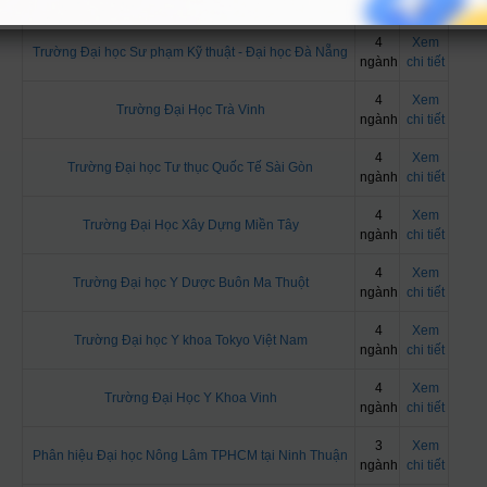
ngành
chi tiết
4
Xem
Trường Đại học Sư phạm Kỹ thuật - Đại học Đà Nẵng
ngành
chi tiết
4
Xem
Trường Đại Học Trà Vinh
ngành
chi tiết
4
Xem
Trường Đại học Tư thục Quốc Tế Sài Gòn
ngành
chi tiết
4
Xem
Trường Đại Học Xây Dựng Miền Tây
ngành
chi tiết
4
Xem
Trường Đại học Y Dược Buôn Ma Thuột
ngành
chi tiết
4
Xem
Trường Đại học Y khoa Tokyo Việt Nam
ngành
chi tiết
4
Xem
Trường Đại Học Y Khoa Vinh
ngành
chi tiết
3
Xem
Phân hiệu Đại học Nông Lâm TPHCM tại Ninh Thuận
ngành
chi tiết