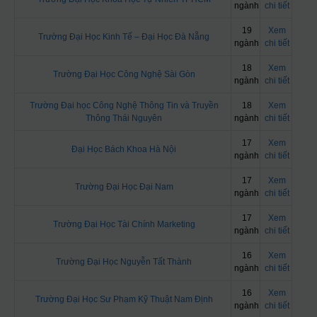
ngành
chi tiết
19
Xem
Trường Đại Học Kinh Tế – Đại Học Đà Nẵng
ngành
chi tiết
18
Xem
Trường Đại Học Công Nghệ Sài Gòn
ngành
chi tiết
Trường Đại học Công Nghệ Thông Tin và Truyền
18
Xem
Thông Thái Nguyên
ngành
chi tiết
17
Xem
Đại Học Bách Khoa Hà Nội
ngành
chi tiết
17
Xem
Trường Đại Học Đại Nam
ngành
chi tiết
17
Xem
Trường Đại Học Tài Chính Marketing
ngành
chi tiết
16
Xem
Trường Đại Học Nguyễn Tất Thành
ngành
chi tiết
16
Xem
Trường Đại Học Sư Phạm Kỹ Thuật Nam Định
ngành
chi tiết