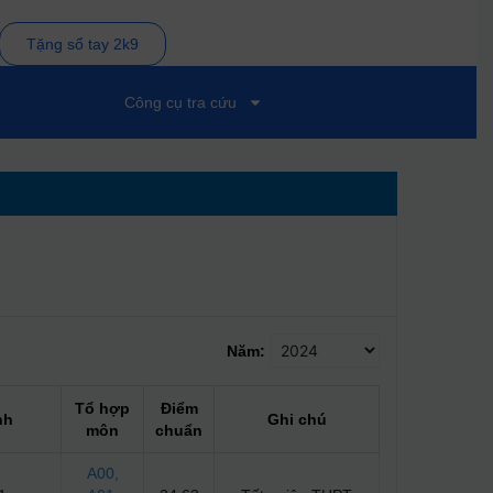
Tặng sổ tay 2k9
Công cụ tra cứu
Năm:
Tổ hợp
Điểm
nh
Ghi chú
môn
chuẩn
A00
,