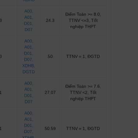
A00
,
Điểm Toán >= 8.0,
A01
,
3
24.3
TTNV <=3, Tốt
D01
,
nghiệp THPT
D07
A00
,
A01
,
D01
,
3
50
TTNV = 1, ĐGTD
D07
,
XDHB
,
DGTD
A00
,
Điểm Toán >= 7.6,
A01
,
1
27.07
TTNV <2, Tốt
D01
,
nghiệp THPT
D07
A00
,
A01
,
D01
,
1
50.59
TTNV = 1, ĐGTD
D07
,
XDHB
,