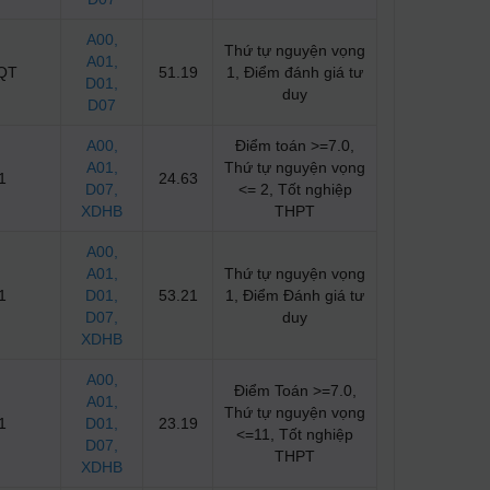
A00
,
Thứ tự nguyện vọng
A01
,
QT
51.19
1, Điểm đánh giá tư
D01
,
duy
D07
A00
,
Điểm toán >=7.0,
A01
,
Thứ tự nguyện vọng
1
24.63
D07
,
<= 2, Tốt nghiệp
XDHB
THPT
A00
,
A01
,
Thứ tự nguyện vọng
1
D01
,
53.21
1, Điểm Đánh giá tư
D07
,
duy
XDHB
A00
,
Điểm Toán >=7.0,
A01
,
Thứ tự nguyện vọng
1
D01
,
23.19
<=11, Tốt nghiệp
D07
,
THPT
XDHB