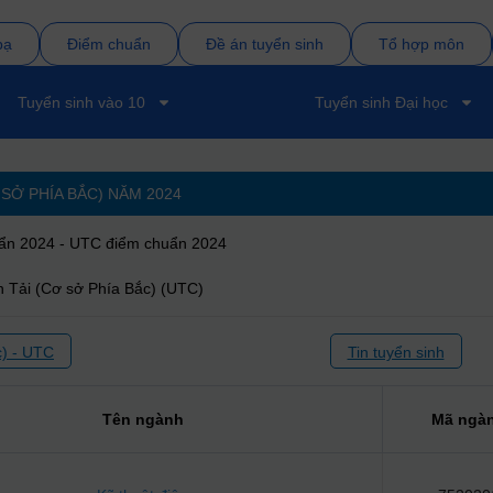
bạ
Điểm chuẩn
Đề án tuyển sinh
Tổ hợp môn
Tuyển sinh vào 10
Tuyển sinh Đại học
 SỞ PHÍA BẮC) NĂM
2024
uẩn 2024 - UTC điểm chuẩn 2024
 Tải (Cơ sở Phía Bắc) (UTC)
c) - UTC
Tin tuyển sinh
Tên ngành
Mã ngà