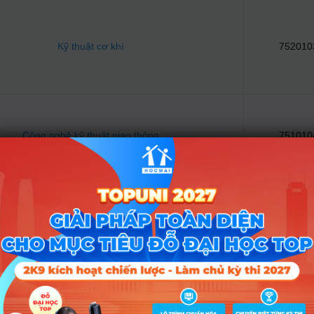
Kỹ thuật cơ khí
752010
Công nghệ kỹ thuật giao thông
751010
Kế toán
734030
Kỹ thuật môi trường
752032