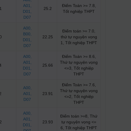
A01
,
Điểm Toán >= 7.8,
1
25.2
D01
,
Tốt nghiệp THPT
D07
A00
,
Điểm toán >= 7.0,
B00
,
0
22.25
thứ tự nguyện vọng
D01
,
1, Tốt nghiệp THPT
D07
A00
,
Điểm Toán >= 8.6,
A01
,
Thứ tự nguyện vọng
4
25.66
D01
,
<=3, Tốt nghiệp
D07
THPT
Điểm Toán >= 7.6,
A00
,
Thứ tự nguyện vọng
2
A01
,
23.91
<=2, Tốt nghiệp
D07
THPT
A00
,
Điểm toán >=8, Thứ
A01
,
2
23.93
tự nguyện vọng <=
D01
,
6, Tốt nghiệp THPT
D07