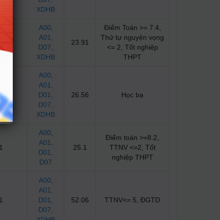
XDHB
A00
,
Điểm Toán >= 7.4,
A01
,
Thứ tự nguyện vọng
2
23.91
D07
,
<= 2, Tốt nghiệp
XDHB
THPT
A00
,
A01
,
2
D01
,
26.56
Học bạ
D07
,
XDHB
A00
,
Điểm toán >=8.2,
A01
,
1
25.1
TTNV <=2, Tốt
D01
,
nghiệp THPT
D07
A00
,
A01
,
1
D01
,
52.06
TTNV<= 5, ĐGTD
D07
,
XDHB