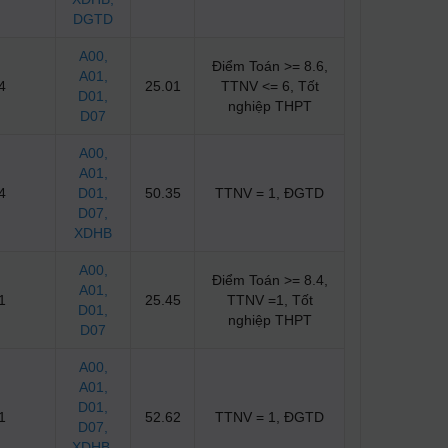
DGTD
A00
,
Điểm Toán >= 8.6,
A01
,
4
25.01
TTNV <= 6, Tốt
D01
,
nghiệp THPT
D07
A00
,
A01
,
4
D01
,
50.35
TTNV = 1, ĐGTD
D07
,
XDHB
A00
,
Điểm Toán >= 8.4,
A01
,
1
25.45
TTNV =1, Tốt
D01
,
nghiệp THPT
D07
A00
,
A01
,
D01
,
1
52.62
TTNV = 1, ĐGTD
D07
,
XDHB
,