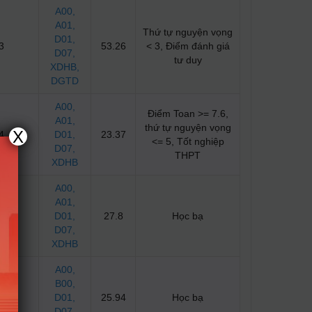
A00
,
A01
,
Thứ tự nguyện vọng
D01
,
3
53.26
< 3, Điểm đánh giá
D07
,
tư duy
XDHB
,
DGTD
A00
,
Điểm Toan >= 7.6,
A01
,
thứ tự nguyện vọng
X
4
D01
,
23.37
<= 5, Tốt nghiệp
D07
,
THPT
XDHB
A00
,
A01
,
1
D01
,
27.8
Học bạ
D07
,
XDHB
A00
,
B00
,
0
D01
,
25.94
Học bạ
D07
,