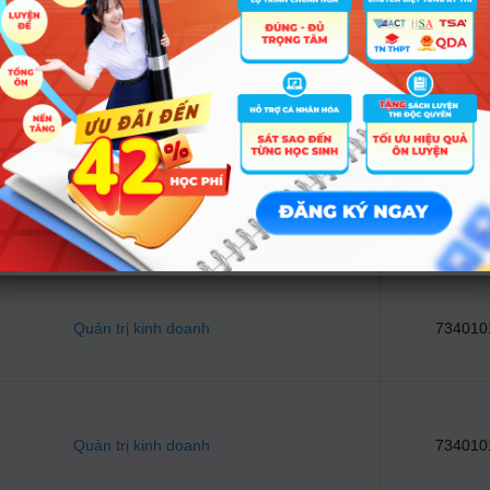
Toán ứng dụng
746011
Quản lý xây dựng
758030
Quản trị kinh doanh
734010
Quản trị kinh doanh
734010