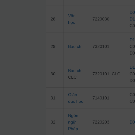
D0
Văn
28
7229030
D1
học
C0
D1
29
Báo chí
7320101
C0
D0
D1
Báo chí
30
7320101_CLC
C0
CLC
D0
Giáo
C0
31
7140101
dục học
C0
Ngôn
32
ngữ
7220203
D0
Pháp