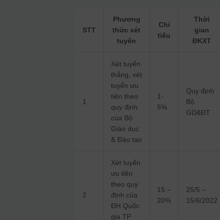
Phương
Thời
Chỉ
STT
thức xét
gian
tiêu
tuyển
ĐKXT
Xét tuyển
thẳng, xét
tuyển ưu
Quy định
tiên theo
1-
1
Bộ
quy định
5%
GD&ĐT
của Bộ
Giáo dục
& Đào tạo
Xét tuyển
ưu tiên
theo quy
15 –
25/5 –
2
định của
20%
15/6/2022
ĐH Quốc
gia TP