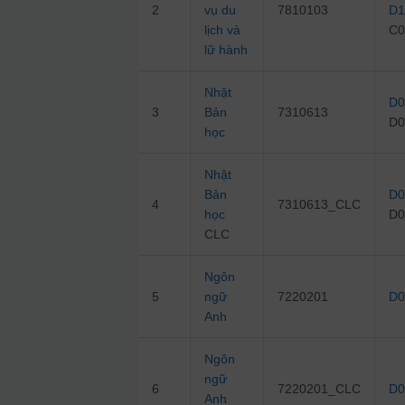
2
vụ du
7810103
D1
lịch và
C0
lữ hành
Nhật
D0
3
Bản
7310613
D0
học
Nhật
Bản
D0
4
7310613_CLC
học
D0
CLC
Ngôn
5
ngữ
7220201
D0
Anh
Ngôn
ngữ
6
7220201_CLC
D0
Anh