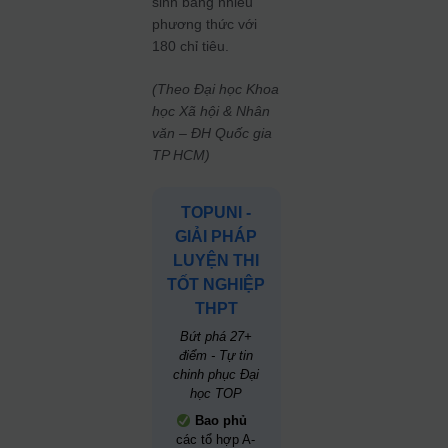
sinh bằng nhiều
phương thức với
180 chỉ tiêu.
(Theo Đại học Khoa
học Xã hội & Nhân
văn – ĐH Quốc gia
TP HCM)
TOPUNI -
GIẢI PHÁP
LUYỆN THI
TỐT NGHIỆP
THPT
Bứt phá 27+
điểm - Tự tin
chinh phục Đại
học TOP
Bao phủ
các tổ hợp A-