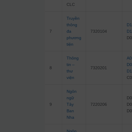
CLC
Truyền
thông
D1
7
đa
7320104
D1
phương
D0
tiện
Thông
A0
tin –
D0
8
7320201
thư
D1
viện
C0
Ngôn
ngữ
D0
9
Tây
7220206
D0
Ban
D0
Nha
Ngôn