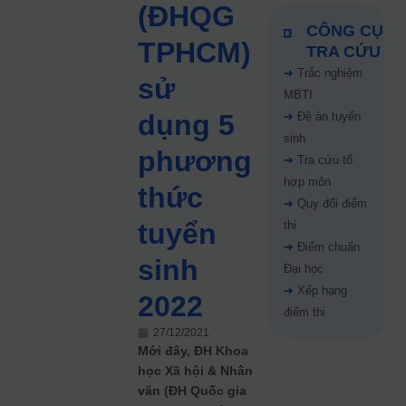
(ĐHQG
CÔNG CỤ
TPHCM)
TRA CỨU
➜
Trắc nghiệm
sử
MBTI
dụng 5
➜
Đề án tuyển
sinh
phương
➜
Tra cứu tổ
hợp môn
thức
➜
Quy đổi điểm
tuyển
thi
➜
Điểm chuẩn
sinh
Đại học
➜
Xếp hạng
2022
điểm thi
27/12/2021
Mới đây, ĐH Khoa
học Xã hội & Nhân
văn (ĐH Quốc gia