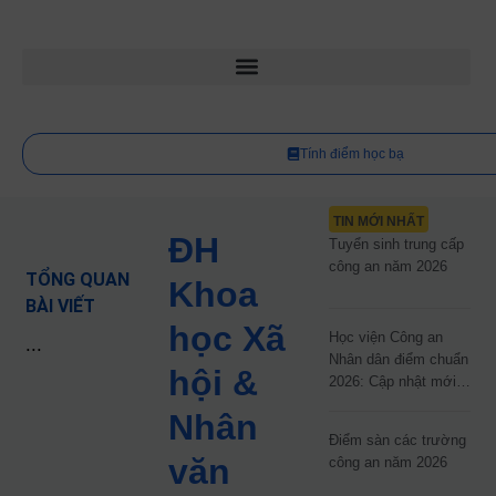
Tính điểm học bạ
TIN MỚI NHẤT
ĐH
Tuyển sinh trung cấp
công an năm 2026
TỔNG QUAN
Khoa
BÀI VIẾT
học Xã
Học viện Công an
...
Nhân dân điểm chuẩn
hội &
2026: Cập nhật mới
nhất
Nhân
Điểm sàn các trường
văn
công an năm 2026