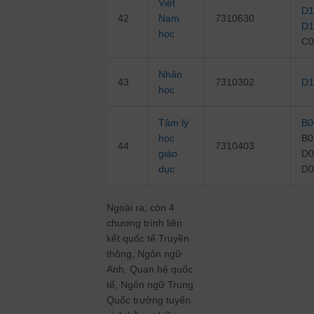
Việt
D1
42
Nam
7310630
D1
học
C0
Nhân
43
7310302
D1
học
Tâm lý
B0
học
B0
44
7310403
giáo
D0
dục
D0
Ngoài ra, còn 4
chương trình liên
kết quốc tế Truyền
thông, Ngôn ngữ
Anh, Quan hệ quốc
tế, Ngôn ngữ Trung
Quốc trường tuyển