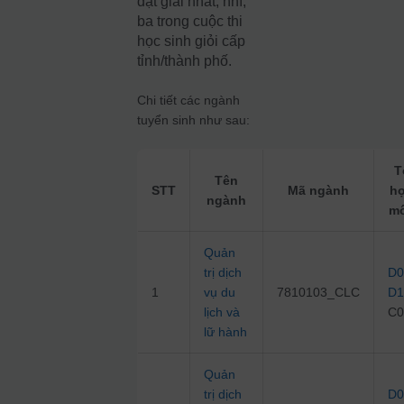
đạt giải nhất, nhì,
ba trong cuộc thi
học sinh giỏi cấp
tỉnh/thành phố.
Chi tiết các ngành
tuyển sinh như sau:
T
Tên
STT
Mã ngành
h
ngành
m
Quản
trị dịch
D0
1
vụ du
7810103_CLC
D1
lịch và
C0
lữ hành
Quản
trị dịch
D0