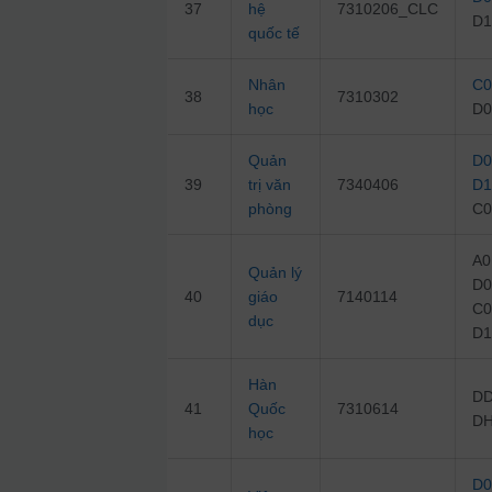
37
hệ
7310206_CLC
D1
quốc tế
Nhân
C0
38
7310302
học
D0
Quản
D0
39
trị văn
7340406
D1
phòng
C0
A0
Quản lý
D0
40
giáo
7140114
C0
dục
D1
Hàn
DD
41
Quốc
7310614
D
học
D0