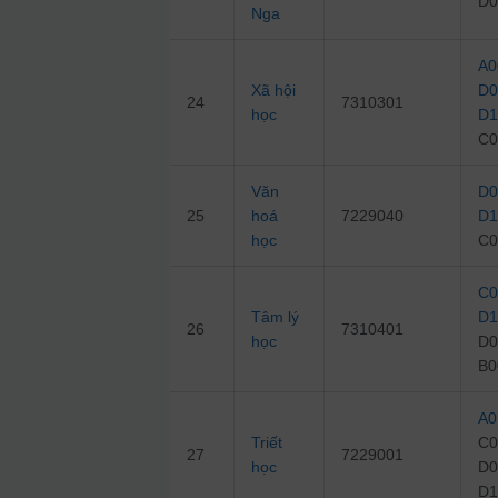
D0
Nga
A0
Xã hội
D0
24
7310301
học
D1
C0
Văn
D0
25
hoá
7229040
D1
học
C0
C0
Tâm lý
D1
26
7310401
học
D0
B0
A0
Triết
C0
27
7229001
học
D0
D1