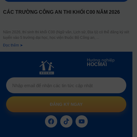
CÁC TRƯỜNG CÔNG AN THI KHỐI C00 NĂM 2026
Năm 2026, thí sinh thi khối C00 (Ngữ văn, Lịch sử, Địa lý) có thể đăng ký xét
tuyển vào 5 trường đại học, học viện thuộc Bộ Công an,
Đọc thêm ➤
Hướng nghiệp
HOCMAI
ĐĂNG KÝ NGAY