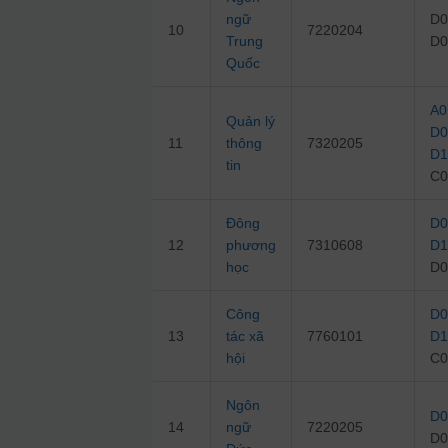
ngữ
D0
10
7220204
Trung
D0
Quốc
A0
Quản lý
D0
11
thông
7320205
D1
tin
C0
Đông
D0
12
phương
7310608
D1
học
D0
Công
D0
13
tác xã
7760101
D1
hội
C0
Ngôn
D0
14
ngữ
7220205
D0