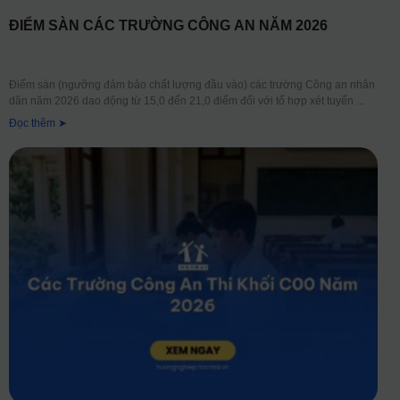
ĐIỂM SÀN CÁC TRƯỜNG CÔNG AN NĂM 2026
Điểm sàn (ngưỡng đảm bảo chất lượng đầu vào) các trường Công an nhân
dân năm 2026 dao động từ 15,0 đến 21,0 điểm đối với tổ hợp xét tuyển
Đọc thêm ➤