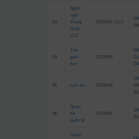
Ngôn
ngữ
D0
33
Trung
7220204_CLC
D0
Quốc
CLC
Tôn
D0
34
giáo
7229009
D1
học
C0
C0
35
Lịch sử
7229010
D0
D1
Quan
D0
36
hệ
7310206
D1
quốc tế
Quan
D0