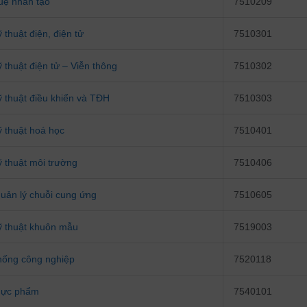
tuệ nhân tạo
7510209
thuật điện, điện tử
7510301
 thuật điện tử – Viễn thông
7510302
 thuật điều khiển và TĐH
7510303
 thuật hoá học
7510401
 thuật môi trường
7510406
quản lý chuỗi cung ứng
7510605
ỹ thuật khuôn mẫu
7519003
thống công nghiệp
7520118
hực phẩm
7540101