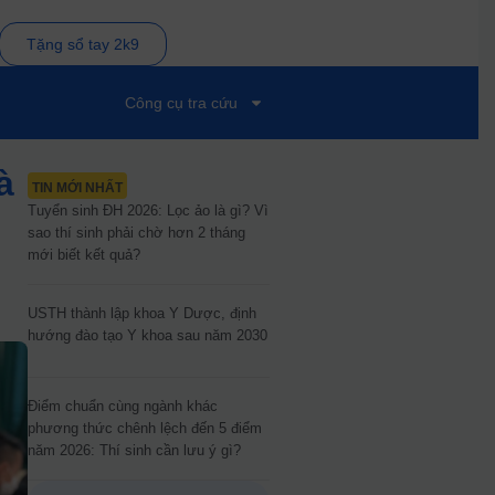
Tặng sổ tay 2k9
Công cụ tra cứu
à
TIN MỚI NHẤT
Tuyển sinh ĐH 2026: Lọc ảo là gì? Vì
sao thí sinh phải chờ hơn 2 tháng
mới biết kết quả?
n
USTH thành lập khoa Y Dược, định
hướng đào tạo Y khoa sau năm 2030
Điểm chuẩn cùng ngành khác
phương thức chênh lệch đến 5 điểm
năm 2026: Thí sinh cần lưu ý gì?