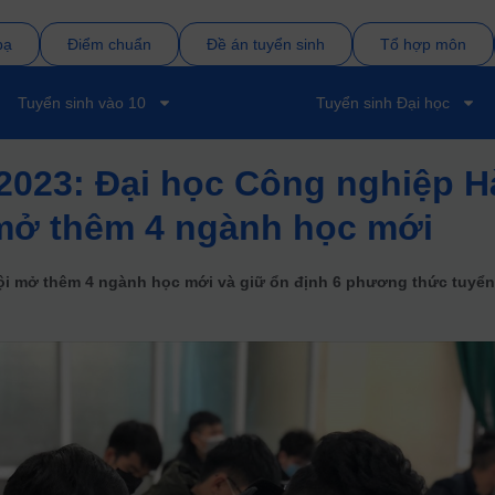
bạ
Điểm chuẩn
Đề án tuyển sinh
Tổ hợp môn
Tuyển sinh vào 10
Tuyển sinh Đại học
2023: Đại học Công nghiệp H
 mở thêm 4 ngành học mới
ội mở thêm 4 ngành học mới và giữ ổn định 6 phương thức tuyể