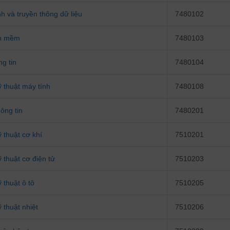
h và truyền thông dữ liệu
7480102
ần mềm
7480103
g tin
7480104
 thuật máy tính
7480108
ông tin
7480201
 thuật cơ khí
7510201
 thuật cơ điện tử
7510203
 thuật ô tô
7510205
 thuật nhiệt
7510206