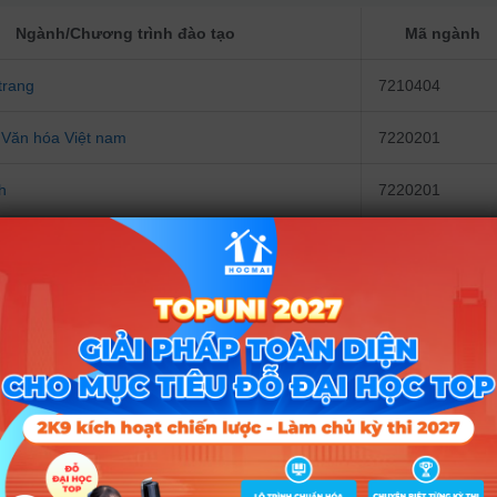
Ngành/Chương trình đào tạo
Mã ngành
 trang
7210404
à Văn hóa Việt nam
7220201
h
7220201
ung Quốc
7220204
ật
7220209
n Quốc
7220210
ư
7310104
học
7310612