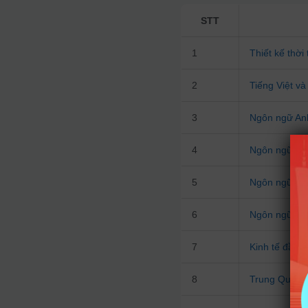
STT
1
Thiết kế thời
2
Tiếng Việt v
3
Ngôn ngữ An
4
Ngôn ngữ Tr
5
Ngôn ngữ Nh
6
Ngôn ngữ Hà
7
Kinh tế đầu t
8
Trung Quốc 