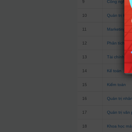
9
Công nghệ đ
10
Quản trị kin
11
Marketing
12
Phân tích dữ 
13
Tài chính – 
14
Kế toán
15
Kiểm toán
16
Quản trị nhân
17
Quản trị văn
18
Khoa học máy