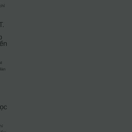
chỉ
T.
p
iến
ật
 Hàn
học
hí