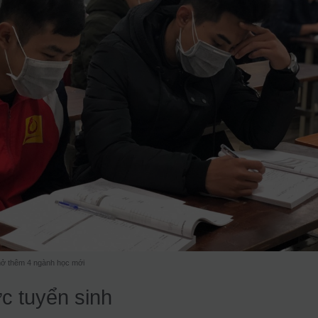
mở thêm 4 ngành học mới
c tuyển sinh