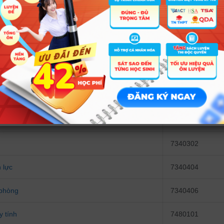
a phương tiện
7329001
h doanh
7340101
7340115
liệu kinh doanh
7340125
Ngân hàng
7340201
7340301
7340302
 lực
7340404
 phòng
7340406
 tính
7480101