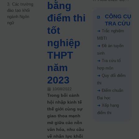
bằng
3. Các trường
kiến công bố 9.8,
đào tạo khối
nguyện vọng tăng vọt
điểm thi
CÔNG CỤ
ngành Ngôn
67%
ngữ
TRA CỨU
tốt
➜
Trắc nghiệm
MBTI
nghiệp
➜
Đề án tuyển
THPT
sinh
➜
Tra cứu tổ
năm
hợp môn
➜
Quy đổi điểm
2023
thi
10/08/2022
➜
Điểm chuẩn
Trong bối cảnh
Đại học
hội nhập kinh tế
➜
Xếp hạng
thế giới cùng sự
điểm thi
giao thoa mạnh
mẽ giữa các nền
văn hóa, nhu cầu
về nhân lực khối