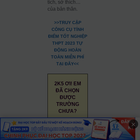
tích, sở thích…
của bản thân.
>>TRUY CẬP
CÔNG CỤ TÍNH
ĐIỂM TỐT NGHIỆP
THPT 2023 TỰ
ĐỘNG HOÀN
TOÀN MIỄN PHÍ
TẠI ĐÂY<<
2K5 ƠI! EM
ĐÃ CHỌN
ĐƯỢC
TRƯỜNG
CHƯA?
×
Đăng ký
nhận ngay
lời khuyên