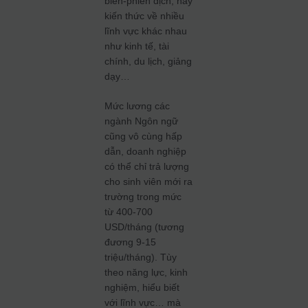
biên-phiên dịch, hay
kiến thức về nhiều
lĩnh vực khác nhau
như kinh tế, tài
chính, du lịch, giảng
dạy…
Mức lương các
ngành Ngôn ngữ
cũng vô cùng hấp
dẫn, doanh nghiệp
có thể chỉ trả lượng
cho sinh viên mới ra
trường trong mức
từ 400-700
USD/tháng (tương
đương 9-15
triệu/tháng). Tùy
theo năng lực, kinh
nghiệm, hiểu biết
với lĩnh vực… mà