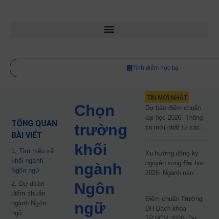
Tính điểm học bạ
TIN MỚI NHẤT
Chọn
Dự báo điểm chuẩn
đại học 2026: Thông
TỔNG QUAN
trường
tin mới nhất từ các
BÀI VIẾT
trường đại học công
khối
lập
1. Tìm hiểu về
Xu hướng đăng ký
khối ngành
nguyện vọng Đại học
ngành
Ngôn ngữ
2026: Ngành nào
đang dẫn đầu cuộc
2. Dự đoán
Ngôn
đua?
điểm chuẩn
Điểm chuẩn Trường
ngành Ngôn
ngữ
ĐH Bách khoa
ngữ
TP.HCM 2026: Dự