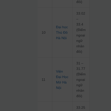
đôi)
33.02
–
33.4
Đại học
(Điểm
10
Thủ Đô
ngoại
Hà Nội
ngữ
nhân
đôi)
31 –
31.77
Viện
(Điểm
Đại Học
11
ngoại
Mở Hà
ngữ
Nội
nhân
đôi)
33.25