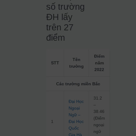
số trường
ĐH lấy
trên 27
điểm
Điểm
Tên
STT
năm
trường
2022
Các trường miền Bắc
31.2
Đại Học
–
Ngoại
38.46
Ngữ –
(Điểm
1
Đại Học
ngoại
Quốc
ngữ
Gia Hà