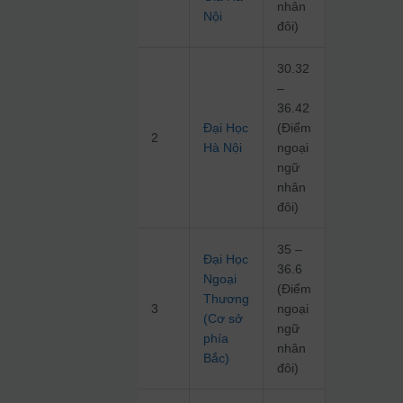
nhân
Nội
đôi)
30.32
–
36.42
Đại Học
(Điểm
2
Hà Nội
ngoại
ngữ
nhân
đôi)
35 –
Đại Học
36.6
Ngoại
(Điểm
Thương
3
ngoại
(Cơ sở
ngữ
phía
nhân
Bắc)
đôi)