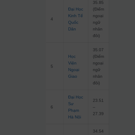
35.85
Đại Học
(Điểm
Kinh Tế
ngoại
4
Quốc
ngữ
Dân
nhân
đôi)
35.07
Học
(Điểm
Viện
ngoại
5
Ngoại
ngữ
Giao
nhân
đôi)
Đại Học
23.51
Sư
6
–
Phạm
27.39
Hà Nội
34.54