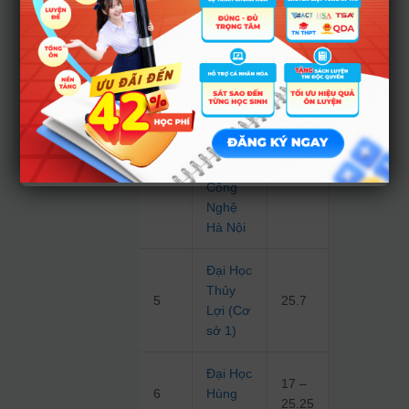
Đại Học
24.35
3
Luật Hà
–
Nội
25.45
Đại Học
Kinh
Doanh
21 –
4
và
26.5
Công
Nghệ
Hà Nội
Đại Học
Thủy
5
25.7
Lợi (Cơ
sở 1)
Đại Học
17 –
6
Hùng
25.25