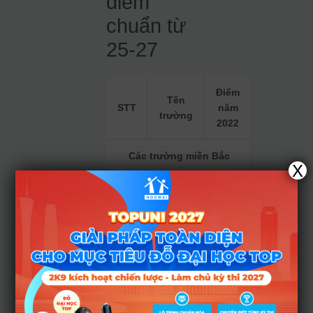
điểm
chuẩn từ
25-27
Điểm
Tên
STT
năm
trường
2022
Các trường miền Bắc
X
Đại Học
1
Thương
26.05
Mại
Học
Viện
2
26
Ngân
Hàng