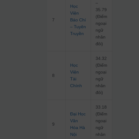
–
Học
35.79
Viện
(Điểm
7
Báo Chí
ngoại
– Tuyên
ngữ
Truyền
nhân
đôi)
34.32
Học
(Điểm
Viện
ngoại
8
Tài
ngữ
Chính
nhân
đôi)
33.18
Đại Học
(Điểm
Văn
ngoại
9
Hóa Hà
ngữ
Nội
nhân