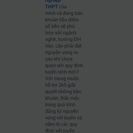
nghiệp
THPT
của
mình
và đang băn
khoăn liệu điểm
số trên sẽ phù
hợp với ngành
nghề, trường ĐH
nào, cần phải đặt
nguyện vọng ra
sao khi chưa
quen với quy định
tuyển sinh mới?
Với mong muốn
hỗ trợ 2k5 giải
quyết những băn
khoăn, thắc mắc
trong quá trình
đăng ký nguyện
vọng xét tuyển và
nắm rõ các quy
định xét tuyển