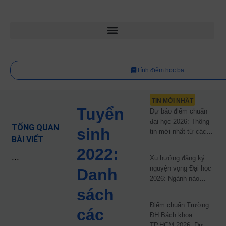
Tính điểm học bạ
TIN MỚI NHẤT
Tuyển
Dự báo điểm chuẩn
đại học 2026: Thông
TỔNG QUAN
sinh
tin mới nhất từ các
BÀI VIẾT
trường đại học công
2022:
lập
...
Xu hướng đăng ký
nguyện vọng Đại học
Danh
2026: Ngành nào
đang dẫn đầu cuộc
sách
đua?
Điểm chuẩn Trường
các
ĐH Bách khoa
TP.HCM 2026: Dự