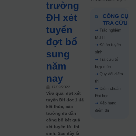
trường
kiến công bố 9.8,
nguyện vọng tăng vọt
ĐH xét
CÔNG CỤ
67%
TRA CỨU
tuyển
➜
Trắc nghiệm
MBTI
đợt bổ
➜
Đề án tuyển
sung
sinh
➜
Tra cứu tổ
năm
hợp môn
➜
Quy đổi điểm
nay
thi
17/09/2022
➜
Điểm chuẩn
Vừa qua, đợt xét
Đại học
tuyển ĐH đợt 1 đã
➜
Xếp hạng
kết thúc, các
điểm thi
trường đã dần
công bố kết quả
xét tuyển tới thí
sinh. Sau đây là