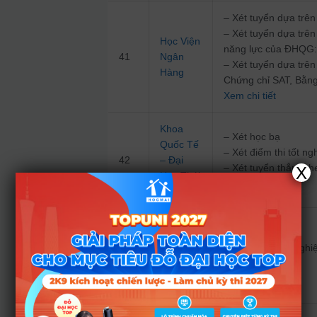
– Xét tuyển dựa trên
– Xét tuyển dựa trên
Học Viện
năng lực của ĐHQG
41
Ngân
– Xét tuyển dựa trên
Hàng
Chứng chỉ SAT, Bằng
Xem chi tiết
Khoa
– Xét học bạ
Quốc Tế
– Xét điểm thi tốt 
42
– Đại
– Xét tuyển thẳng th
X
Học Thái
Xem chi tiết
Nguyên
Đại Học
Xét điểm thi tốt ng
43
Hoa Sen
tiết