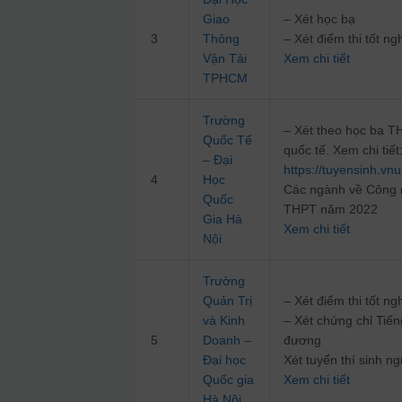
Giao
– Xét học bạ
3
Thông
– Xét điểm thi tốt 
Vận Tải
Xem chi tiết
TPHCM
Trường
– Xét theo học bạ T
Quốc Tế
quốc tế. Xem chi tiết
– Đại
https://tuyensinh.vn
4
Học
Các ngành về Công n
Quốc
THPT năm 2022
Gia Hà
Xem chi tiết
Nội
Trường
Quản Trị
– Xét điểm thi tốt 
và Kinh
– Xét chứng chỉ Tiến
5
Doanh –
đương
Đại học
Xét tuyển thí sinh n
Quốc gia
Xem chi tiết
Hà Nội