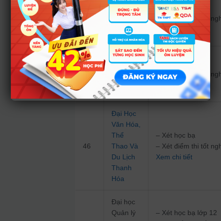
Đại Học
– Xét học bạ
Công
44
– Xét điểm thi tốt 
Nghiệp
Xem chi tiết
Việt Trì
Đại học
– Xét học bạ
Nông
45
– Xét điểm thi tốt 
Lâm Bắc
Xem chi tiết
Giang
Đại Học
Văn Hóa,
Thể
– Xét học bạ
46
Thao Và
– Xét điểm thi tốt 
Du Lịch
Xem chi tiết
Thanh
Hóa
Đại học
Quản lý
– Xét học bạ lớp 12