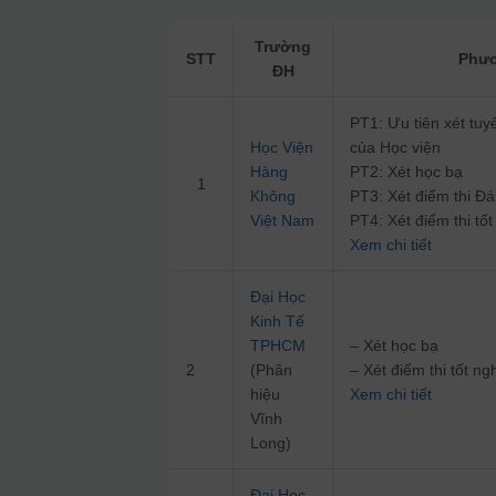
Trường
STT
Phươ
ĐH
PT1: Ưu tiên xét tuy
Học Viện
của Học viện
Hàng
PT2: Xét học bạ
1
Không
PT3: Xét điểm thi Đ
Việt Nam
PT4: Xét điểm thi tố
Xem chi tiết
Đại Học
Kinh Tế
TPHCM
– Xét học bạ
2
(Phân
– Xét điểm thi tốt 
hiệu
Xem chi tiết
Vĩnh
Long)
Đại Học