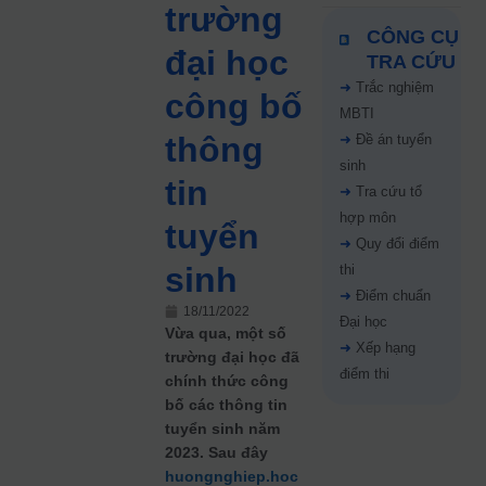
trường
CÔNG CỤ
đại học
TRA CỨU
➜
Trắc nghiệm
công bố
MBTI
thông
➜
Đề án tuyển
sinh
tin
➜
Tra cứu tổ
hợp môn
tuyển
➜
Quy đổi điểm
sinh
thi
➜
Điểm chuẩn
18/11/2022
Đại học
Vừa qua, một số
➜
Xếp hạng
trường đại học đã
điểm thi
chính thức công
bố các thông tin
tuyển sinh năm
2023. Sau đây
huongnghiep.hoc