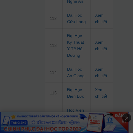
Nghệ An
Đại Học
Xem
112
Cửu Long
chi tiết
Đại Học
Kỹ Thuật
Xem
113
Y Tế Hải
chi tiết
Dương
Đại Học
Xem
114
An Giang
chi tiết
Đại Học
Xem
115
Điện Lực
chi tiết
Học Viện
Xem
×
116
Kỹ Thuật
chi tiết
Mật Mã