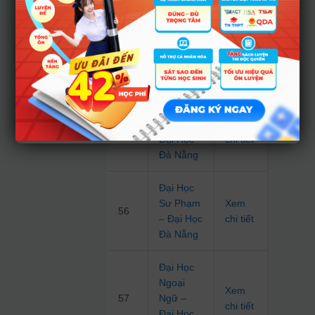
Đại Học
Bách
Xem
54
Khoa –
chi tiết
Đại Học
Đà Nẵng
Đại Học
Kinh Tế –
Xem
55
Đại Học
chi tiết
Đà Nẵng
Đại Học
Sư Phạm
Xem
56
– Đại Học
chi tiết
Đà Nẵng
Đại Học
Ngoại
Xem
57
Ngữ –
chi tiết
Đại Học