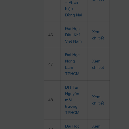
– Phân
hiệu
Đồng Nai
Đại Học
Xem
46
Dầu Khí
chi tiết
Việt Nam
Đại Học
Nông
Xem
47
Lâm
chi tiết
TPHCM
ĐH Tài
Nguyên
Xem
48
môi
chi tiết
trường
TPHCM
Đại Học
Xem