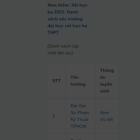
Xem thêm:
Xét học
bạ 2023: Danh
sách các trường
đại học xét học bạ
THPT
(Danh sách cập
nhật liên tục)
Thông
Tên
tin
STT
trường
tuyển
sinh
Đại Học
Sư Phạm
Xem
1
Kỹ Thuật
chi tiết
TPHCM