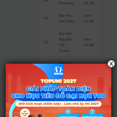
49
Phenikaa
chi tiết
Đại Học
Xem
50
Văn Hiến
chi tiết
Đại Học
Nguyễn
Xem
51
Tất
chi tiết
Thành
X
Đại Học
Xem
52
Dược Hà
chi tiết
Nội
Đại Học
Kinh Tế
Xem
53
Kỹ Thuật
chi tiết
Công
Nghiệp