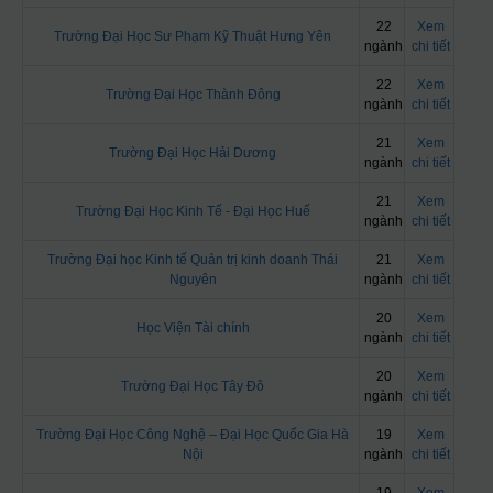
22
Xem
Trường Đại Học Sư Phạm Kỹ Thuật Hưng Yên
ngành
chi tiết
22
Xem
Trường Đại Học Thành Đông
ngành
chi tiết
21
Xem
Trường Đại Học Hải Dương
ngành
chi tiết
21
Xem
Trường Đại Học Kinh Tế - Đại Học Huế
ngành
chi tiết
Trường Đại học Kinh tế Quản trị kinh doanh Thái
21
Xem
Nguyên
ngành
chi tiết
20
Xem
Học Viện Tài chính
ngành
chi tiết
20
Xem
Trường Đại Học Tây Đô
ngành
chi tiết
Trường Đại Học Công Nghệ – Đại Học Quốc Gia Hà
19
Xem
Nội
ngành
chi tiết