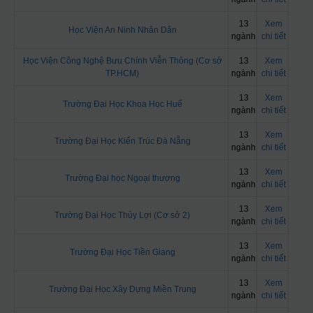
13
Xem
Học Viện An Ninh Nhân Dân
ngành
chi tiết
Học Viện Công Nghệ Bưu Chính Viễn Thông (Cơ sở
13
Xem
TP.HCM)
ngành
chi tiết
13
Xem
Trường Đại Học Khoa Học Huế
ngành
chi tiết
13
Xem
Trường Đại Học Kiến Trúc Đà Nẵng
ngành
chi tiết
13
Xem
Trường Đại học Ngoại thương
ngành
chi tiết
13
Xem
Trường Đại Học Thủy Lợi (Cơ sở 2)
ngành
chi tiết
13
Xem
Trường Đại Học Tiền Giang
ngành
chi tiết
13
Xem
Trường Đại Học Xây Dựng Miền Trung
ngành
chi tiết