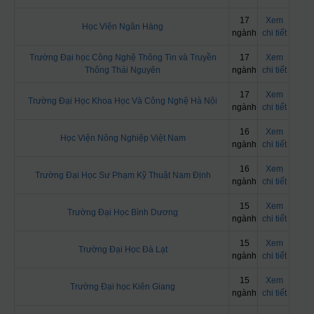
17
Xem
Học Viện Ngân Hàng
ngành
chi tiết
Trường Đại học Công Nghệ Thông Tin và Truyền
17
Xem
Thông Thái Nguyên
ngành
chi tiết
17
Xem
Trường Đại Học Khoa Học Và Công Nghệ Hà Nội
ngành
chi tiết
16
Xem
Học Viện Nông Nghiệp Việt Nam
ngành
chi tiết
16
Xem
Trường Đại Học Sư Phạm Kỹ Thuật Nam Định
ngành
chi tiết
15
Xem
Trường Đại Học Bình Dương
ngành
chi tiết
15
Xem
Trường Đại Học Đà Lạt
ngành
chi tiết
15
Xem
Trường Đại học Kiên Giang
ngành
chi tiết