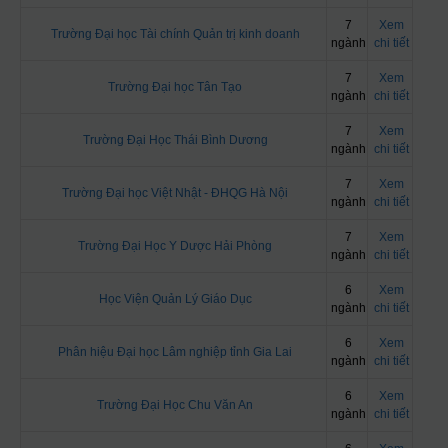
7
Xem
Trường Đại học Tài chính Quản trị kinh doanh
ngành
chi tiết
7
Xem
Trường Đại học Tân Tạo
ngành
chi tiết
7
Xem
Trường Đại Học Thái Bình Dương
ngành
chi tiết
7
Xem
Trường Đại học Việt Nhật - ĐHQG Hà Nội
ngành
chi tiết
7
Xem
Trường Đại Học Y Dược Hải Phòng
ngành
chi tiết
6
Xem
Học Viện Quản Lý Giáo Dục
ngành
chi tiết
6
Xem
Phân hiệu Đại học Lâm nghiệp tỉnh Gia Lai
ngành
chi tiết
6
Xem
Trường Đại Học Chu Văn An
ngành
chi tiết