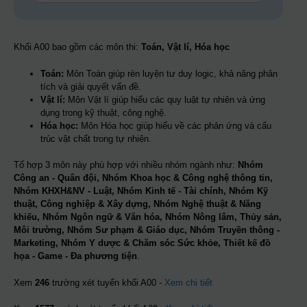
Khối A00 bao gồm các môn thi:
Toán, Vật lí, Hóa học
Toán:
Môn Toán giúp rèn luyện tư duy logic, khả năng phân
tích và giải quyết vấn đề.
Vật lí:
Môn Vật lí giúp hiểu các quy luật tự nhiên và ứng
dụng trong kỹ thuật, công nghệ.
Hóa học:
Môn Hóa học giúp hiểu về các phản ứng và cấu
trúc vật chất trong tự nhiên.
Tổ hợp 3 môn này phù hợp với nhiều nhóm ngành như:
Nhóm
Công an - Quân đội, Nhóm Khoa học & Công nghệ thông tin,
Nhóm KHXH&NV - Luật, Nhóm Kinh tế - Tài chính, Nhóm Kỹ
thuật, Công nghiệp & Xây dựng, Nhóm Nghệ thuật & Năng
khiếu, Nhóm Ngôn ngữ & Văn hóa, Nhóm Nông lâm, Thủy sản,
Môi trường, Nhóm Sư phạm & Giáo dục, Nhóm Truyền thông -
Marketing, Nhóm Y dược & Chăm sóc Sức khỏe, Thiết kế đồ
họa - Game - Đa phương tiện
.
Xem
246
trường xét tuyển khối A00 -
Xem chi tiết