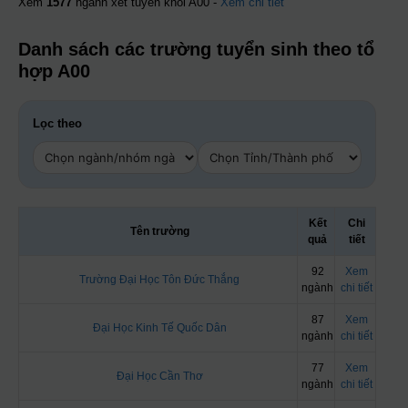
Xem
1577
ngành xét tuyển khối A00 -
Xem chi tiết
Danh sách các trường tuyển sinh theo tổ
hợp A00
Lọc theo
Kết
Chi
Tên trường
quả
tiết
92
Xem
Trường Đại Học Tôn Đức Thắng
ngành
chi tiết
87
Xem
Đại Học Kinh Tế Quốc Dân
ngành
chi tiết
77
Xem
Đại Học Cần Thơ
ngành
chi tiết