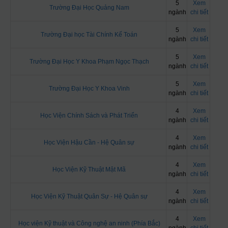
5
Xem
Trường Đại Học Quảng Nam
ngành
chi tiết
5
Xem
Trường Đại học Tài Chính Kế Toán
ngành
chi tiết
5
Xem
Trường Đại Học Y Khoa Phạm Ngọc Thạch
ngành
chi tiết
5
Xem
Trường Đại Học Y Khoa Vinh
ngành
chi tiết
4
Xem
Học Viện Chính Sách và Phát Triển
ngành
chi tiết
4
Xem
Học Viện Hậu Cần - Hệ Quân sự
ngành
chi tiết
4
Xem
Học Viện Kỹ Thuật Mật Mã
ngành
chi tiết
4
Xem
Học Viện Kỹ Thuật Quân Sự - Hệ Quân sự
ngành
chi tiết
4
Xem
Học viện Kỹ thuật và Công nghệ an ninh (Phía Bắc)