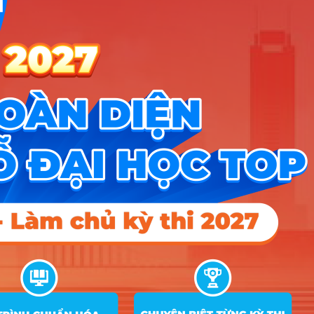
ngành
chi tiết
11
Xem
Trường Đại Học Khoa Học Thái Nguyên
ngành
chi tiết
11
Xem
Trường Đại Học Lâm nghiệp
ngành
chi tiết
11
Xem
Trường Đại Học Phương Đông
ngành
chi tiết
11
Xem
Trường Đại Học Sư Phạm Hà Nội
ngành
chi tiết
11
Xem
Trường Đại Học Sư Phạm TPHCM
ngành
chi tiết
11
Xem
Trường Đại học Tư thục Quốc Tế Sài Gòn
ngành
chi tiết
10
Xem
Học Viện Kỹ Thuật Quân Sự - Hệ Dân sự
ngành
chi tiết
10
Xem
Học Viện Ngoại Giao
ngành
chi tiết