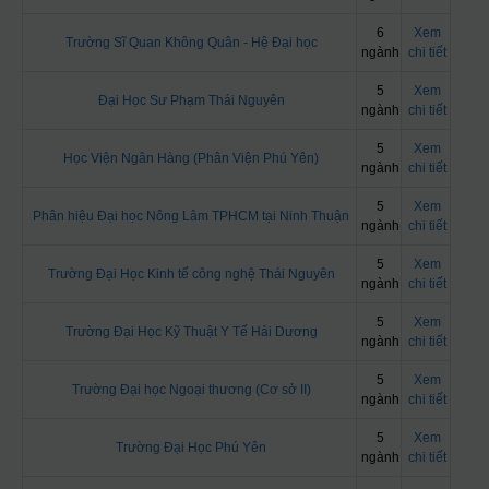
6
Xem
Trường Sĩ Quan Không Quân - Hệ Đại học
ngành
chi tiết
5
Xem
Đại Học Sư Phạm Thái Nguyên
ngành
chi tiết
5
Xem
Học Viện Ngân Hàng (Phân Viện Phú Yên)
ngành
chi tiết
5
Xem
Phân hiệu Đại học Nông Lâm TPHCM tại Ninh Thuận
ngành
chi tiết
5
Xem
Trường Đại Học Kinh tế công nghệ Thái Nguyên
ngành
chi tiết
5
Xem
Trường Đại Học Kỹ Thuật Y Tế Hải Dương
ngành
chi tiết
5
Xem
Trường Đại học Ngoại thương (Cơ sở II)
ngành
chi tiết
5
Xem
Trường Đại Học Phú Yên
ngành
chi tiết