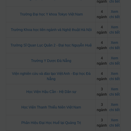
ngành
chi tiết
4
Xem
Trường Đại học Y khoa Tokyo Việt Nam
ngành
chi tiết
4
Xem
Trường Khoa học liên ngành và Nghệ thuật Hà Nội
ngành
chi tiết
4
Xem
Trường Sĩ Quan Lục Quân 2 - Đại học Nguyễn Huệ
ngành
chi tiết
4
Xem
Trường Y Dược Đà Nẵng
ngành
chi tiết
Viện nghiên cứu và đào tạo Việt Anh - Đại học Đà
4
Xem
Nẵng
ngành
chi tiết
3
Xem
Học Viện Hậu Cần - Hệ Dân sự
ngành
chi tiết
3
Xem
Học Viện Thanh Thiếu Niên Việt Nam
ngành
chi tiết
3
Xem
Phân Hiệu Đại Học Huế tại Quảng Trị
ngành
chi tiết