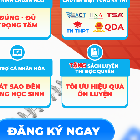
10
Xem
Phân hiệu Đại học Xây dựng miền Trung tại Đà Nẵng
ngành
chi tiết
10
Xem
Trường Đại Học An Ninh Nhân Dân
ngành
chi tiết
10
Xem
Trường Đại Học Cảnh Sát Nhân Dân
ngành
chi tiết
10
Xem
Trường Đại Học Hòa Bình
ngành
chi tiết
10
Xem
Trường Đại Học Kinh Tế Kỹ Thuật Bình Dương
ngành
chi tiết
10
Xem
Trường Đại Học Lao Động – Xã Hội (Cơ sở II)
ngành
chi tiết
10
Xem
Trường Đại Học Mở Hà Nội
ngành
chi tiết
10
Xem
Trường Đại Học Quốc Tế Miền Đông
ngành
chi tiết
10
Xem