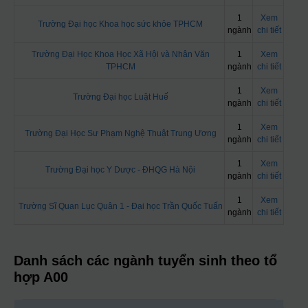
1
Xem
Trường Đại học Khoa học sức khỏe TPHCM
ngành
chi tiết
Trường Đại Học Khoa Học Xã Hội và Nhân Văn
1
Xem
TPHCM
ngành
chi tiết
1
Xem
Trường Đại học Luật Huế
ngành
chi tiết
1
Xem
Trường Đại Học Sư Phạm Nghệ Thuật Trung Ương
ngành
chi tiết
1
Xem
Trường Đại học Y Dược - ĐHQG Hà Nội
ngành
chi tiết
1
Xem
Trường Sĩ Quan Lục Quân 1 - Đại học Trần Quốc Tuấn
ngành
chi tiết
Danh sách các ngành tuyển sinh theo tổ
hợp A00