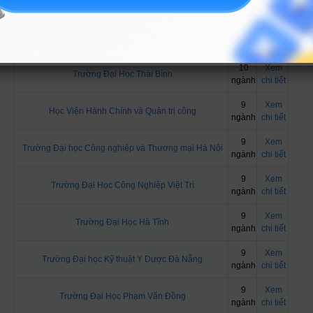
Trường Đại học Sao Đỏ
ngành
chi tiết
10
Xem
Trường Đại Học Tây Bắc
ngành
chi tiết
10
Xem
Trường Đại Học Thái Bình
ngành
chi tiết
9
Xem
Học Viện Hành Chính và Quản trị công
ngành
chi tiết
9
Xem
Trường Đại học Công nghiệp và Thương mại Hà Nội
ngành
chi tiết
9
Xem
Trường Đại Học Công Nghiệp Việt Trì
ngành
chi tiết
9
Xem
Trường Đại Học Hà Tĩnh
ngành
chi tiết
9
Xem
Trường Đại học Kỹ thuật Y Dược Đà Nẵng
ngành
chi tiết
9
Xem
Trường Đại Học Phạm Văn Đồng
ngành
chi tiết