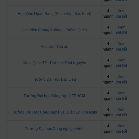
ngành
chi tiết
4
Xem
Học Viện Ngân Hàng (Phân Viện Bắc Ninh)
ngành
chi tiết
4
Xem
Học Viện Phòng Không – Không Quân
ngành
chi tiết
4
Xem
Học viện Tòa án
ngành
chi tiết
4
Xem
Khoa Quốc Tế - Đại Học Thái Nguyên
ngành
chi tiết
4
Xem
Trường Đại Học Bạc Liêu
ngành
chi tiết
4
Xem
Trường Đại học Công Nghệ TPHCM
ngành
chi tiết
4
Xem
Trường Đại Học Công Nghệ và Quản Lý Hữu Nghị
ngành
chi tiết
4
Xem
Trường Đại học Công nghiệp Vinh
ngành
chi tiết