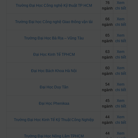
76
Xem
Trường Đại Học Công nghệ Kỹ thuật TP HCM
ngành
chi tiết
66
Xem
Trường Đại học Công nghệ Giao thông vận tải
ngành
chi tiết
65
Xem
Trường Đại Học Bà Rịa – Vũng Tàu
ngành
chi tiết
63
Xem
Đại Học Kinh Tế TPHCM
ngành
chi tiết
60
Xem
Đại Học Bách Khoa Hà Nội
ngành
chi tiết
54
Xem
Đại Học Duy Tân
ngành
chi tiết
45
Xem
Đại Học Phenikaa
ngành
chi tiết
44
Xem
Trường Đại Học Kinh Tế Kỹ Thuật Công Nghiệp
ngành
chi tiết
44
Xem
Trường Đại Học Nông Lâm TPHCM